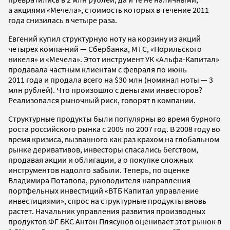
а акциями «Мечела», стоимость которых в течение 2011
года снизилась в четыре раза.
Евгений купил структурную ноту на корзину из акций
четырех компа-ний — Сбербанка, МТС, «Норильского
никеля» и «Мечела». Этот инструмент УК «Альфа-Капитал»
продавала частным клиентам с февраля по июнь
2011 года и продала всего на $30 млн (номинал ноты — 3
млн рублей). Что произошло с деньгами инвесторов?
Реализовался рыночный риск, говорят в компании.
Структурные продукты были популярны во время бурного
роста российского рынка с 2005 по 2007 год. В 2008 году во
время кризиса, вызванного как раз крахом на глобальном
рынке деривативов, инвесторы спасались бегством,
продавая акции и облигации, а о покупке сложных
инструментов надолго забыли. Теперь, по оценке
Владимира Потапова, руководителя направления
портфельных инвестиций «ВТБ Капитал управление
инвестициями», спрос на структурные продукты вновь
растет. Начальник управления развития производных
продуктов ФГ БКС Антон Плясунов оценивает этот рынок в