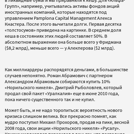
Групп», например, учитывались активы фондов акций
иностранных компаний, которые находятся под
управлением Pamplona Capital Management Алекса
Кнастера. После этого вычитали долги. Первая десятка
«толстосумов» приведена на картинке. В среднем доля
кеша в состояниях этих людей составляет 50%. В
абсолютном выражении она больше всего у Фридмана
($8,2 млрд), меньше всего — у Алекперова ($2 млрд).
Как миллиардеры распорядятся деньгами, в большинстве
случаев непонятно. Роман Абрамович с партнером
Александром Абрамовым собираются купить 10%
«Норильского никеля». Дмитрий Рыболовлев, который
продал свой пакет «Уралкалия» еще в июне 2010 года,
пока ничего существенного так и не купил.
Может быть, и не надо торопиться: вероятность нового
кризиса слишком велика. Все прекрасно помнят, как
мудро поступил Михаил Прохоров, продав на пике, весной
2008 года, свои акции «Норильского никеля» «Русалу».
Кризис миллиардер пересидел в деньгах, что позволило