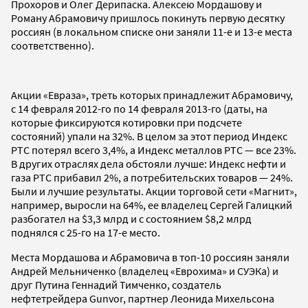
Прохоров и Олег Дерипаска. Алексею Мордашову и
Роману Абрамовичу пришлось покинуть первую десятку
россиян (в локальном списке они заняли 11-е и 13-е места
соответственно).
Акции «Евраза», треть которых принадлежит Абрамовичу,
с 14 февраля 2012-го по 14 февраля 2013-го (даты, на
которые фиксируются котировки при подсчете
состояний) упали на 32%. В целом за этот период Индекс
РТС потерял всего 3,4%, а Индекс металлов РТС — все 23%.
В других отраслях дела обстояли лучше: Индекс нефти и
газа РТС прибавил 2%, а потребительских товаров — 24%.
Были и лучшие результаты. Акции торговой сети «Магнит»,
например, выросли на 64%, ее владелец Сергей Галицкий
разбогател на $3,3 млрд и с состоянием $8,2 млрд
поднялся с 25-го на 17-е место.
Места Мордашова и Абрамовича в топ-10 россиян заняли
Андрей Мельниченко (владелец «Еврохима» и СУЭКа) и
друг Путина Геннадий Тимченко, создатель
нефтетрейдера Gunvor, партнер Леонида Михельсона