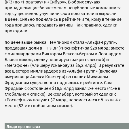
(№3) по «Новатэку» и «Сибуру». В обоих случаях
принадлежащие бизнесменам непубличные компании за
год существенно улучшили свои показатели и выросли
в цене. Сильно поднялись в рейтинге и те, кому в течение
года пришлось продавать активы. Как правило, сделки
проходили
по цене выше рынка. Чемпионом стала «Альфа-Групп»,
продавшая доли в ТНК-ВР («Роснефти» за $28 млрд; вместе
с миллиардерами Виктором Вексельбергом и Леонардом
Блаватником; сделку планируют закрыть весной) и
«Мегафоне» (Алишеру Усманову за $5,2 млрд). В результате
все шестеро миллиардеров из «Альфа-Групп» (включая
американца Алекса Кнастера) во главе с Михаилом
Фридманом существенно поднялись в рейтинге. Сам
Фридман с состоянием $16,5 млрд занял 2-е место (41-е в
глобальном списке). Вексельберг, который от сделки с
«Роснефтью» получит $7 млрд, переместился с 8-го на 4-е
место (52-е в глобальном списке).