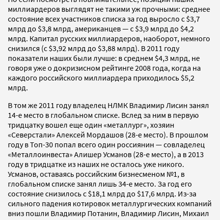
миллиардеров выглядят не такими уж прочными: среднее
состояние всех участников списка за год выросло с $3,7
млрд до $3,8 млрд, американцев — с $3,9 млрд до $4,2
млрд. Капитал русских миллиардеров, наоборот, немного
снизился (с $3,92 млрд до $3,88 млрд). В 2011 году
показатели наших были лучше: в среднем $4,3 млрд, не
говоря уже о докризисном рейтинге 2008 года, когда на
каждого российского миллиардера приходилось $5,2
млрд.
В том же 2011 году владелец НЛМК Владимир Лисин занял
14-е место в глобальном списке. Вслед за ним в первую
тридцатку вошел еще один «металлург», хозяин
«Северстали» Алексей Мордашов (28-е место). В прошлом
году в Топ-30 попал всего один россиянин — совладелец
«Металлоинвеста» Алишер Усманов (28-е место), а в 2013
году в тридцатке из наших не осталось уже никого.
Усманов, оставаясь российским бизнесменом №1, в
глобальном списке занял лишь 34-е место. За год его
состояние снизилось с $18,1 млрд до $17,6 млрд. Из-за
сильного падения котировок металлургических компаний
вниз пошли Владимир Потанин, Владимир Лисин, Михаил