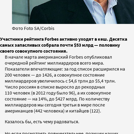
Фото Foto SA/Corbis
Участники рейтинга Forbes активно уходят в кеш. Десятка
самых запасливых собрала почти $53 млрд — половину
своего совокупного состояния.
В начале марта американский Forbes опубликовал
очередной рейтинг миллиардеров всего мира.
Показатели впечатляющие: за год список расширился на
200 человек — до 1426, а совокупное состояние
миллиардеров увеличилось с $4,6 трлн до $5,4 трлн.
Число россиян в списке выросло до рекордных
110 человек (в 2012 году было 96), а их совокупное
состояние — на 14%, до $427 млрд. По количеству
миллиардеров мы сегодня третьи в мире после
американцев (442 человека) и китайцев (122).
Казалось бы, есть чему радоваться.
Но если посмотреть повнимательнее, позиции наших