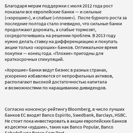
Благодаря мерам поддержки с июля 2012 года рост
показали все европейские банки — и сильные
(«хорошие»), и слабые («плохие»). После бурного роста за
последние полгода стало очевидно, что сильные банки
продолжают дорожать, а слабые тормозят,
сосредоточившись на решении проблем. В 2013 году
нужно делать ставку на дифференциацию и покупать
акции только «хороших» банков. Оптимальное время
покупки — конец года. «Плохие» пригодны для
краткосрочных спекуляций.
«Хорошие» банки ведут бизнес в разных странах,
ускоренно избавляются от непрофильных активов,
располагают высокой достаточностью капитала
и возможностями по наращиванию дивидендов.
Согласно консенсус-рейтингу Bloomberg, в число лучших
банков ЕС входят Banco Espirito, Swedbank, Barclays, HSBC.
Не стоит пока инвестировать в акции европейских банков
из десятки «худших», таких как Banco Popular, Banco
Sabadell или Banco Com Port.