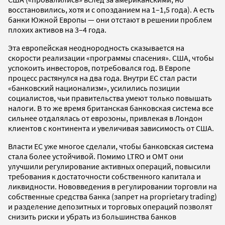
восстановились, хотя и с опозданием на 1–1,5 года). А есть
банки Южной Европы — они отстают в решении проблем
плохих активов на 3–4 года.
Эта европейская неоднородность сказывается на
скорости реализации «программы спасения». США, чтобы
успокоить инвесторов, потребовался год. В Европе
процесс растянулся на два года. Внутри ЕС стал расти
«банковский национализм», усилились позиции
социалистов, чьи правительства умеют только повышать
налоги. В то же время британская банковская система все
сильнее отдалялась от еврозоны, привлекая в Лондон
клиентов с континента и увеличивая зависимость от США.
Власти ЕС уже многое сделали, чтобы банковская система
стала более устойчивой. Помимо LTRO и OMT они
улучшили регулирование активных операций, повысили
требования к достаточности собственного капитала и
ликвидности. Нововведения в регулировании торговли на
собственные средства банка (запрет на proprietary trading)
и разделение депозитных и торговых операций позволят
снизить риски и убрать из большинства банков