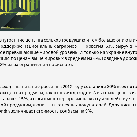
нутренние цены на сельхозпродукцию и тем больше они отлич
 поддержке национальных аграриев — Норвегия: 63% выручки 
двое превышающие мировой уровень. И только на Украине внут
кцию по ценам выше мировых в среднем на 6%. Говядина дороже
8% из-за ограничений на экспорт.
сходы на питание россиян в 2012 году составили 30% всех пот
их цен на продукты, так и низких доходов. А высокие цены за
авляет 15%, а если импортер превысил квоту или действует вн
 продукции, а они — на конечных покупателей. Доля мяса в г
иф увеличивает стоимость колбасы на 9%.