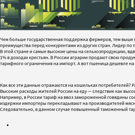
Чем больше государственная поддержка фермеров, тем выше в
преимущества перед конкурентами из других стран. Лидер по
В этой стране и самые высокие цены на сельхозпродукцию, в
1% в доходах крестьян. В России аграрии продают свою проду
тарифного ограничения на импорт. А вот пшеница дешевле на 
Как все эти данные отражаются на кошельках потребителей? Ра
Высокие расходы жителей России на еду — следствие как высок
Например, в России тариф на ввоз замороженной говядины сост
издержки импортеры перекладывают на производителей мясной
Следовательно, в данном случае повышенный таможенный тар