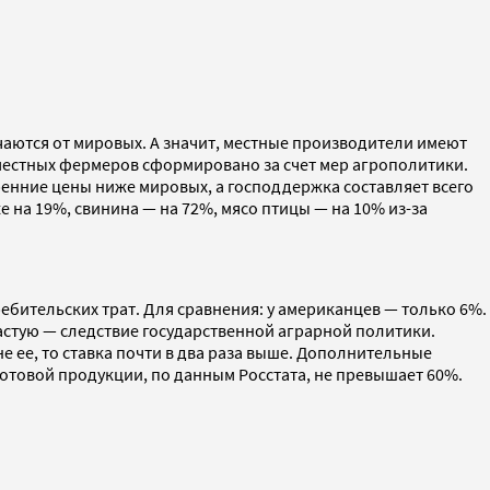
аются от мировых. А значит, местные производители имеют
местных фермеров сформировано за счет мер агрополитики.
ренние цены ниже мировых, а господдержка составляет всего
 на 19%, свинина — на 72%, мясо птицы — на 10% из-за
ребительских трат. Для сравнения: у американцев — только 6%.
частую — следствие государственной аграрной политики.
е ее, то ставка почти в два раза выше. Дополнительные
отовой продукции, по данным Росстата, не превышает 60%.