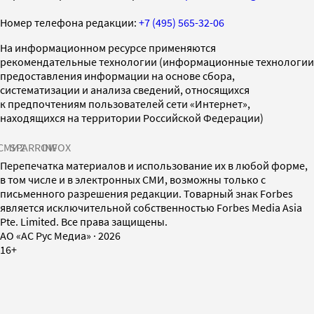
Номер телефона редакции:
+7 (495) 565-32-06
На информационном ресурсе применяются
рекомендательные технологии (информационные технологии
предоставления информации на основе сбора,
систематизации и анализа сведений, относящихся
к предпочтениям пользователей сети «Интернет»,
находящихся на территории Российской Федерации)
СМИ2
SPARROW
INFOX
Перепечатка материалов и использование их в любой форме,
в том числе и в электронных СМИ, возможны только с
письменного разрешения редакции. Товарный знак Forbes
является исключительной собственностью Forbes Media Asia
Pte. Limited. Все права защищены.
AO «АС Рус Медиа»
·
2026
16+