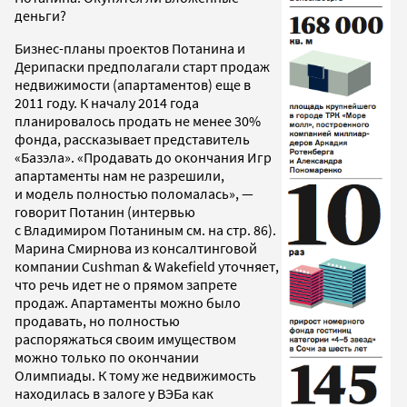
деньги?
Бизнес-планы проектов Потанина и
Дерипаски предполагали старт продаж
недвижимости (апартаментов) еще в
2011 году. К началу 2014 года
планировалось продать не менее 30%
фонда, рассказывает представитель
«Базэла». «Продавать до окончания Игр
апартаменты нам не разрешили,
и модель полностью поломалась», —
говорит Потанин (интервью
с Владимиром Потаниным см. на стр. 86).
Марина Смирнова из консалтинговой
компании Cushman & Wakefield уточняет,
что речь идет не о прямом запрете
продаж. Апартаменты можно было
продавать, но полностью
распоряжаться своим имуществом
можно только по окончании
Олимпиады. К тому же недвижимость
находилась в залоге у ВЭБа как