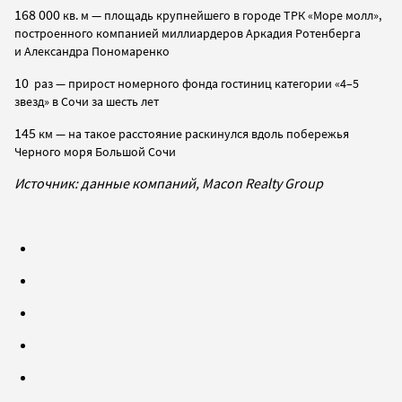
168 000
кв. м
—
площадь крупнейшего в городе ТРК «Море молл»,
построенного компанией миллиар­деров Аркадия Ротенберга
и Александра Пономаренко
10
раз
—
прирост номерного фонда гостиниц категории «4–5
звезд» в Сочи за шесть лет
145
км
—
на такое расстояние раскинулся вдоль побережья
Черного моря Большой Сочи
Источник: данные компаний, Macon Realty Group