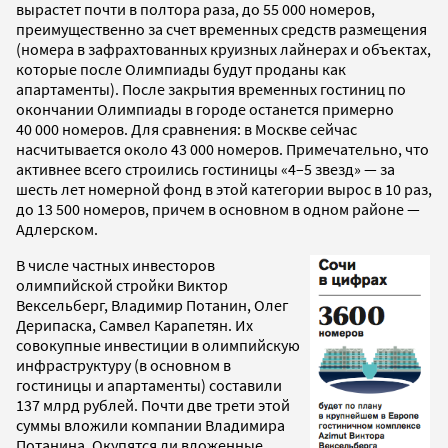
вырастет почти в полтора раза, до 55 000 номеров,
преимущественно за счет временных средств размещения
(номера в зафрахтованных круизных лайнерах и объектах,
которые после Олимпиады будут проданы как
апартаменты). После закрытия временных гостиниц по
окончании Олимпиады в городе останется примерно
40 000 номеров. Для сравнения: в Москве сейчас
насчитывается около 43 000 номеров. Примечательно, что
активнее всего строились гостиницы «4–5 звезд» — за
шесть лет номерной фонд в этой категории вырос в 10 раз,
до 13 500 номеров, причем в основном в одном районе —
Адлерском.
В числе частных инвесторов
олимпийской стройки Виктор
Вексельберг, Владимир Потанин, Олег
Дерипаска, Самвел Карапетян. Их
совокупные инвестиции в олимпийскую
инфраструктуру (в основном в
гостиницы и апартаменты) составили
137 млрд рублей. Почти две трети этой
суммы вложили компании Владимира
Потанина. Окупятся ли вложенные