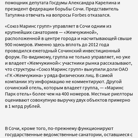
помощник депутата Госдумы Александра Карелина и
президент федерации борьбы Сочи. Представитель
Татуляна отвечать на вопросы Forbes отказался.
«Союз Маринс групп» управляет в Сочи одним из
крупнейших санаториев — «Жемчужиной»,
расположенной в центре города и насчитывающей свыше
900 номеров. Именно здесь вплоть до 2012 года
проводился ежегодный Сочинский инвестиционный
форум. По-видимому, группа не только управляет, но уже
и владеет «Жемчужиной»: участники рынка рассказывают,
что структуры «Союз Маринс групп» выкупили доли ОАО
«ГК «Жемчужина» у ряда физических лиц. В самой
компании эту информацию не комментируют. Другой
сочинский отель, которым владеет группа, — «Маринс
Парк отель» более чем на 400 номеров. Местные риелторы
оценивают совокупную выручку двух объектов примерно
в 1 млрд рублей.
В Сочи, кроме того, по-прежнему функционируют
государственные ведомственные санатории, оставшиеся с