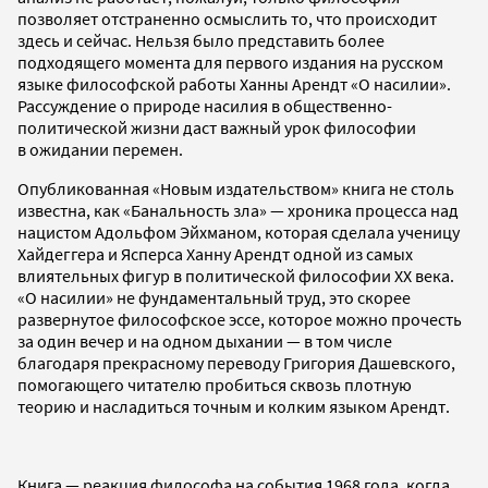
позволяет отстраненно осмыслить то, что происходит
здесь и сейчас. Нельзя было представить более
подходящего момента для первого издания на русском
языке философской работы Ханны Арендт «О насилии».
Рассуждение о природе насилия в общественно-
политической жизни даст важный урок философии
в ожидании перемен.
Опубликованная «Новым издательством» книга не столь
известна, как «Банальность зла» — хроника процесса над
нацистом Адольфом Эйхманом, которая сделала ученицу
Хайдеггера и Ясперса Ханну Арендт одной из самых
влиятельных фигур в политической философии XX века.
«О насилии» не фундаментальный труд, это скорее
развернутое философское эссе, которое можно прочесть
за один вечер и на одном дыхании — в том числе
благодаря прекрасному переводу Григория Дашевского,
помогающего читателю пробиться сквозь плотную
теорию и насладиться точным и колким языком Арендт.
Книга — реакция философа на события 1968 года, когда