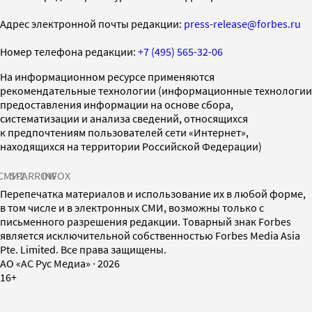
Адрес электронной почты редакции:
press-release@forbes.ru
Номер телефона редакции:
+7 (495) 565-32-06
На информационном ресурсе применяются
рекомендательные технологии (информационные технологии
предоставления информации на основе сбора,
систематизации и анализа сведений, относящихся
к предпочтениям пользователей сети «Интернет»,
находящихся на территории Российской Федерации)
СМИ2
SPARROW
INFOX
Перепечатка материалов и использование их в любой форме,
в том числе и в электронных СМИ, возможны только с
письменного разрешения редакции. Товарный знак Forbes
является исключительной собственностью Forbes Media Asia
Pte. Limited. Все права защищены.
AO «АС Рус Медиа»
·
2026
16+