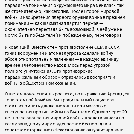
парадигма понимания окружающего мира менялась так
же стремительно, как сегодня. После Второй мировой
войны и изобретения ядерного оружия война в прежнем
понимании — как шахматная партия держав —
окончательно перестала быть возможной, в ней уже не
могло быть победителей и побежденных, переговоров
и коалиций. Вместе с тем противостояние США и СССР,
гонка вооружений и атомная угроза сделали войну
абсолютно тотальным явлением — в каждую единицу
времени человечество находилось перед угрозой
полного уничтожения. Это противоречие
парадоксальным образом отразилось в восприятии
войны в общественном сознании.
Ответом поколения, выросшего, по выражению Арендт, «в
тени атомной бомбы», был радикальный пацифизм —
стоит вспомнить движение хиппи или массовые
выступления против войны во Вьетнаме. Однако через 20
лет после окончания мировой войны прокатившиеся по
всему западному миру студенческие беспорядки и
советское вторжение в Чехословакию актуализировали