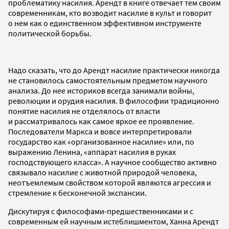
проблематику насилия. Арендт в книге отвечает тем своим
современникам, кто возводит насилие в культ и говорит
о нем как о единственном эффективном инструменте
политической борьбы.
Надо сказать, что до Арендт насилие практически никогда
не становилось самостоятельным предметом научного
анализа. До нее историков всегда занимали войны,
революции и орудия насилия. В философии традиционно
понятие насилия не отделялось от власти
и рассматривалось как самое яркое ее проявление.
Последователи Маркса и вовсе интерпретировали
государство как «организованное насилие» или, по
выражению Ленина, «аппарат насилия в руках
господствующего класса». А научное сообщество активно
связывало насилие с животной природой человека,
неотъемлемым свойством которой являются агрессия и
стремление к бесконечной экспансии.
Дискутируя с философами-предшественниками и с
современным ей научным истеблишментом, Ханна Арендт