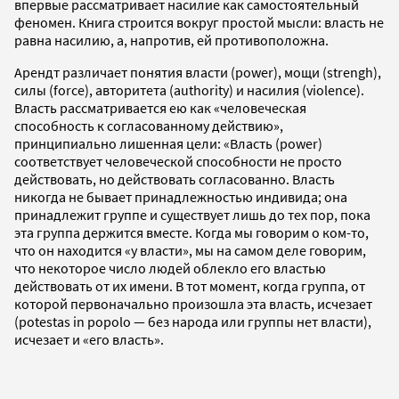
впервые рассматривает насилие как самостоятельный
феномен. Книга строится вокруг простой мысли: власть не
равна насилию, а, напротив, ей противоположна.
Арендт различает понятия власти (power), мощи (strengh),
силы (force), авторитета (authority) и насилия (violence).
Власть рассматривается ею как «человеческая
способность к согласованному действию»,
принципиально лишенная цели: «Власть (power)
соответствует человеческой способности не просто
действовать, но действовать согласованно. Власть
никогда не бывает принадлежностью индивида; она
принадлежит группе и существует лишь до тех пор, пока
эта группа держится вместе. Когда мы говорим о ком-то,
что он находится «у власти», мы на самом деле говорим,
что некоторое число людей облекло его властью
действовать от их имени. В тот момент, когда группа, от
которой первоначально произошла эта власть, исчезает
(potestas in popolo — без народа или группы нет власти),
исчезает и «его власть».