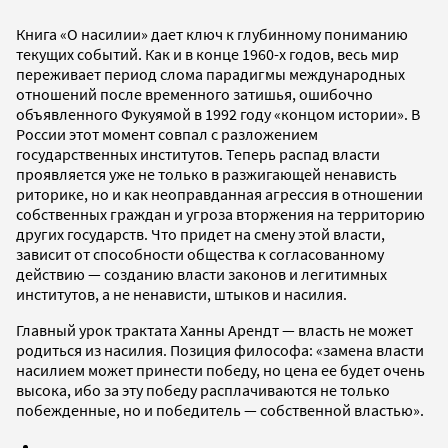
Книга «О насилии» дает ключ к глубинному пониманию
текущих событий. Как и в конце 1960-х годов, весь мир
переживает период слома парадигмы международных
отношений после временного затишья, ошибочно
объявленного Фукуямой в 1992 году «концом истории». В
России этот момент совпал с разложением
государственных институтов. Теперь распад власти
проявляется уже не только в разжигающей ненависть
риторике, но и как неоправданная агрессия в отношении
собственных граждан и угроза вторжения на территорию
других государств. Что придет на смену этой власти,
зависит от способности общества к согласованному
действию — созданию власти законов и легитимных
институтов, а не ненависти, штыков и насилия.
Главный урок трактата Ханны Арендт — власть не может
родиться из насилия. Позиция философа: «замена власти
насилием может принести победу, но цена ее будет очень
высока, ибо за эту победу расплачиваются не только
побежденные, но и победитель — собственной властью».