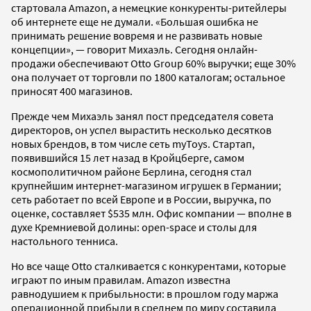
стартовала Amazon, а немецкие конкуренты-ритейлеры
об интернете еще не думали. «Большая ошибка не
принимать решение вовремя и не развивать новые
концепции», — говорит Михаэль. Сегодня онлайн-
продажи обеспечивают Otto Group 60% выручки; еще 30%
она получает от торговли по 1800 каталогам; остальное
приносят 400 магазинов.
Прежде чем Михаэль занял пост председателя совета
директоров, он успел вырастить несколько десятков
новых брендов, в том числе сеть myToys. Стартап,
появившийся 15 лет назад в Кройцберге, самом
космополитичном районе Берлина, сегодня стал
крупнейшим интернет-магазином игрушек в Германии;
сеть работает по всей Европе и в России, выручка, по
оценке, составляет $535 млн. Офис компании — вполне в
духе Кремниевой долины: open-space и столы для
настольного тенниса.
Но все чаще Otto сталкивается с конкурентами, которые
играют по иным правилам. Amazon известна
равнодушием к прибыльности: в прошлом году маржа
операционной прибыли в среднем по миру составила