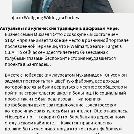
фото Wolfgang Wildе для Forbes
Актуальны ли купеческие традиции в цифровом мире.
Бизнес семьи Михаэля Отто с совокупным состоянием
$18,4 млрд занимает такое же место в розничной торговле
послевоенной Германии, что и Walmart, Sears и Target в
США. Но сейчас семидесятилетнего бизнесмена с
голубыми глазами беспокоит история неудавшегося
проекта в Бангладеш.
Вместе с нобелевским лауреатом Мухаммадом Юнусом он
задумал построить там швейную фабрику, все доходы
которой должны были вернуться в местное сообщество и
пойти на строительство школ и больниц. Но социальный
проект так и не был реализован — чиновники
потребовали взяток за подключение к электросетям,
которое иначе затянулось бы на пять лет. Otto отказалась.
«Невероятно, — говорит Отто, барабаня по деревянному
столу в своем кабинете. — Кажется, правительство
должно быть счастливо, когда кто-то строит фабрику и