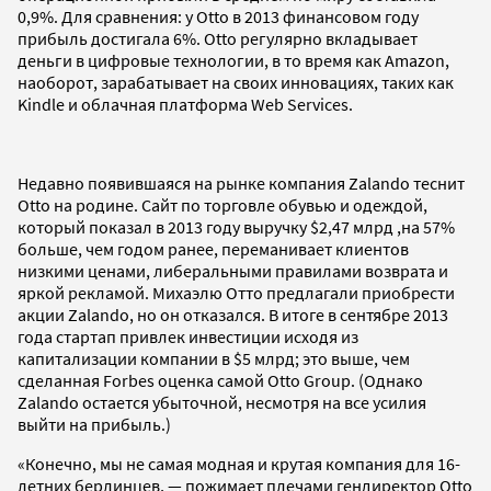
0,9%. Для сравнения: у Otto в 2013 финансовом году
прибыль достигала 6%. Otto регулярно вкладывает
деньги в цифровые технологии, в то время как Amazon,
наоборот, зарабатывает на своих инновациях, таких как
Kindle и облачная платформа Web Services.
Недавно появившаяся на рынке компания Zalando теснит
Otto на родине. Сайт по торговле обувью и одеждой,
который показал в 2013 году выручку $2,47 млрд ,на 57%
больше, чем годом ранее, переманивает клиентов
низкими ценами, либеральными правилами возврата и
яркой рекламой. Михаэлю Отто предлагали приобрести
акции Zalando, но он отказался. В итоге в сентябре 2013
года стартап привлек инвестиции исходя из
капитализации компании в $5 млрд; это выше, чем
сделанная Forbes оценка самой Otto Group. (Однако
Zalando остается убыточной, несмотря на все усилия
выйти на прибыль.)
«Конечно, мы не самая модная и крутая компания для 16-
летних берлинцев, — пожимает плечами гендиректор Otto