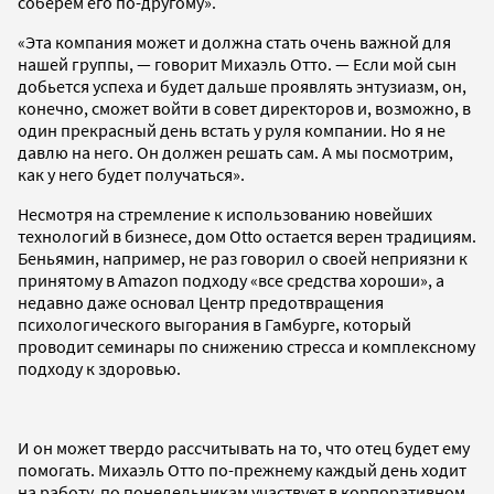
соберем его по-другому».
«Эта компания может и должна стать очень важной для
нашей группы, — говорит Михаэль Отто. — Если мой сын
добьется успеха и будет дальше проявлять энтузиазм, он,
конечно, сможет войти в совет директоров и, возможно, в
один прекрасный день встать у руля компании. Но я не
давлю на него. Он должен решать сам. А мы посмотрим,
как у него будет получаться».
Несмотря на стремление к использованию новейших
технологий в бизнесе, дом Otto остается верен традициям.
Беньямин, например, не раз говорил о своей неприязни к
принятому в Amazon подходу «все средства хороши», а
недавно даже основал Центр предотвращения
психологического выгорания в Гамбурге, который
проводит семинары по снижению стресса и комплексному
подходу к здоровью.
И он может твердо рассчитывать на то, что отец будет ему
помогать. Михаэль Отто по-прежнему каждый день ходит
на работу, по понедельникам участвует в корпоративном