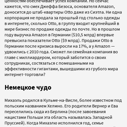
ценностям обеспечивает успех компании. Но сейчас
кажется, что смех Джеффа Безоса, основателя Amazon,
доносится до штаб-квартиры Otto даже из Сиэтла. Ни одна
корпорация не продала за прошлый год столько одежды
в интернете, сколько Otto, в группу входит крупнейший в
мире бизнес по продаже одежды по почте. Но в прошлом
году выручка Amazon в Германии ($10,5 млрд) впервые
превысила показатели Otto ($9 млрд). Продажи Otto в
Германии после кризиса выросли на 17%, а у Amazon —
удвоились с 2010 года. Сможет ли семейная компания во
главе с миллиардером, который заботится о своих
сотрудниках, состязаться с помешанными на
эффективности гигантами, вышедшими из грубого мира
интернет-торговли?
Немецкое чудо
Михаэль родился в Кульме-на-Висле, более известном под
польским названием Хелмно. Его родители Вернер и Ева
переселились сюда из Берлина (после завоевания
нацистами Польши эта область называлась Западной
Пруссией). Когда Михаэлю исполнился год, семье