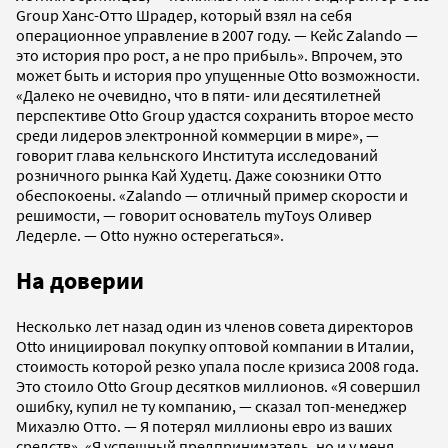
Group Ханс-Отто Шрадер, который взял на себя
операционное управление в 2007 году. — Кейс Zalando —
это история про рост, а не про прибыль». Впрочем, это
может быть и история про упущенные Otto возможности.
«Далеко не очевидно, что в пяти- или десятилетней
перспективе Otto Group удастся сохранить второе место
среди лидеров электронной коммерции в мире», —
говорит глава кельнского Института исследований
розничного рынка Кай Худетц. Даже союзники Отто
обеспокоены. «Zalando — отличный пример скорости и
решимости, — говорит основатель myToys Оливер
Ледерле. — Otto нужно остерегаться».
На доверии
Несколько лет назад один из членов совета директоров
Otto инициировал покупку оптовой компании в Италии,
стоимость которой резко упала после кризиса 2008 года.
Это стоило Otto Group десятков миллионов. «Я совершил
ошибку, купил не ту компанию, — сказал топ-менеджер
Михаэлю Отто. — Я потерял миллионы евро из ваших
средств». «Я успешный предприниматель, но и у меня