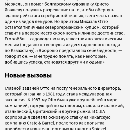
Меркель, он помог болгарскому художнику Христо
Явашеву получить разрешение на то, чтобы обернуть
здание рейхстага серебристой тканью, в его честь назван
один из видов лемуров. Но при этом Михаэль Отто
остается типичным северогерманским купцом, который
ставит на первое место скромность и личное достоинство.
Его хобби — садоводство и путешествия по экзотическим
местам (недавно он вернулся из десятидневного похода
по Казахстану). «Я хорошо представляю себе бедность, —
говорит он. — Мне трудно понять, как некоторые,
добившись успеха, становятся другими людьми».
Новые вызовы
Главной задачей Отто на посту генерального директора,
который он занял в 1981 году, стала международная
экспансия. К 1987-му Otto была уже крупнейшей в мире
компанией, торгующей по каталогам, освоила испанский,
итальянский, британский и другие рынки. В США
корпорация сделала основную ставку на чикагскую
компанию Crate & Barrel, после того как попытка
приобрести издателя торговых каталогов Spiegel