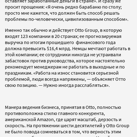
оставляет заработанные деньги в стране». И сразу же
просит прощения: «Я очень редко барабаню по столу;
просто мне кажется, что должен быть способ решать
проблемы по-человечески, цивилизованным способом».
Именно так обычно и действует Otto Group, в которую
входят 123 компании в 20 странах; ее прогнозируемая
выручка по итогам прошедшего финансового года
должна превысить $16,4 млрд. Немцы мечтают работать в
этой компании; ее сотрудники никогда не устраивали
забастовок против руководства, которое настоятельно
рекомендует менеджерам не работать в выходные и по
праздникам. «Работа на износ становится серьезной
проблемой, люди всегда напряжены, — объясняет Отто
свою позицию. — Нужно иногда расслабляться».
Манера ведения бизнеса, принятая в Otto, полностью
противоположна стилю главного конкурента,
американской Amazon, где царят масштаб, дерзость и
скорость. На протяжении шести десятилетий у Otto Group
не было повода сомневаться в том, что верность этим