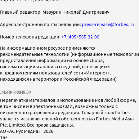
Главный редактор: Мазурин Николай Дмитриевич
Адрес электронной почты редакции:
press-release@forbes.ru
Номер телефона редакции:
+7 (495) 565-32-06
На информационном ресурсе применяются
рекомендательные технологии (информационные технологии
предоставления информации на основе сбора,
систематизации и анализа сведений, относящихся
к предпочтениям пользователей сети «Интернет»,
находящихся на территории Российской Федерации)
СМИ2
SPARROW
INFOX
Перепечатка материалов и использование их в любой форме,
в том числе и в электронных СМИ, возможны только с
письменного разрешения редакции. Товарный знак Forbes
является исключительной собственностью Forbes Media Asia
Pte. Limited. Все права защищены.
AO «АС Рус Медиа»
·
2026
16+