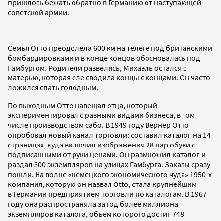
пришлось бежать обратно в Германию от наступающей
советской армии.
Семья Отто преодолела 600 км на телеге под британскими
бомбардировками и в конце концов обосновалась под
Гамбургом. Родители развелись, Михаэль остался с
матерью, которая еле сводила концы с концами. Он часто
ложился спать голодным.
По выходным Отто навещал отца, который
экспериментировал с разными видами бизнеса, в том
числе производством сабо. В 1949 году Вернер Отто
опробовал новый канал торговли: составил каталог на 14
страницах, куда включил изображения 28 пар обуви с
подписанными от руки ценами. Он размножил каталог и
раздал 300 экземпляров на улицах Гамбурга. Заказы сразу
пошли. На волне «немецкого экономического чуда» 1950-х
компания, которую он назвал Otto, стала крупнейшим
в Германии предприятием торговли по каталогам. В 1967
году она распространяла за год более миллиона
экземпляров каталога, объем которого достиг 748