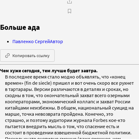
Больше ада
Павленко Сергей
Автор
Копировать ссылку
Чем хуже сегодня, тем лучше будет завтра.
В последнее время стало модно объявлять, что «конец
времен» (fin de siecle) пришел и вот очень скоро все рухнет
в тартарары. Версии различаются в деталях и сроках, но
сходны в том, что окончательный захват всего озерными
кооператорами, экономический коллапс и захват России
китайцами неизбежны. В общем, национальный суицид на
марше, точка невозврата пройдена. Конечно, это
страшно, и поэтому аудитории журнала Forbes кое-кто
пытается внедрить мысль о том, что спасение есть и
состоит в проведении взвешенной бюджетной политики.
Поскольку это очевидно смешно (даже смешнее, чем