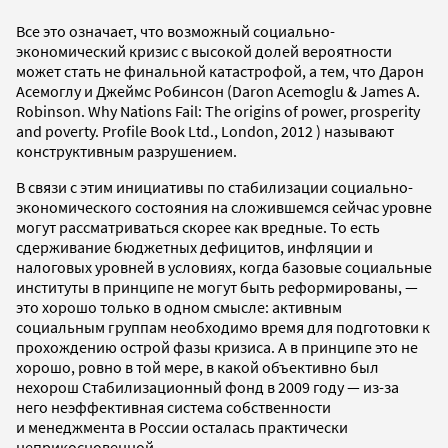
Все это означает, что возможный социально-
экономический кризис с высокой долей вероятности
может стать не финальной катастрофой, а тем, что Дарон
Асемоглу и Джеймс Робинсон (Daron Acemoglu & James A.
Robinson. Why Nations Fail: The origins of power, prosperity
and poverty. Profile Book Ltd., London, 2012 ) называют
конструктивным разрушением.
В связи с этим инициативы по стабилизации социально-
экономического состояния на сложившемся сейчас уровне
могут рассматриваться скорее как вредные. То есть
сдерживание бюджетных дефицитов, инфляции и
налоговых уровней в условиях, когда базовые социальные
институты в принципе не могут быть реформированы, —
это хорошо только в одном смысле: активным
социальным группам необходимо время для подготовки к
прохождению острой фазы кризиса. А в принципе это не
хорошо, ровно в той мере, в какой объективно был
нехорош Стабилизационный фонд в 2009 году — из-за
него неэффективная система собственности
и менеджмента в России осталась практически
неприкосновенной.