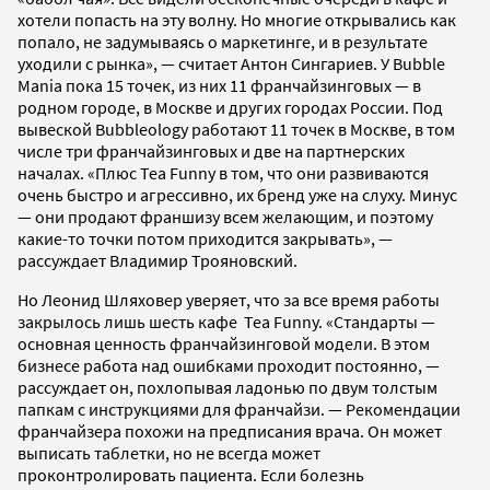
хотели попасть на эту волну. Но многие открывались как
попало, не задумываясь о маркетинге, и в результате
уходили с рынка», — считает Антон Сингариев. У Bubble
Mania пока 15 точек, из них 11 франчайзинговых — в
родном городе, в Москве и других городах России. Под
вывеской Bubbleology работают 11 точек в Москве, в том
числе три франчайзинговых и две на партнерских
началах. «Плюс Tea Funny в том, что они развиваются
очень быстро и агрессивно, их бренд уже на слуху. Минус
— они продают франшизу всем желающим, и поэтому
какие-то точки потом приходится закрывать», —
рассуждает Владимир Трояновский.
Но Леонид Шляховер уверяет, что за все время работы
закрылось лишь шесть кафе Tea Funny. «Стандарты —
основная ценность франчайзинговой модели. В этом
бизнесе работа над ошибками проходит постоянно, —
рассуждает он, похлопывая ладонью по двум толстым
папкам с инструкциями для франчайзи. — Рекомендации
франчайзера похожи на предписания врача. Он может
выписать таблетки, но не всегда может
проконтролировать пациента. Если болезнь