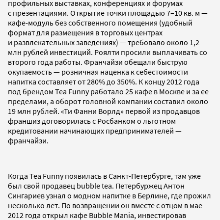
профильных выставках, конференциях и форумах
с презентациями. Открытие точки площадью 7–10 кв. м —
кафе-модуль без собственного помещения (удобный
формат для размещения в торговых центрах
и развлекательных заведениях) — требовало около 1,2
млн рублей инвестиций. Роялти просили выплачивать со
второго года работы. Франчайзи обещали быструю
окупаемость — розничная наценка к себестоимости
напитка составляет от 280% до 350%. К концу 2012 года
под брендом Tea Funny работало 25 кафе в Москве и за ее
пределами, а оборот головной компании составил около
19 млн рублей. «Ти Фанни Ворлд» первой из продавцов
франшиз договорилась с Росбанком о льготном
кредитовании начинающих предпринимателей —
франчайзи.
Когда Tea Funny появилась в Санкт-Петербурге, там уже
был свой продавец bubble tea. Петербуржец Антон
Сингариев узнал о модном напитке в Берлине, где прожил
несколько лет. По возвращении он вместе с отцом в мае
2012 года открыл кафе Bubble Mania, инвестировав