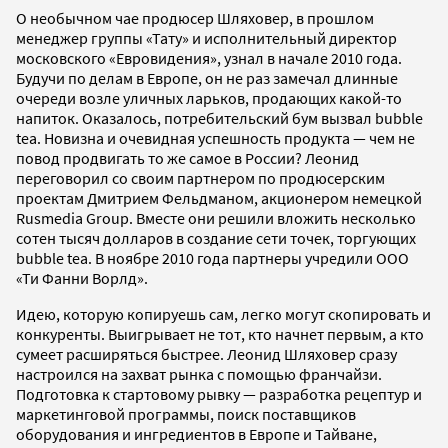
О необычном чае продюсер Шляховер, в прошлом
менеджер группы «Тату» и исполнительный директор
московского «Евровидения», узнал в начале 2010 года.
Будучи по делам в Европе, он не раз замечал длинные
очереди возле уличных ларьков, продающих какой-то
напиток. Оказалось, потребительский бум вызвал bubble
tea. Новизна и очевидная успешность продукта — чем не
повод продвигать то же самое в России? Леонид
переговорил со своим партнером по продюсерским
проектам Дмитрием Фельдманом, акционером немецкой
Rusmedia Group. Вместе они решили вложить несколько
сотен тысяч долларов в создание сети точек, торгующих
bubble tea. В ноябре 2010 года партнеры учредили ООО
«Ти Фанни Ворлд».
Идею, которую копируешь сам, легко могут скопировать и
конкуренты. Выигрывает не тот, кто начнет первым, а кто
сумеет расширяться быстрее. Леонид Шляховер сразу
настроился на захват рынка с помощью франчайзи.
Подготовка к стартовому рывку — разработка рецептур и
маркетинговой программы, поиск поставщиков
оборудования и ингредиентов в Европе и Тайване,