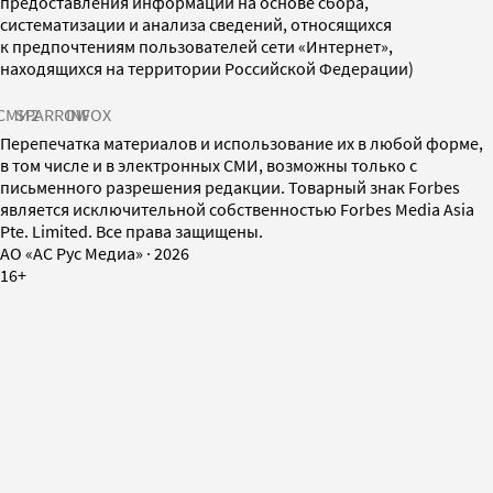
предоставления информации на основе сбора,
систематизации и анализа сведений, относящихся
к предпочтениям пользователей сети «Интернет»,
находящихся на территории Российской Федерации)
СМИ2
SPARROW
INFOX
Перепечатка материалов и использование их в любой форме,
в том числе и в электронных СМИ, возможны только с
письменного разрешения редакции. Товарный знак Forbes
является исключительной собственностью Forbes Media Asia
Pte. Limited. Все права защищены.
AO «АС Рус Медиа»
·
2026
16+