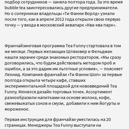
подбор сотрудников — заняла полтора года. За это время
bubble tea заинтересовались другие предприниматели.
Но о соперниках владельцы «Ти Фанни Ворлд» узнали
после того, как в апреле 2012 года открыли свою первую
точку — у входа в московский аквапарк «Ква-ква парк».
Франчайзинговая программа Tea Funny стартовала в том
же месяце. Первых желающих Шляховер и Фельдман
нашли заранее среди знакомых рестораторов. «Мы сразу
договорились, что будем действовать методом проб и
ошибок, а за это дадим им льготные условия», — поясняет
Леонид. Компания-франчайзи «Ти Фанни Шоп» за первые
полгода открыла четыре кафе, ставших
экспериментальной площадкой для нововведений Tea
Funny. Менялся дизайн торговых точек. Ассортимент
разнообразили напитками на основе молока, кофе,
свежевыжатых соков и смузи, добавили к ним йогурты и
мороженое.
Первая инструкция для франчайзи уместилась на 20
страницах. Менеджеры Tea Funny выступали на