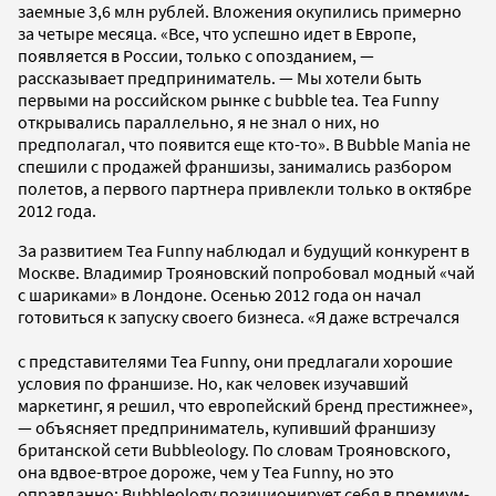
заемные 3,6 млн рублей. Вложения окупились примерно
за четыре месяца. «Все, что успешно идет в Европе,
появляется в России, только с опозданием, —
рассказывает предприниматель. — Мы хотели быть
первыми на российском рынке с bubble tea. Tea Funny
открывались параллельно, я не знал о них, но
предполагал, что появится еще кто-то». В Bubble Mania не
спешили с продажей франшизы, занимались разбором
полетов, а первого партнера привлекли только в октябре
2012 года.
За развитием Tea Funny наблюдал и будущий конкурент в
Москве. Владимир Трояновский попробовал модный «чай
с шариками» в Лондоне. Осенью 2012 года он начал
готовиться к запуску своего бизнеса. «Я даже встречался
с представителями Tea Funny, они предлагали хорошие
условия по франшизе. Но, как человек изучавший
маркетинг, я решил, что европейский бренд престижнее»,
— объясняет предприниматель, купивший франшизу
британской сети Bubbleology. По словам Трояновского,
она вдвое-втрое дороже, чем у Tea Funny, но это
оправданно: Bubbleology позиционирует себя в премиум-