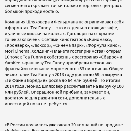
сегменте и открывает точки только в торговых центрах с
большой проходимостью.
Компания Шляховера и Фельдмана не ограничивает себя
в форматах. Tea Funny — это и отдельно стоящие кафе,
и уличные киоски на колесах. Договоры на открытие
точек заключены с сетями кинотеатров «Киномакс»,
«Кронверк», «Люксор», «Синема парк», «Формула кино»,
Mori Cinema. Холдинг «Планета гостеприимства» открыл
16 точек Tea Funny в собственных ресторанах «Сбарро» и
YamKee. Франшизу Tea Funny приобрели несколько
франчайзи сети кафе-мороженого «33 пингвина». Общее
число точек Tea Funny в 2013 году достигло 59, а выручка
«Ти Фанни Ворлд» выросла до 64 млн рублей. По итогам
2014 года Леонид Шляховер рассчитывает на выручку 100
млн рублей. Операционной прибыли, замечает он,
достаточно для развития сети, дополнительных
инвестиций пока не требуется.
«В России появилось уже около 20 компаний по продаже
«баббл чая». Все видели бесконечные очереди в кафе и