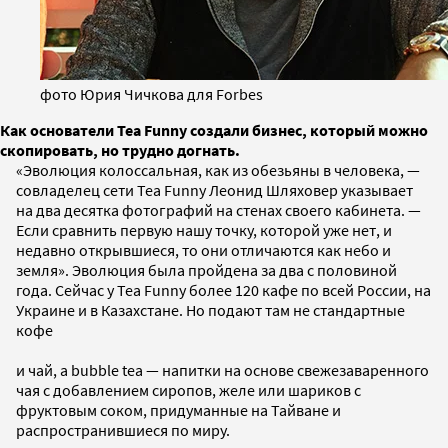
фото Юрия Чичкова для Forbes
Как основатели Tea Funny создали бизнес, который можно
скопировать, но трудно догнать.
«Эволюция колоссальная, как из обезьяны в человека, —
совладелец сети Tea Funny Леонид Шляховер указывает
на два десятка фотографий на стенах своего кабинета. —
Если сравнить первую нашу точку, которой уже нет, и
недавно открывшиеся, то они отличаются как небо и
земля». Эволюция была пройдена за два с половиной
года. Сейчас у Tea Funny более 120 кафе по всей России, на
Украине и в Казахстане. Но подают там не стандартные
кофе
и чай, а bubble tea — напитки на основе свежезаваренного
чая с добавлением сиропов, желе или шариков с
фруктовым соком, придуманные на Тайване и
распространившиеся по миру.