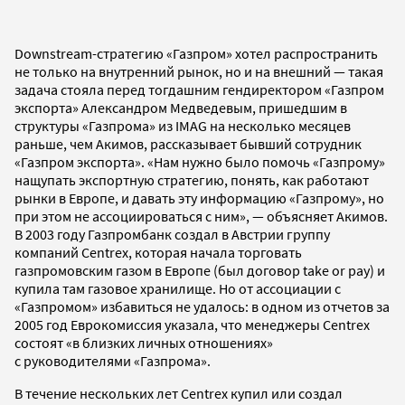
Downstream-стратегию «Газпром» хотел распространить
не только на внутренний рынок, но и на внешний — такая
задача стояла перед тогдашним гендиректором «Газпром
экспорта» Александром Медведевым, пришедшим в
структуры «Газпрома» из IMAG на несколько месяцев
раньше, чем Акимов, рассказывает бывший сотрудник
«Газпром экспорта». «Нам нужно было помочь «Газпрому»
нащупать экспортную стратегию, понять, как работают
рынки в Европе, и давать эту информацию «Газпрому», но
при этом не ассоциироваться с ним», — объясняет Акимов.
В 2003 году Газпромбанк создал в Австрии группу
компаний Centrex, которая начала торговать
газпромовским газом в Европе (был договор take or pay) и
купила там газовое хранилище. Но от ассоциации с
«Газпромом» избавиться не удалось: в одном из отчетов за
2005 год Еврокомиссия указала, что менеджеры Centrex
состоят «в близких личных отношениях»
с руководителями «Газпрома».
В течение нескольких лет Centrex купил или создал