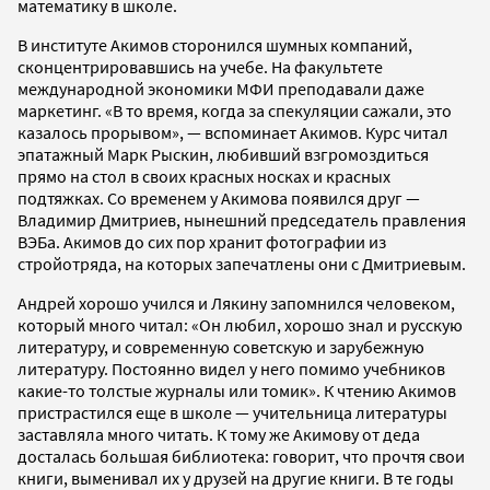
математику в школе.
В институте Акимов сторонился шумных компаний,
сконцентрировавшись на учебе. На факультете
международной экономики МФИ преподавали даже
маркетинг. «В то время, когда за спекуляции сажали, это
казалось прорывом», — вспоминает Акимов. Курс читал
эпатажный Марк Рыскин, любивший взгромоздиться
прямо на стол в своих красных носках и красных
подтяжках. Со временем у Акимова появился друг —
Владимир Дмитриев, нынешний председатель правления
ВЭБа. Акимов до сих пор хранит фотографии из
стройотряда, на которых запечатлены они с Дмитриевым.
Андрей хорошо учился и Лякину запомнился человеком,
который много читал: «Он любил, хорошо знал и русскую
литературу, и современную советскую и зарубежную
литературу. Постоянно видел у него помимо учебников
какие-то толстые журналы или томик». К чтению Акимов
пристрастился еще в школе — учительница литературы
заставляла много читать. К тому же Акимову от деда
досталась большая библиотека: говорит, что прочтя свои
книги, выменивал их у друзей на другие книги. В те годы