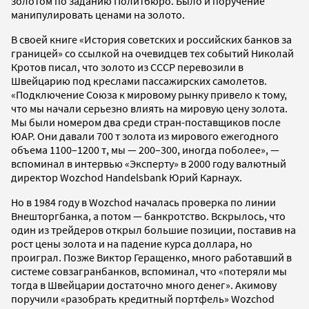
золотом по заданию Политбюро. Было и поручение
манипулировать ценами на золото.
В своей книге «История советских и российских банков за
границей» со ссылкой на очевидцев тех событий Николай
Кротов писал, что золото из СССР перевозили в
Швейцарию под креслами пассажирских самолетов.
«Подключение Союза к мировому рынку привело к тому,
что мы начали серьезно влиять на мировую цену золота.
Мы были номером два среди стран-поставщиков после
ЮАР. Они давали 700 т золота из мирового ежегодного
объема 1100–1200 т, мы — 200–300, иногда поболее», —
вспоминал в интервью «Эксперту» в 2000 году валютный
директор Wozсhod Handelsbank Юрий Карнаух.
Но в 1984 году в Wozсhod началась проверка по линии
Внешторгбанка, а потом — банкротство. Вскрылось, что
один из трейдеров открыл большие позиции, поставив на
рост цены золота и на падение курса доллара, но
проиграл. Позже Виктор Геращенко, много работавший в
системе совзагранбанков, вспоминал, что «потеряли мы
тогда в Швейцарии достаточно много денег». Акимову
поручили «разобрать кредитный портфель» Wozсhod