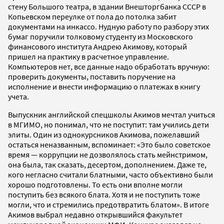
стену Большого театра, в здании Внешторгбанка СССР в
Копьевском переулке от пола до потолка забит
документами на инкассо. Нудную работу по разбору этих
бумаг поручили толковому студенту из Московского
финансового института Андрею Акимову, который
пришел на практику в расчетное управление.
Компьютеров нет, все данные надо обработать вручную:
проверить документы, поставить поручение на
исполнение и внести информацию о платежах в книгу
учета.
Выпускник английской спецшколы Акимов мечтал учиться
в МГИМО, но понимал, что не поступит: там учились дети
элиты. Один из однокурсников Акимова, пожелавший
остаться неназванным, вспоминает: «Это было советское
время — коррупции не дозволялось стать мейнстримом,
она была, так сказать, десертом, дополнением. Даже те,
кого негласно считали блатными, часто объективно были
хорошо подготовлены. То есть они вполне могли
поступить без всякого блата. Хотя и не поступить тоже
могли, что и стремились предотвратить блатом». В итоге
Акимов выбрал недавно открывшийся факультет