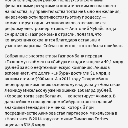
финансовыми ресурсами и политическим весом своего
начальства, а у правительства тогда не было ни желания,
ни возможности противостоять этому процессу, —
комментирует один из чиновников, отвечавших за
реформу электроэнергетики. — Анатолий Чубайс тогда
смирился с «Газпромом» в отрасли, полагая, что
конкуренция сохранится благодаря остальным
участникам рынка. Сейчас понятно, что это была ошибка».
Собранные энергоактивы Газпромбанк передал
«Газпрому» в обмен на «Сибур» исходя из оценки 40,1 млрд
рублей за всю нефтехимическую компанию. Акимов
вспоминает, что долги «Сибура» достигли $1 млрд, а
активы стоили $900 млн. А в 2011 году Газпромбанк
перепродал компанию основному владельцу «Новатэка»
Леониду Михельсону уже из оценки 150 млрд рублей.
«Хорошо тогда заработали», — констатирует Акимов. В
дальнейшем совладельцем «Сибура» стал его давний
знакомый Геннадий Тимченко, который при
посредничестве Акимова стал партнером Михельсона в
«Новатэке». В 2014 году состояние Тимченко Forbes
оценил в $15,3 млрд.