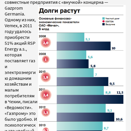
совместные предприятия с «внучкой» концерна —
Gazprom
Germania.
Одному из них,
Vemex, в 2011
году удалось
приобрести
51% акций RSP
Energy a.s.,
которая
поставляет газ
и
электроэнерги
ю домашним
хозяйствам и
малым
потребителям
в Чехии, писали
«Ведомости».
«Газпрому» это
было удобно. И
психологическ
и это удобный