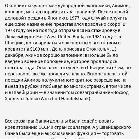
Окончив факультет международной экономики, Акимов,
конечно, мечтал поработать за границей. После первой
деловой поездки в Японию в 1977 году случай получить
еще одно назначение представился довольно скоро. В
1978 году он на полгода отправился на стажировку в
Люксембург в East-West United Bank, а в 1981 году — в
Швецию, договариваться с экспортным агентством о
кредите на $100 млн. День приезда в Стокгольм, 13
декабря, Акимов хорошо запомнил: в Польше было
введено военное положение, которое продлилось
полтора года. Опасался, что уедет из Швеции ни с чем, но
переговоры все же прошли успешно. Вскоре после этой
поездки Акимов получил многократное разрешение на
выезд за рубеж и побывал во многих странах, в том числе
и в Швейцарии — в знаменитом совзагранбанке «Восход
Хандельсбанк» (Wozсhod Handelsbank).
Все совзагранбанки должны были содействовать
кредитованию СССР и стран соцлагеря. А у швейцарского
банка была еще и эксклюзивная функция — торговать