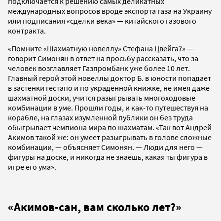
подключается к решению самых деликатных
международных вопросов вроде экспорта газа на Украину
или подписания «сделки века» — китайского газового
контракта.
«Помните «Шахматную новеллу» Стефана Цвейга?» —
говорит Симонян в ответ на просьбу рассказать, что за
человек возглавляет Газпромбанк уже более 10 лет.
Главный герой этой новеллы доктор Б. в юности попадает
в застенки гестапо и по украденной книжке, не имея даже
шахматной доски, учится разыгрывать многоходовые
комбинации в уме. Прошли годы, и как-то путешествуя на
корабле, на глазах изумленной публики он без труда
обыгрывает чемпиона мира по шахматам. «Так вот Андрей
Акимов такой же: он умеет разыгрывать в голове сложные
комбинации, — объясняет Симонян. — Люди для него —
фигуры на доске, и никогда не знаешь, какая ты фигура в
игре его ума».
«Акимов-сан, вам сколько лет?»