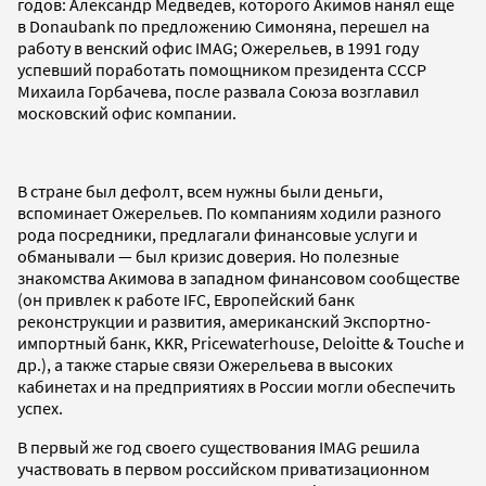
годов: Александр Медведев, которого Акимов нанял еще
в Donaubank по предложению Симоняна, перешел на
работу в венский офис IMAG; Ожерельев, в 1991 году
успевший поработать помощником президента СССР
Михаила Горбачева, после развала Союза возглавил
московский офис компании.
В стране был дефолт, всем нужны были деньги,
вспоминает Ожерельев. По компаниям ходили разного
рода посредники, предлагали финансовые услуги и
обманывали — был кризис доверия. Но полезные
знакомства Акимова в западном финансовом сообществе
(он привлек к работе IFC, Европейский банк
реконструкции и развития, американский Экспортно-
импортный банк, KKR, Pricewaterhouse, Deloitte & Touche и
др.), а также старые связи Ожерельева в высоких
кабинетах и на предприятиях в России могли обеспечить
успех.
В первый же год своего существования IMAG решила
участвовать в первом российском приватизационном