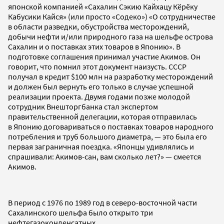
японской компанией «Сахалин Сэкию Кайхацу Кёрёку
Кабусики Кайся» (или просто «Содеко») «О сотрудничестве
в области разведки, обустройства месторождений,
добычи нефти и/или природного газа на шельфе острова
Сахалин и о поставках этих товаров в Японию». В
подготовке соглашения принимал участие Акимов. Он
говорит, что помнил этот документ наизусть. СССР
получал в кредит $100 млн на разработку месторождений
и должен был вернуть его только в случае успешной
реализации проекта. Двумя годами позже молодой
сотрудник Внешторгбанка стал экспертом
правительственной делегации, которая отправилась
в Японию договариваться о поставках товаров народного
потребления и труб большого диаметра, — это была его
первая заграничная поездка. «Японцы удивлялись и
спрашивали: Акимов-сан, вам сколько лет?» — смеется
Акимов.
В период с 1976 по 1989 год в северо-восточной части
Сахалинского шельфа было открыто три
нефтегазоконденсатных