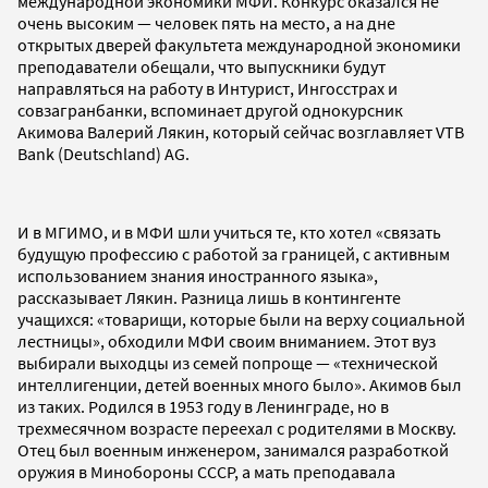
международной экономики МФИ. Конкурс оказался не
очень высоким — человек пять на место, а на дне
открытых дверей факультета международной экономики
преподаватели обещали, что выпускники будут
направляться на работу в Интурист, Ингосстрах и
совзагранбанки, вспоминает другой однокурсник
Акимова Валерий Лякин, который сейчас возглавляет VTB
Bank (Deutschland) AG.
И в МГИМО, и в МФИ шли учиться те, кто хотел «связать
будущую профессию с работой за границей, с активным
использованием знания иностранного языка»,
рассказывает Лякин. Разница лишь в контингенте
учащихся: «товарищи, которые были на верху социальной
лестницы», обходили МФИ своим вниманием. Этот вуз
выбирали выходцы из семей попроще — «технической
интеллигенции, детей военных много было». Акимов был
из таких. Родился в 1953 году в Ленинграде, но в
трехмесячном возрасте переехал с родителями в Москву.
Отец был военным инженером, занимался разработкой
оружия в Минобороны СССР, а мать преподавала