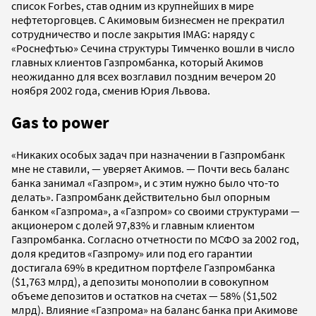
список Forbes, став одним из крупнейших в мире
нефтеторговцев. С Акимовым бизнесмен не прекратил
сотрудничество и после закрытия IMAG: наряду с
«Роснефтью» Сечина структуры Тимченко вошли в число
главных клиентов Газпромбанка, который Акимов
неожиданно для всех возглавил поздним вечером 20
ноября 2002 года, сменив Юрия Львова.
Gas to power
«Никаких особых задач при назначении в Газпромбанк
мне не ставили, — уверяет Акимов. — Почти весь баланс
банка занимал «Газпром», и с этим нужно было что-то
делать». Газпромбанк действительно был опорным
банком «Газпрома», а «Газпром» со своими структурами —
акционером с долей 97,83% и главным клиентом
Газпромбанка. Согласно отчетности по МСФО за 2002 год,
доля кредитов «Газпрому» или под его гарантии
достигала 69% в кредитном портфеле Газпромбанка
($1,763 млрд), а депозиты монополии в совокупном
объеме депозитов и остатков на счетах — 58% ($1,502
млрд). Влияние «Газпрома» на баланс банка при Акимове