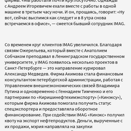
фирмы. «Мы работали почти круглосуточно. Однажды
с Андреем Игоревичем ехали вместе с работы в одной
машине в третьем часу ночи. И он, прощаясь, говорит: «Ну
вот, сейчас выспимся как следует и в 8 утра снова
встречаемся в офисе», — смеется бывший сотрудник IMAG.
Со временем круг клиентов IMAG увеличился. Благодаря
связям Ожерельева, который вместе с Анатолием
Собчаком преподавал в Ленинградском государственном
университете, у IMAG появилось несколько проектов в
Санкт-Петербурге — это направление курировал
Александр Медведев. Фирма Акимова стала финансовым
консультантом петербургской администрации, работая с
Управлением внешнеэкономических связей Владимира
Путина и одновременно с Геннадием Тимченко и его
партнерами по «Киришинефтехимэкспорту» («Кинэксу»),
которым фирма Акимова помогала получить статус
спецэкспортера и предоставляла оборотное
финансирование. При содействии IMAG «Кинэкс» получил
квоту на экспорт нефтепродуктов. Деньги, вырученные с
их продажи, мэрия направляла на закупки