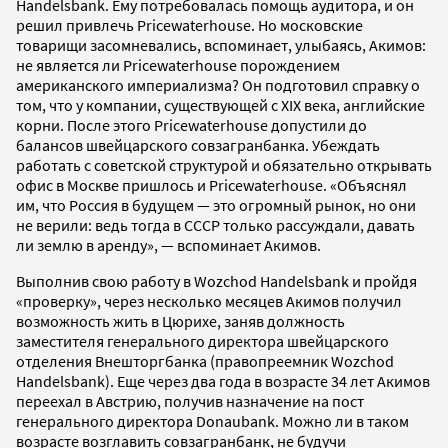
Handelsbank. Ему потребовалась помощь аудитора, и он
решил привлечь Pricewaterhouse. Но московские
товарищи засомневались, вспоминает, улыбаясь, Акимов:
не является ли Pricewaterhouse порождением
американского империализма? Он подготовил справку о
том, что у компании, существующей с XIX века, английские
корни. После этого Pricewaterhouse допустили до
балансов швейцарского совзагранбанка. Убеждать
работать с советской структурой и обязательно открывать
офис в Москве пришлось и Pricewaterhouse. «Объяснял
им, что Россия в будущем — это огромный рынок, но они
не верили: ведь тогда в СССР только рассуждали, давать
ли землю в аренду», — вспоминает Акимов.
Выполнив свою работу в Wozсhod Handelsbank и пройдя
«проверку», через несколько месяцев Акимов получил
возможность жить в Цюрихе, заняв должность
заместителя генерального директора швейцарского
отделения Внешторгбанка (правопреемник Wozсhod
Handelsbank). Еще через два года в возрасте 34 лет Акимов
переехал в Австрию, получив назначение на пост
генерального директора Donaubank. Можно ли в таком
возрасте возглавить совзагранбанк, не будучи