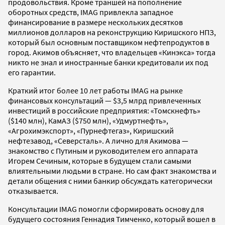
продовольствия. Кроме траншей на пополнение
оборотных средств, IMAG привлекла западное
финансирование в размере нескольких десятков
миллионов долларов на реконструкцию Киришского НПЗ,
который был основным поставщиком нефтепродуктов в
город. Акимов объясняет, что владельцев «Кинэкса» тогда
никто не знал и иностранные банки кредитовали их под
его гарантии.
Краткий итог более 10 лет работы IMAG на рынке
финансовых консультаций — $3,5 млрд привлеченных
инвестиций в российские предприятия: «Томскнефть»
($140 млн), КамАЗ ($750 млн), «Удмуртнефть»,
«Агрохимэкспорт», «Пурнефтегаз», Киришский
нефтезавод, «Северсталь». А лично для Акимова —
знакомство с Путиным и руководителем его аппарата
Игорем Сечиным, которые в будущем стали самыми
влиятельными людьми в стране. Но сам факт знакомства и
детали общения с ними банкир обсуждать категорически
отказывается.
Консультации IMAG помогли сформировать основу для
будущего состояния Геннадия Тимченко, который вошел в