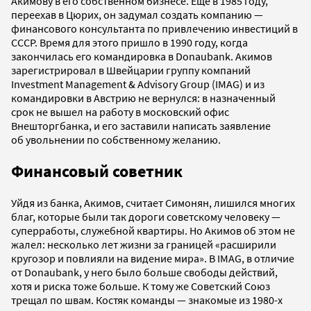
Акимову в его собственном бизнесе. Еще в 1985 году,
переехав в Цюрих, он задумал создать компанию —
финансового консультанта по привлечению инвестиций в
СССР. Время для этого пришло в 1990 году, когда
закончилась его командировка в Donaubank. Акимов
зарегистрировал в Швейцарии группу компаний
Investment Management & Advisory Group (IMAG) и из
командировки в Австрию не вернулся: в назначенный
срок не вышел на работу в московский офис
Внешторгбанка, и его заставили написать заявление
об увольнении по собственному желанию.
Финансовый советник
Уйдя из банка, Акимов, считает Симонян, лишился многих
благ, которые были так дороги советскому человеку —
суперработы, служебной квартиры. Но Акимов об этом не
жалел: несколько лет жизни за границей «расширили
кругозор и повлияли на видение мира». В IMAG, в отличие
от Donaubank, у него было больше свободы действий,
хотя и риска тоже больше. К тому же Советский Союз
трещал по швам. Костяк команды — знакомые из 1980-х