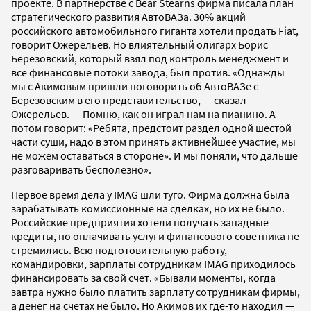
проекте. В партнерстве с Bear Stearns фирма писала план
стратегического развития АвтоВАЗа. 30% акций
российского автомобильного гиганта хотели продать Fiat,
говорит Ожерельев. Но влиятельный олигарх Борис
Березовский, который взял под контроль менеджмент и
все финансовые потоки завода, был против. «Однажды
мы с Акимовым пришли поговорить об АвтоВАЗе с
Березовским в его представительство, — сказал
Ожерельев. — Помню, как он играл нам на пианино. А
потом говорит: «Ребята, предстоит раздел одной шестой
части суши, надо в этом принять активнейшее участие, мы
не можем оставаться в стороне». И мы поняли, что дальше
разговаривать бесполезно».
Первое время дела у IMAG шли туго. Фирма должна была
зарабатывать комиссионные на сделках, но их не было.
Российские предприятия хотели получать западные
кредиты, но оплачивать услуги финансового советника не
стремились. Всю подготовительную работу,
командировки, зарплаты сотрудникам IMAG приходилось
финансировать за свой счет. «Бывали моменты, когда
завтра нужно было платить зарплату сотрудникам фирмы,
а денег на счетах не было. Но Акимов их где-то находил —