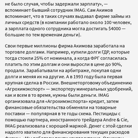
не было случая, чтобы задержали зарплату», —
вспоминает бывший сотрудник IMAG. Сам Акимов
вспоминает, что в таких случаях выдавал фирме займы из
личных средств (в компании работало около 100 человек,
а зарплата одного сотрудника могла достигать $4000 —
большие по тем временам деньги).
Свои первые миллионы фирма Акимова заработала на
торговле долгами. Например, купили долги ГДР, которые
тогда стоили 25% от номинала, а когда ФРГ согласилась
платить по этим долгам и они выросли в цене до 90%,
продали. Зарабатывали на арбитраже, покупая одни
долги и меняя их на другие. А в 1993 году была первая
крупная сделка в России. Внешнеторговому объединению
«Агрохимэкспорт» — экспортеру минеральных удобрений,
как и всем в то время, нужны были деньги. IMAG
организовала для «Агрохимэкспорта» кредит, затем
финансовые обязательства обменяли на товарные
поставки — популярная в те годы схема. Пестициды с
помощью партнера, иностранного трейдера Andre & Cie,
IMAG реализовала с хорошей маржой. Денег с этой сделки
надолго хватило для финансирования текущих расходов