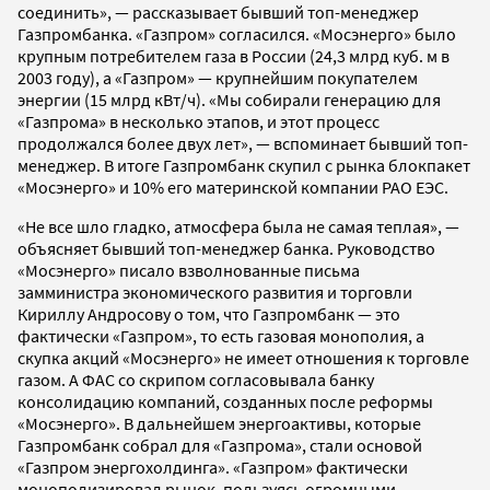
соединить», — рассказывает бывший топ-менеджер
Газпромбанка. «Газпром» согласился. «Мосэнерго» было
крупным потребителем газа в России (24,3 млрд куб. м в
2003 году), а «Газпром» — крупнейшим покупателем
энергии (15 млрд кВт/ч). «Мы собирали генерацию для
«Газпрома» в несколько этапов, и этот процесс
продолжался более двух лет», — вспоминает бывший топ-
менеджер. В итоге Газпромбанк скупил с рынка блокпакет
«Мосэнерго» и 10% его материнской компании РАО ЕЭС.
«Не все шло гладко, атмосфера была не самая теплая», —
объясняет бывший топ-менеджер банка. Руководство
«Мосэнерго» писало взволнованные письма
замминистра экономического развития и торговли
Кириллу Андросову о том, что Газпромбанк — это
фактически «Газпром», то есть газовая монополия, а
скупка акций «Мосэнерго» не имеет отношения к торговле
газом. А ФАС со скрипом согласовывала банку
консолидацию компаний, созданных после реформы
«Мосэнерго». В дальнейшем энергоактивы, которые
Газпромбанк собрал для «Газпрома», стали основой
«Газпром энергохолдинга». «Газпром» фактически
монополизировал рынок, пользуясь огромными