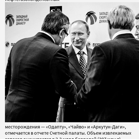
месторождения — «Одапту», «Чайво» и «Аркутун-Даги»,
отмечается в отчете Счетной палаты. Объем извлекаемых
запасов оценивается в 2,3 млрд баррелей (307 млн т)