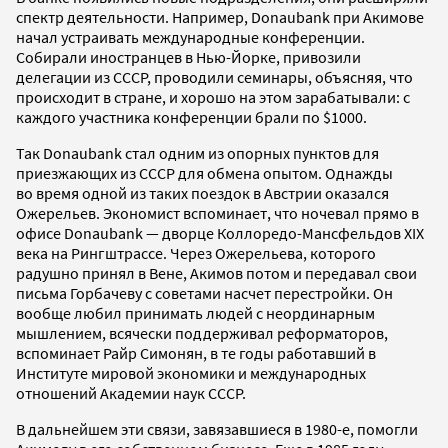
спектр деятельности. Например, Donaubank при Акимове
начал устраивать международные конференции.
Собирали иностранцев в Нью-Йорке, привозили
делегации из СССР, проводили семинары, объясняя, что
происходит в стране, и хорошо на этом зарабатывали: с
каждого участника конференции брали по $1000.
Так Donaubank стал одним из опорных пунктов для
приезжающих из СССР для обмена опытом. Однажды
во время одной из таких поездок в Австрии оказался
Ожерельев. Экономист вспоминает, что ночевал прямо в
офисе Donaubank — дворце Коллоредо-Мансфельдов XIX
века на Рингштрассе. Через Ожерельева, которого
радушно принял в Вене, Акимов потом и передавал свои
письма Горбачеву с советами насчет перестройки. Он
вообще любил принимать людей с неординарным
мышлением, всячески поддерживал реформаторов,
вспоминает Райр Симонян, в те годы работавший в
Институте мировой экономики и международных
отношений Академии наук СССР.
В дальнейшем эти связи, завязавшиеся в 1980-е, помогли