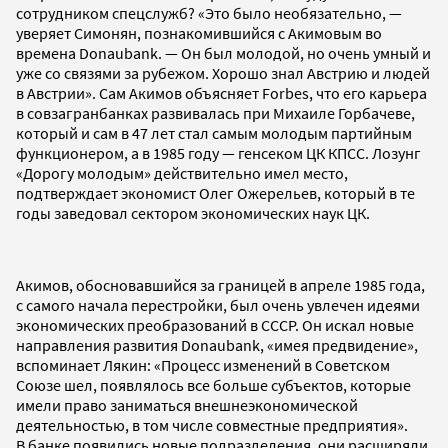
сотрудником спецслужб? «Это было необязательно, —
уверяет Симонян, познакомившийся с Акимовым во
времена Donaubank. — Он был молодой, но очень умный и
уже со связями за рубежом. Хорошо знал Австрию и людей
в Австрии». Сам Акимов объясняет Forbes, что его карьера
в совзагранбанках развивалась при Михаиле Горбачеве,
который и сам в 47 лет стал самым молодым партийным
функционером, а в 1985 году — генсеком ЦК КПСС. Лозунг
«Дорогу молодым» действительно имел место,
подтверждает экономист Олег Ожерельев, который в те
годы заведовал сектором экономических наук ЦК.
Акимов, обосновавшийся за границей в апреле 1985 года,
с самого начала перестройки, был очень увлечен идеями
экономических преобразований в СССР. Он искал новые
направления развития Donaubank, «имея предвидение»,
вспоминает Лякин: «Процесс изменений в Советском
Союзе шел, появлялось все больше субъектов, которые
имели право заниматься внешнеэкономической
деятельностью, в том числе совместные предприятия».
В банке появились новые подразделения, они расширяли