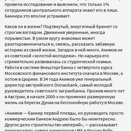
провели исследование и выяснили, что только 1%
сотрудников центрального аппарата знают его в лицо.
Банкира это вполне устраивает.
Каков он в жизни? Подтянутый, энергичный брюнет со
строгим взглядом. Движения уверенные, иногда
порывистые. В узком кругу знакомых может
разоткровенничаться и, смеясь, рассказать забавную
историю из своей жизни. Загадок в ней много. Акимов не
из советской «золотой молодежи». Но карьера его
стремительно развивалась со студенческой скамьи.
Работа в системе Внешторгбанка с четвертого курса
Московского финансового института сначала в Москве, а
потом в Цюрихе. В 34 года Акимов уже генеральный
директор австрийского Donaubank, самый молодой
руководитель советского загранбанка. Прожив много лет
в Австрии, в начале 2000-х он променял размеренную
жизнь на берегах Дуная на беспокойную работу в Москве.
«Акимов — банкир первой плеяды, но руководить просто
коммерческим банком Андрею было бы неинтересно.
Другое дело строительство империй», — рассказывает
председатель совета директоров UBS в России Райр