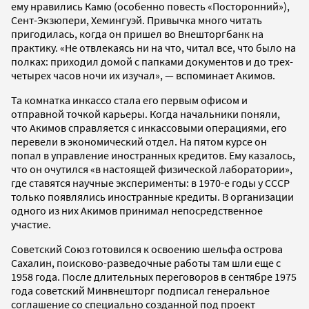
ему нравились Камю (особенно повесть «Посторонний»),
Сент-Экзюпери, Хемингуэй. Привычка много читать
пригодилась, когда он пришел во Внешторгбанк на
практику. «Не отвлекаясь ни на что, читал все, что было на
полках: приходил домой с папками документов и до трех-
четырех часов ночи их изучал», — вспоминает Акимов.
Та комнатка инкассо стала его первым офисом и
отправной точкой карьеры. Когда начальники поняли,
что Акимов справляется с инкассовыми операциями, его
перевели в экономический отдел. На пятом курсе он
попал в управление иностранных кредитов. Ему казалось,
что он очутился «в настоящей физической лаборатории»,
где ставятся научные эксперименты: в 1970-е годы у СССР
только появлялись иностранные кредиты. В организации
одного из них Акимов принимал непосредственное
участие.
Советский Союз готовился к освоению шельфа острова
Сахалин, поисково-разведочные работы там шли еще с
1958 года. После длительных переговоров в сентябре 1975
года советский Минвнешторг подписал генеральное
соглашение со специально созданной под проект