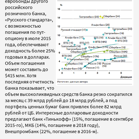
евробонды другого
российского
розничного банка,
«Русского стандарта»,
с возможностью
погашения по пут-
опциону в июле 2015
года, обеспечивают
доходность более 25%
годовых в долларах.
Объем погашения
может составить до
$415 млн. Хотя
последняя отчетность
банка показывает, что
объем высоколиквидных средств банка резко сократился
за месяц с 39 млрд рублей до 18 млрд рублей, а под
портфель ценных бумаг банк привлек более 82 млрд
рублей от ЦБ. Интересные долларовые доходности
предлагают банк «Тинькофф» (15%, погашение в сентябре
2015-го), МКБ (14%, погашение в 2018 году),
Внешпромбанк (22%, погашение в 2016-м).