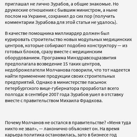
приглашал не лично Зурабов, а общие знакомые. Но
дружеские отношения с бывшим министром, а ныне
послом на Украине, сохранил до сих пор (получить
комментарии Зурабова для этой статьи не удалось).
В качестве помощника миллиардер должен был
курировать строительство новых модульных медицинских
центров, которые собирают подобно конструктору — из
готовых блоков, сразу вместе с медицинским
оборудованием. Программа Минздравсоцразвития
предполагала возведение 15 таких центров,
недоброжелатели Молчанова говорили, что тот надеется
найти применение продукции своих строительных
предприятий. Однако в министерстве пасынок
петербургского вице-губернатора проработал всего
полгода: в сентябре 2007 года Зурабов ушел в отставку
вместе с правительством Михаила Фрадкова.
Почему Молчанов не остался в правительстве? «Меня туда
никто не звал», — лаконично объясняет он. На время
карьера политика остановилась, зато в бизнесе год