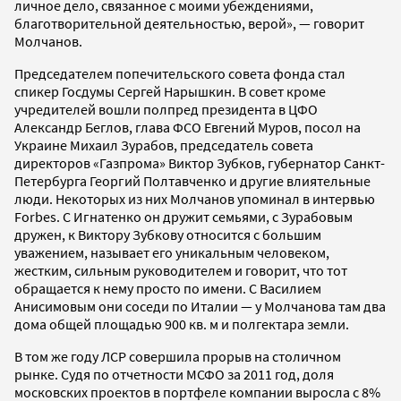
личное дело, связанное с моими убеждениями,
благотворительной деятельностью, верой», — говорит
Молчанов.
Председателем попечительского совета фонда стал
спикер Госдумы Сергей Нарышкин. В совет кроме
учредителей вошли полпред президента в ЦФО
Александр Беглов, глава ФСО Евгений Муров, посол на
Украине Михаил Зурабов, председатель совета
директоров «Газпрома» Виктор Зубков, губернатор Санкт-
Петербурга Георгий Полтавченко и другие влиятельные
люди. Некоторых из них Молчанов упоминал в интервью
Forbes. С Игнатенко он дружит семьями, с Зурабовым
дружен, к Виктору Зубкову относится с большим
уважением, называет его уникальным человеком,
жестким, сильным руководителем и говорит, что тот
обращается к нему просто по имени. С Василием
Анисимовым они соседи по Италии — у Молчанова там два
дома общей площадью 900 кв. м и полгектара земли.
В том же году ЛСР совершила прорыв на столичном
рынке. Судя по отчетности МСФО за 2011 год, доля
московских проектов в портфеле компании выросла с 8%