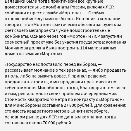
Балашихи были тогда практически все крупные
домостроительные комбинаты России, включая ЛСР, —
сообщили в пресс-службе «Мортона». — Особых
отношений между нами не было». Источник в компании
говорит, что «Мортон» фактически обязали загрузить за
счет своего мегапроекта чужие домостроительные
комбинаты. Однако через год «Мортон» и ЛСР запустили
совместный проект уже без участия государства: компания
Молчанова должна была построить 114 малоэтажных
домов на землях «Мортона».
«Государство нас поставило перед выбором, —
рассказывает Молчанов о тех временах, — либо продавать
в ноль, либо не выжить вовсе. Я принял решение
продолжать строить, и мы продавали практически по
себестоимости. Минобороны тогда, благодаря в том числе
и нам, решило много своих проблем с очередниками».
Стоимость квадратного метра по контракту с «Мортоном»
для Минобороны составила 27 800 рублей. Для сравнения:
стоимость квадратного метра в Санкт-Петербурге,
основном рынке для ЛСР, по данным компании, тогда
составляла около 70 000 рублей.