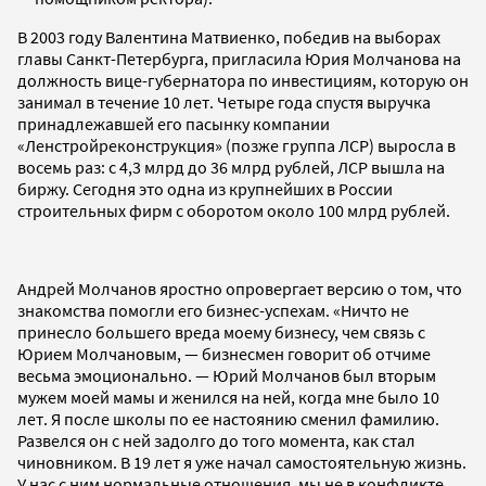
В 2003 году Валентина Матвиенко, победив на выборах
главы Санкт-Петербурга, пригласила Юрия Молчанова на
должность вице-губернатора по инвестициям, которую он
занимал в течение 10 лет. Четыре года спустя выручка
принадлежавшей его пасынку компании
«Ленстройреконструкция» (позже группа ЛСР) выросла в
восемь раз: с 4,3 млрд до 36 млрд рублей, ЛСР вышла на
биржу. Сегодня это одна из крупнейших в России
строительных фирм с оборотом около 100 млрд рублей.
Андрей Молчанов яростно опровергает версию о том, что
знакомства помогли его бизнес-успехам. «Ничто не
принесло большего вреда моему бизнесу, чем связь с
Юрием Молчановым, — бизнесмен говорит об отчиме
весьма эмоционально. — Юрий Молчанов был вторым
мужем моей мамы и женился на ней, когда мне было 10
лет. Я после школы по ее настоянию сменил фамилию.
Развелся он с ней задолго до того момента, как стал
чиновником. В 19 лет я уже начал самостоятельную жизнь.
У нас с ним нормальные отношения, мы не в конфликте,