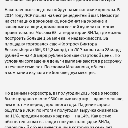
Накопленные средства пойдут на московские проекты. В
2014 году ЛСР пошла на беспрецедентный шаг. Несмотря
на стагнацию в экономике, конфликт на Украине и
западные санкции, компания весной купила на торгах
правительства Москвы 65 га территории ЗИЛа, где можно
построить больше 1,56 млн кв. м недвижимости. За
площадку торговался еще «Кортрос» Виктора
Вексельберга (№4, $14,2 млрд), но ЛСР заплатила 28 млрд
рублей — на 4,6 млрд рублей больше стартовой цены. По
условиям соглашения деньги выплачиваются в рассрочку
в течение семи лет. По словам Молчанова, объект
в компании изучали не больше двух месяцев.
По данным Росреестра, в I полугодии 2015 года в Москве
было продано около 9500 новых квартир — вдвое меньше,
чем в тот же период прошлого года. Падение спроса
ощутила и ЛСР: по итогам полугодия выручка снизилась
на 11%, продажи новых квартир — на 14%. Как в этих
обстоятельствах выглядит покупка площадки ЗИЛа,
совокупный объем инвестиций в которую за семь лет