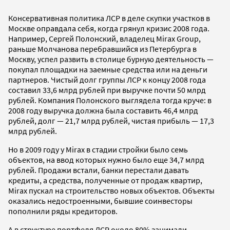
Консервативная политика ЛСР в деле скупки участков в
Москве оправдала себя, когда грянул кризис 2008 года.
Например, Сергей Полонский, владелец Mirax Group,
раньше Молчанова перебравшийся из Петербурга в
Москву, успел развить в столице бурную деятельность —
покупал площадки на заемные средства или на деньги
партнеров. Чистый долг группы ЛСР к концу 2008 года
составил 33,6 млрд рублей при выручке почти 50 млрд
рублей. Компания Полонского выглядела тогда круче: в
2008 году выручка должна была составить 46,4 млрд
рублей, долг — 21,7 млрд рублей, чистая прибыль — 17,3
млрд рублей.
Но в 2009 году у Mirax в стадии стройки было семь
объектов, на ввод которых нужно было еще 34,7 млрд
рублей. Продажи встали, банки перестали давать
кредиты, а средства, полученные от продаж квартир,
Mirax пускал на строительство новых объектов. Объекты
оказались недостроенными, бывшие соинвесторы
пополнили ряды кредиторов.
А в структуре портфеля ЛСР около 80% занимали