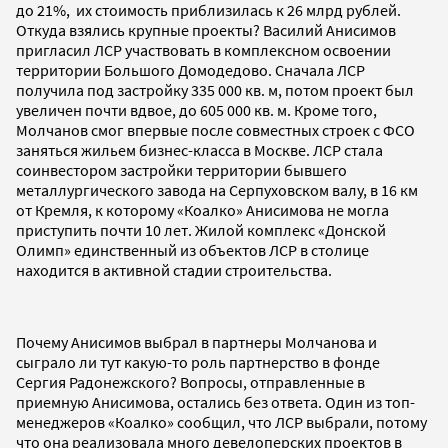
до 21%, их стоимость приблизилась к 26 млрд рублей.
Откуда взялись крупные проекты? Василий Анисимов
пригласил ЛСР участвовать в комплексном освоении
территории Большого Домодедово. Сначала ЛСР
получила под застройку 335 000 кв. м, потом проект был
увеличен почти вдвое, до 605 000 кв. м. Кроме того,
Молчанов смог впервые после совместных строек с ФСО
заняться жильем бизнес-класса в Москве. ЛСР стала
соинвестором застройки территории бывшего
металлургического завода на Серпуховском валу, в 16 км
от Кремля, к которому «Коалко» Анисимова не могла
приступить почти 10 лет. Жилой комплекс «Донской
Олимп» единственный из объектов ЛСР в столице
находится в активной стадии строительства.
Почему Анисимов выбрал в партнеры Молчанова и
сыграло ли тут какую-то роль партнерство в фонде
Сергия Радонежского? Вопросы, отправленные в
приемную Анисимова, остались без ответа. Один из топ-
менеджеров «Коалко» сообщил, что ЛСР выбрали, потому
что она реализовала много девелоперских проектов в