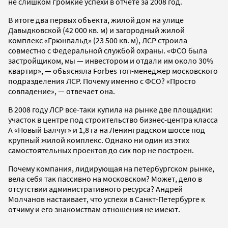
не слишком громкие успехи в отчете за 2008 год.
В итоге два первых объекта, жилой дом на улице
Давыдковской (42 000 кв. м) и загородный жилой
комплекс «Грюнвальд» (23 500 кв. м), ЛСР строила
совместно с Федеральной службой охраны. «ФСО была
застройщиком, мы — инвестором и отдали им около 30%
квартир», — объясняла Forbes топ-менеджер московского
подразделения ЛСР. Почему именно с ФСО? «Просто
совпадение», — отвечает она.
В 2008 году ЛСР все-таки купила на рынке две площадки:
участок в центре под строительство бизнес-центра класса
А «Новый Балчуг» и 1,8 га на Ленинградском шоссе под
крупный жилой комплекс. Однако ни один из этих
самостоятельных проектов до сих пор не построен.
Почему компания, лидирующая на петербургском рынке,
вела себя так пассивно на московском? Может, дело в
отсутствии административного ресурса? Андрей
Молчанов настаивает, что успехи в Санкт-Петербурге к
отчиму и его знакомствам отношения не имеют.