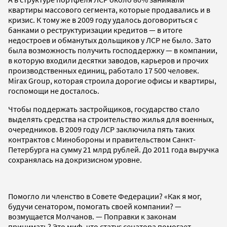
квартиры массового сегмента, которые продавались и в
кризис. К тому же в 2009 году удалось договориться с
банками о реструктуризации кредитов — в итоге
недостроев и обманутых дольщиков у ЛСР не было. Зато
была возможность получить господдержку — в компании,
в которую входили десятки заводов, карьеров и прочих
производственных единиц, работало 17 500 человек.
Mirax Group, которая строила дорогие офисы и квартиры,
госпомощи не досталось.
Чтобы поддержать застройщиков, государство стало
выделять средства на строительство жилья для военных,
очередников. В 2009 году ЛСР заключила пять таких
контрактов с Минобороны и правительством Санкт-
Петербурга на сумму 21 млрд рублей. До 2011 года выручка
сохранялась на докризисном уровне.
Помогло ли членство в Совете Федерации? «Как я мог,
будучи сенатором, помогать своей компании? —
возмущается Молчанов. — Поправки к законам
принимать? Это миф, что статус сенатора помогает