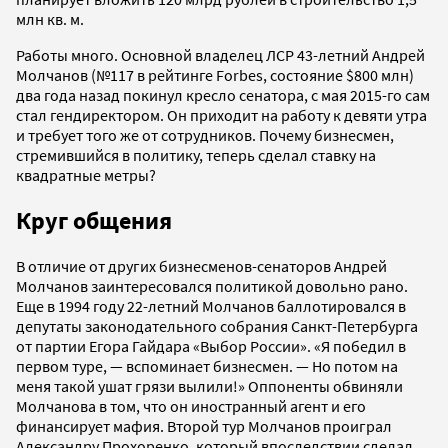
млн кв. м.
Работы много. Основной владелец ЛСР 43-летний Андрей
Молчанов (№117 в рейтинге Forbes, состояние $800 млн)
два года назад покинул кресло сенатора, с мая 2015-го сам
стал гендиректором. Он приходит на работу к девяти утра
и требует того же от сотрудников. Почему бизнесмен,
стремившийся в политику, теперь сделал ставку на
квадратные метры?
Круг общения
В отличие от других бизнесменов-сенаторов Андрей
Молчанов заинтересовался политикой довольно рано.
Еще в 1994 году 22-летний Молчанов баллотировался в
депутаты законодательного собрания Санкт-Петербурга
от партии Егора Гайдара «Выбор России». «Я победил в
первом туре, — вспоминает бизнесмен. — Но потом на
меня такой ушат грязи вылили!» Оппоненты обвиняли
Молчанова в том, что он иностранный агент и его
финансирует мафия. Второй тур Молчанов проиграл
Александру Прохоренко, который впоследствии сделал