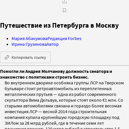
Путешествие из Петербурга в Москву
Мария Абакумова
Редакция Forbes
Ирина Грузинова
Автор
Копировать ссылку
Помогли ли Андрея Молчанову должность сенатора и
знакомство с политиками строить бизнес.
Во внутреннем дворике особняка группы ЛСР на Тверском
бульваре стоит ретроавтомобиль из переплетенных
металлических прутьев — одна из работ современного
скульптора Вима Дельвуа, которые стоят около €1 млн. Со
старыми автомобилями связана и гораздо более весомая
инвестиция ЛСР — весной 2014 года строительная
компания купила крупнейшую городскую площадку под
ЗИЛом за 28 млрд рублей, где в течение семи лет
планирует вложить 120 млрд рублей в строительство 1,5