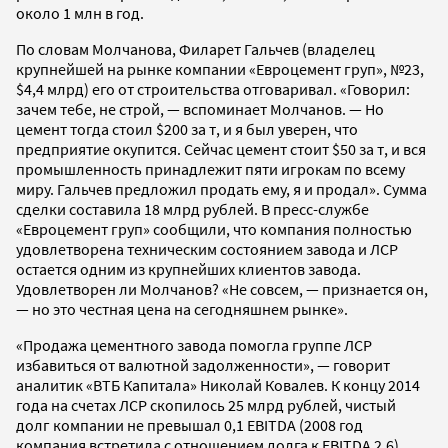
около 1 млн в год.
По словам Молчанова, Филарет Гальчев (владелец
крупнейшей на рынке компании «Евроцемент груп», №23,
$4,4 млрд) его от строительства отговаривал. «Говорил:
зачем тебе, не строй, — вспоминает Молчанов. — Но
цемент тогда стоил $200 за т, и я был уверен, что
предприятие окупится. Сейчас цемент стоит $50 за т, и вся
промышленность принадлежит пяти игрокам по всему
миру. Гальчев предложил продать ему, я и продал». Сумма
сделки составила 18 млрд рублей. В пресс-службе
«Евроцемент груп» сообщили, что компания полностью
удовлетворена техническим состоянием завода и ЛСР
остается одним из крупнейших клиентов завода.
Удовлетворен ли Молчанов? «Не совсем, — признается он,
— но это честная цена на сегодняшнем рынке».
«Продажа цементного завода помогла группе ЛСР
избавиться от валютной задолженности», — говорит
аналитик «ВТБ Капитала» Николай Ковалев. К концу 2014
года на счетах ЛСР скопилось 25 млрд рублей, чистый
долг компании не превышал 0,1 EBITDA (2008 год
компания встретила с отношением долга к EBITDA 2,6).