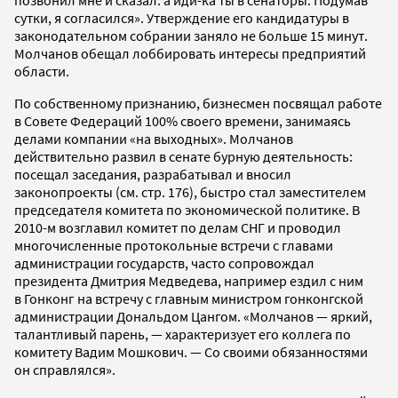
позвонил мне и сказал: а иди-ка ты в сенаторы. Подумав
сутки, я согласился». Утверждение его кандидатуры в
законодательном собрании заняло не больше 15 минут.
Молчанов обещал лоббировать интересы предприятий
области.
По собственному признанию, бизнесмен посвящал работе
в Совете Федераций 100% своего времени, занимаясь
делами компании «на выходных». Молчанов
действительно развил в сенате бурную деятельность:
посещал заседания, разрабатывал и вносил
законопроекты (см. стр. 176), быстро стал заместителем
председателя комитета по экономической политике. В
2010-м возглавил комитет по делам СНГ и проводил
многочисленные протокольные встречи с главами
администрации государств, часто сопровождал
президента Дмитрия Медведева, например ездил с ним
в Гонконг на встречу с главным министром гонконгской
администрации Дональдом Цангом. «Молчанов — яркий,
талантливый парень, — характеризует его коллега по
комитету Вадим Мошкович. — Со своими обязанностями
он справлялся».