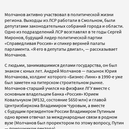
Молчанов активно участвовал в политической жизни
региона. Выходцы из ЛСР работали в Смольном, были
депутатами законодательных собраний города и области.
Одно из подразделений ЛСР возглавлял в те годы Сергей
Миронов, будущий лидер политической партии
«Справедливая Россия» и спикер верхней палаты
парламента. «Я его в депутаты двигал», — рассказывает
Молчанов.
С людьми, занимавшимися делами государства, он был
знаком с юных лет. Андрей Молчанов — пасынок Юрия
Молчанова, холдинг которого «Бизнес-Линк» в 1990-е уже
был заметен на питерском строительном рынке.
Молчанов-старший учился на физфаке ЛГУ вместе с
основным владельцем банка «Россия» Юрием
Ковальчуком (№132, состояние $650 млн) и главой
Центризбиркома Владимиром Чуровым, а вместе
с будущим президентом России Владимиром Путиным
одно время отвечал за международные связи в родном
вузе (Молчанов был проректором по этому вопросу, Путин
— помощником ректора).