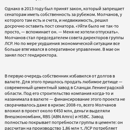
Однако в 2013 году был принят закон, который запрещает
сенаторам иметь собственность за рубежом. Молчанов, у
которого там есть и счета, и недвижимость, решил
досрочно оставить пост сенатора. «Уйти было не так-то
просто, — вспоминает он. — Меня не хотели отпускать».
Молчанов стал председателем совета директоров группы
ЛСР. Но по мере ухудшения экономической ситуации все
больше втягивался в оперативное управление. В мае он
занял пост гендиректора.
В первую очередь собственник избавился от долгов в
валюте. Для этого пришлось продать любимое детище —
современный цементный завод в Сланцах Ленинградской
области. Под его строительство компания когда-то и
назанимала в валюте — финансирование этого проекта не
сворачивалось даже в кризис 2008-го, всего Молчанов
вложил в проект около €450 млн, деньги выделяли
Внешэкономбанк, RBS (ABN Amro) и HSBC. Завод
полностью покрывает потребности группы в цементе: он
рассчитан на производство 1,86 млн т, ЛСР потребляет