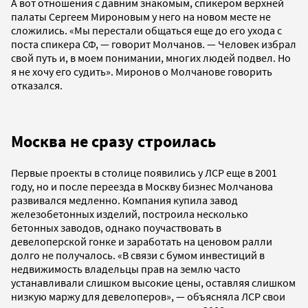
А вот отношения с давним знакомым, спикером верхней
палаты Сергеем Мироновым у него на новом месте не
сложились. «Мы перестали общаться еще до его ухода с
поста спикера СФ, — говорит Молчанов. — Человек избрал
свой путь и, в моем понимании, многих людей подвел. Но
я не хочу его судить». Миронов о Молчанове говорить
отказался.
Москва не сразу строилась
Первые проекты в столице появились у ЛСР еще в 2001
году, но и после переезда в Москву бизнес Молчанова
развивался медленно. Компания купила завод
железобетонных изделий, построила несколько
бетонных заводов, однако поучаствовать в
девелоперской гонке и заработать на ценовом ралли
долго не получалось. «В связи с бумом инвестиций в
недвижимость владельцы прав на землю часто
устанавливали слишком высокие цены, оставляя слишком
низкую маржу для девелоперов», — объясняла ЛСР свои