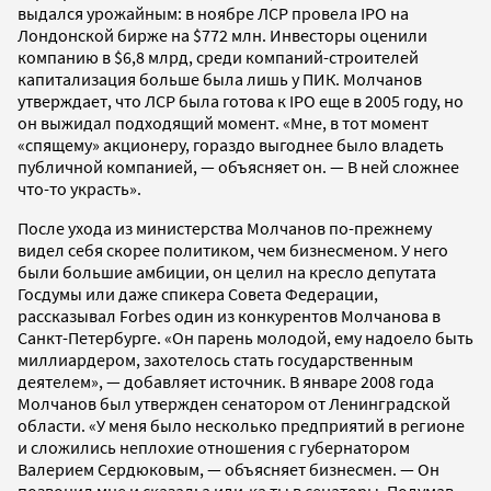
выдался урожайным: в ноябре ЛСР провела IPO на
Лондонской бирже на $772 млн. Инвесторы оценили
компанию в $6,8 млрд, среди компаний-строителей
капитализация больше была лишь у ПИК. Молчанов
утверждает, что ЛСР была готова к IPO еще в 2005 году, но
он выжидал подходящий момент. «Мне, в тот момент
«спящему» акционеру, гораздо выгоднее было владеть
публичной компанией, — объясняет он. — В ней сложнее
что-то украсть».
После ухода из министерства Молчанов по-прежнему
видел себя скорее политиком, чем бизнесменом. У него
были большие амбиции, он целил на кресло депутата
Госдумы или даже спикера Совета Федерации,
рассказывал Forbes один из конкурентов Молчанова в
Санкт-Петербурге. «Он парень молодой, ему надоело быть
миллиардером, захотелось стать государственным
деятелем», — добавляет источник. В январе 2008 года
Молчанов был утвержден сенатором от Ленинградской
области. «У меня было несколько предприятий в регионе
и сложились неплохие отношения с губернатором
Валерием Сердюковым, — объясняет бизнесмен. — Он