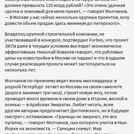
должен превысить 120 млрд рублей? «Это очень удачная
сделка и знаковый для меня проект, — говорит Молчанов.
— В Москве у нас сейчас несколько крупных проектов, хочу
довести объем продаж здесь минимум до питерского».
Владелец крупной строительной компании, не
участвовавшей в конкурсе, подтвердил Forbes, что проект
ЗИЛа даже в текущих условиях выглядит экономически
эффективным. Николай Ковалев говорит, что рублевые
цены на новостройки в Москве не падают и что в худшем
случае реализация проекта может застопориться на
несколько лет.
Молчанов по-прежнему ведет жизнь миллиардера: в
родной Петербург летает из Москвы на своем самолете
(дорога занимает три часа), строит новую яхту, летом
проводит много времени в своем доме в Италии, весной и
осенью — в Арабских Эмиратах. Любит читать, всем
другим авторам предпочитает Достоевского, но в будущее
смотрит с оптимизмом. «Границы не закроют, это все
пугалки, — говорит Молчанов, сын которого учится в Нью-
Йорке на экономиста. — Санкции снимут. Мир