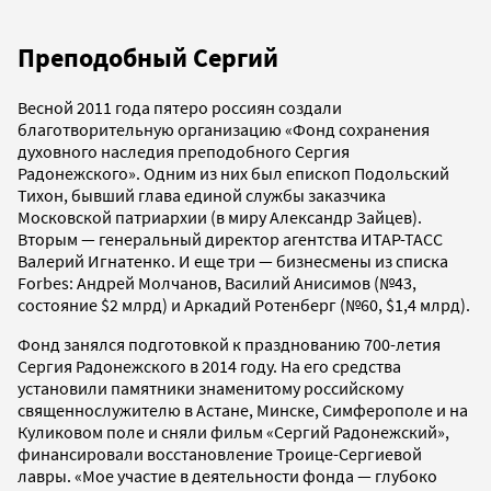
Преподобный Сергий
Весной 2011 года пятеро россиян создали
благотворительную организацию «Фонд сохранения
духовного наследия преподобного Сергия
Радонежского». Одним из них был епископ Подольский
Тихон, бывший глава единой службы заказчика
Московской патриархии (в миру Александр Зайцев).
Вторым — генеральный директор агентства ИТАР-ТАСС
Валерий Игнатенко. И еще три — бизнесмены из списка
Forbes: Андрей Молчанов, Василий Анисимов (№43,
состояние $2 млрд) и Аркадий Ротенберг (№60, $1,4 млрд).
Фонд занялся подготовкой к празднованию 700-летия
Сергия Радонежского в 2014 году. На его средства
установили памятники знаменитому российскому
священнослужителю в Астане, Минске, Симферополе и на
Куликовом поле и сняли фильм «Сергий Радонежский»,
финансировали восстановление Троице-Сергиевой
лавры. «Мое участие в деятельности фонда — глубоко