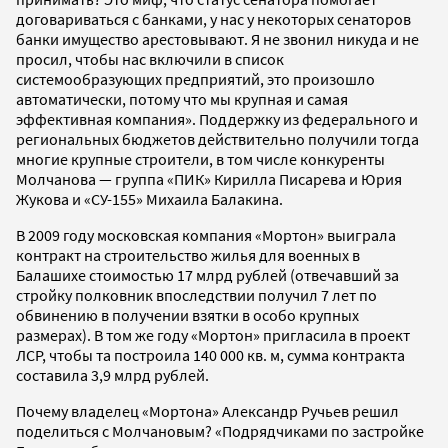
договариваться с банками, у нас у некоторых сенаторов
банки имущество арестовывают. Я не звонил никуда и не
просил, чтобы нас включили в список
системообразующих предприятий, это произошло
автоматически, потому что мы крупная и самая
эффективная компания». Поддержку из федерального и
региональных бюджетов действительно получили тогда
многие крупные строители, в том числе конкуренты
Молчанова — группа «ПИК» Кирилла Писарева и Юрия
Жукова и «СУ-155» Михаила Балакина.
В 2009 году московская компания «Мортон» выиграла
контракт на строительство жилья для военных в
Балашихе стоимостью 17 млрд рублей (отвечавший за
стройку полковник впоследствии получил 7 лет по
обвинению в получении взятки в особо крупных
размерах). В том же году «Мортон» пригласила в проект
ЛСР, чтобы та построила 140 000 кв. м, сумма контракта
составила 3,9 млрд рублей.
Почему владелец «Мортона» Александр Ручьев решил
поделиться с Молчановым? «Подрядчиками по застройке