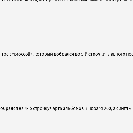
 трек «Broccoli», который добрался до 5-й строчки главного пе
зобрался на 4-ю строчку чарта альбомов Billboard 200, а синг