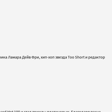
рика Ламара Дейв Фри, хип-хоп звезда Too Short и редактор
oard Hot 100 и стал трижды платиновым. Благодаря песне