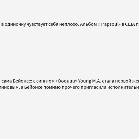
в одиночку чувствует себя неплохо. Альбом «Trapsoul» в США 
т сама Бейонсе: с синглом «Ooouuu» Young M.A. стала первой же
атиновым, а Бейонсе помимо прочего пригласила исполнительн