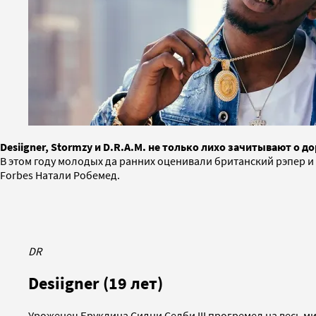
Desiigner, Stormzy и D.R.A.M. не только лихо зачитывают о д
В этом году молодых да ранних оценивали британский рэпер и 
Forbes Натали Робемед.
DR
Desiigner (19 лет)
Уроженец Бруклина Сидни Селби III прогремел на весь ми