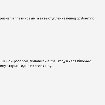
признали платиновым, а за выступление певец срубает по
нщиной-рэпером, попавшей в 2016 году в чарт Billboard
ицу открыть одно из своих шоу.