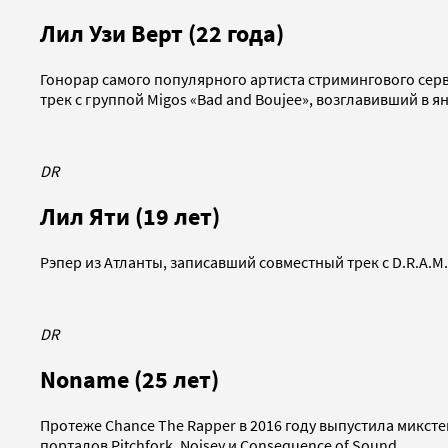
Лил Узи Верт (22 года)
Гонорар самого популярного артиста стримингового серв
трек с группой Migos «Bad and Boujee», возглавивший в янв
DR
Лил Яти (19 лет)
Рэпер из Атланты, записавший совместный трек с D.R.A.M.
DR
Noname (25 лет)
Протеже Chance The Rapper в 2016 году выпустила микст
порталов Pitchfork, Noisey и Consequence of Sound.