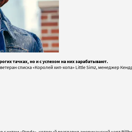
орогих тачках, но и с успехом на них зарабатывают.
ветеран списка «Королей хип-хопа» Little Simz, менеджер Кенд
р с хитом «Panda», который возглавил американский чарт Billb