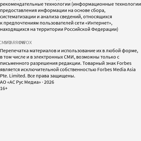
рекомендательные технологии (информационные технологии
предоставления информации на основе сбора,
систематизации и анализа сведений, относящихся
к предпочтениям пользователей сети «Интернет»,
находящихся на территории Российской Федерации)
СМИ2
SPARROW
INFOX
Перепечатка материалов и использование их в любой форме,
в том числе и в электронных СМИ, возможны только с
письменного разрешения редакции. Товарный знак Forbes
является исключительной собственностью Forbes Media Asia
Pte. Limited. Все права защищены.
AO «АС Рус Медиа»
·
2026
16+