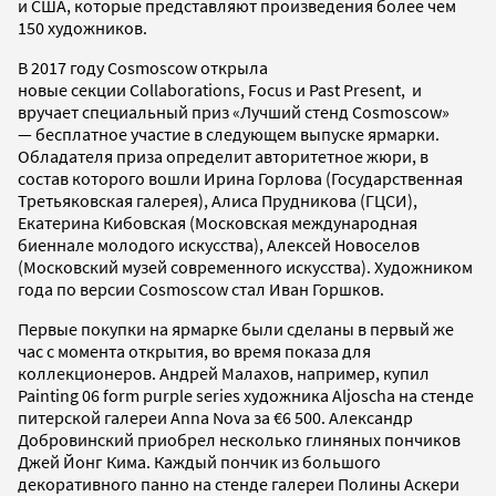
и США, которые представляют произведения более чем
150 художников.
В 2017 году Cosmoscow открыла
новые секции Collaborations, Focus и Past Present, и
вручает специальный приз «Лучший стенд Cosmoscow»
— бесплатное участие в следующем выпуске ярмарки.
Обладателя приза определит авторитетное жюри, в
состав которого вошли Ирина Горлова (Государственная
Третьяковская галерея), Алиса Прудникова (ГЦСИ),
Екатерина Кибовская (Московская международная
биеннале молодого искусства), Алексей Новоселов
(Московский музей современного искусства). Художником
года по версии Cosmoscow стал Иван Горшков.
Первые покупки на ярмарке были сделаны в первый же
час с момента открытия, во время показа для
коллекционеров. Андрей Малахов, например, купил
Painting 06 form purple series художника Aljoscha на стенде
питерской галереи Anna Nova за €6 500. Александр
Добровинский приобрел несколько глиняных пончиков
Джей Йонг Кима. Каждый пончик из большого
декоративного панно на стенде галереи Полины Аскери