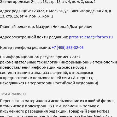
Звенигородская 2-я, д. 13, стр. 15, эт. 4, пом. X, ком. 1
Адрес редакции: 123022, г. Москва, ул. Звенигородская 2-я, д.
13, стр. 15, эт. 4, пом. X, ком. 1
Главный редактор: Мазурин Николай Дмитриевич
Адрес электронной почты редакции:
press-release@forbes.ru
Номер телефона редакции:
+7 (495) 565-32-06
На информационном ресурсе применяются
рекомендательные технологии (информационные технологии
предоставления информации на основе сбора,
систематизации и анализа сведений, относящихся
к предпочтениям пользователей сети «Интернет»,
находящихся на территории Российской Федерации)
СМИ2
SPARROW
INFOX
Перепечатка материалов и использование их в любой форме,
в том числе и в электронных СМИ, возможны только с
письменного разрешения редакции. Товарный знак Forbes
является исключительной собственностью Forbes Media Asia