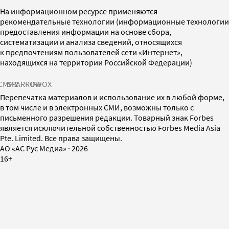
На информационном ресурсе применяются
рекомендательные технологии (информационные технологии
предоставления информации на основе сбора,
систематизации и анализа сведений, относящихся
к предпочтениям пользователей сети «Интернет»,
находящихся на территории Российской Федерации)
СМИ2
SPARROW
INFOX
Перепечатка материалов и использование их в любой форме,
в том числе и в электронных СМИ, возможны только с
письменного разрешения редакции. Товарный знак Forbes
является исключительной собственностью Forbes Media Asia
Pte. Limited. Все права защищены.
AO «АС Рус Медиа»
·
2026
16+