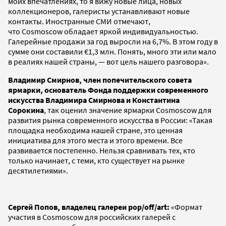
моих впечатлениях, то я вижу новые лица, новых
коллекционеров, галеристы устанавливают новые
контакты. Иностранные СМИ отмечают,
что Cosmoscow обладает яркой индивидуальностью.
Галерейные продажи за год выросли на 6,7%. В этом году в
сумме они составили €1,3 млн. Понять, много эти или мало
в реалиях нашей страны, — вот цель нашего разговора».
Владимир Смирнов, член попечительского совета
ярмарки, основатель Фонда поддержки современного
искусства Владимира Смирнова и Константина
Сорокина
, так оценил значение ярмарки Cosmoscow для
развития рынка современного искусства в России: «Такая
площадка необходима нашей стране, это ценная
инициатива для этого места и этого времени. Все
развивается постепенно. Нельзя сравнивать тех, кто
только начинает, с теми, кто существует на рынке
десятилетиями».
Сергей Попов, владелец галереи pop/off/art:
«Формат
участия в Cosmoscow для российских галерей с