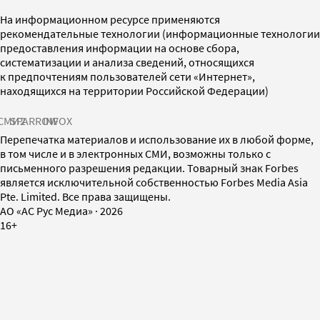
На информационном ресурсе применяются
рекомендательные технологии (информационные технологии
предоставления информации на основе сбора,
систематизации и анализа сведений, относящихся
к предпочтениям пользователей сети «Интернет»,
находящихся на территории Российской Федерации)
СМИ2
SPARROW
INFOX
Перепечатка материалов и использование их в любой форме,
в том числе и в электронных СМИ, возможны только с
письменного разрешения редакции. Товарный знак Forbes
является исключительной собственностью Forbes Media Asia
Pte. Limited. Все права защищены.
AO «АС Рус Медиа»
·
2026
16+