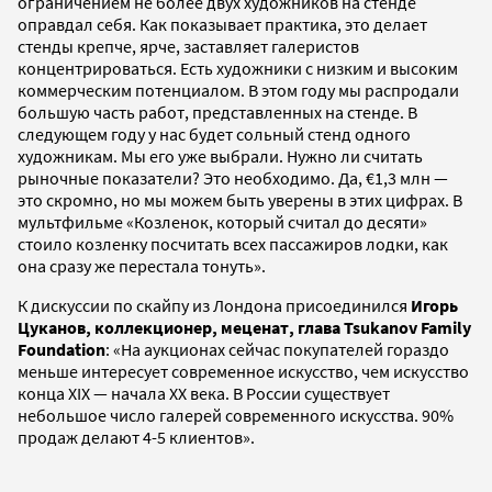
ограничением не более двух художников на стенде
оправдал себя. Как показывает практика, это делает
стенды крепче, ярче, заставляет галеристов
концентрироваться. Есть художники с низким и высоким
коммерческим потенциалом. В этом году мы распродали
большую часть работ, представленных на стенде. В
следующем году у нас будет сольный стенд одного
художникам. Мы его уже выбрали. Нужно ли считать
рыночные показатели? Это необходимо. Да, €1,3 млн —
это скромно, но мы можем быть уверены в этих цифрах. В
мультфильме «Козленок, который считал до десяти»
стоило козленку посчитать всех пассажиров лодки, как
она сразу же перестала тонуть».
К дискуссии по cкайпу из Лондона присоединился
Игорь
Цуканов, коллекционер, меценат, глава Tsukanov Family
Foundation
: «На аукционах сейчас покупателей гораздо
меньше интересует современное искусство, чем искусство
конца XIX — начала XX века. В России существует
небольшое число галерей современного искусства. 90%
продаж делают 4-5 клиентов».