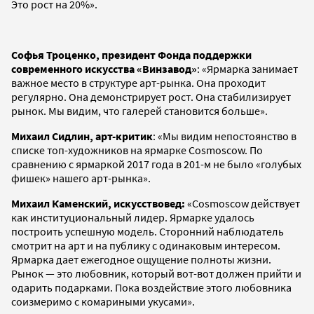
Это рост на 20%».
Софья Троценко, президент Фонда поддержки
современного искусства «Винзавод»
: «Ярмарка занимает
важное место в структуре арт-рынка. Она проходит
регулярно. Она демонстрирует рост. Она стабилизирует
рынок. Мы видим, что галерей становится больше».
Михаил Сидлин, арт-критик
: «Мы видим непостоянство в
списке топ-художников на ярмарке Cosmoscow. По
сравнению с ярмаркой 2017 года в 201-м не было «голубых
фишек» нашего арт-рынка».
Михаил Каменский, искусствовед:
«Cosmoscow действует
как институциональный лидер. Ярмарке удалось
построить успешную модель. Сторонний наблюдатель
смотрит на арт и на публику с одинаковым интересом.
Ярмарка дает ежегодное ощущение полноты жизни.
Рынок — это любовник, который вот-вот должен прийти и
одарить подарками. Пока воздействие этого любовника
соизмеримо с комариными укусами».