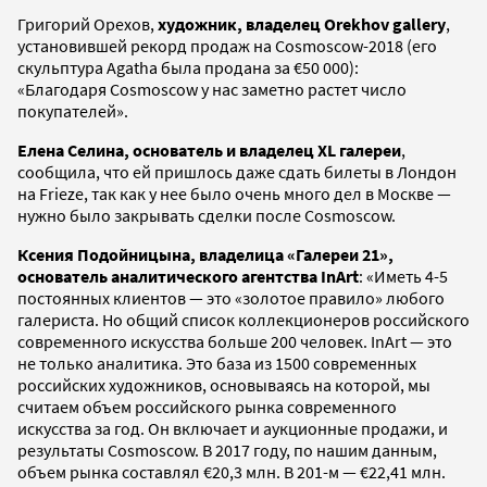
Григорий Орехов,
художник, владелец Orekhov gallery
,
установившей рекорд продаж на Cosmoscow-2018 (его
скульптура Agatha была продана за €50 000):
«Благодаря Cosmoscow у нас заметно растет число
покупателей».
Елена Селина, основатель и владелец XL галереи
,
сообщила, что ей пришлось даже сдать билеты в Лондон
на Frieze, так как у нее было очень много дел в Москве —
нужно было закрывать сделки после Cosmoscow.
Ксения Подойницына, владелица «Галереи 21»,
основатель аналитического агентства InArt
: «Иметь 4-5
постоянных клиентов — это «золотое правило» любого
галериста. Но общий список коллекционеров российского
современного искусства больше 200 человек. InArt — это
не только аналитика. Это база из 1500 современных
российских художников, основываясь на которой, мы
считаем объем российского рынка современного
искусства за год. Он включает и аукционные продажи, и
результаты Cosmoscow. В 2017 году, по нашим данным,
объем рынка составлял €20,3 млн. В 201-м — €22,41 млн.