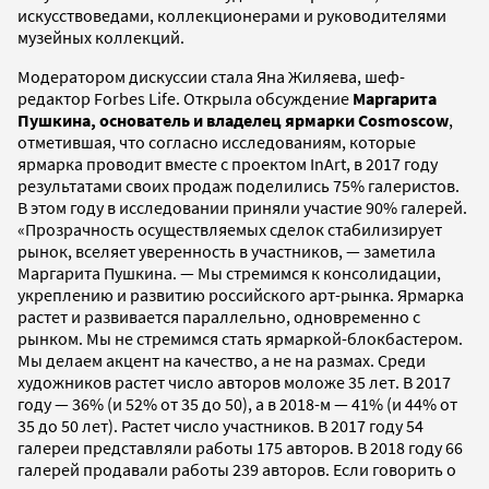
искусствоведами, коллекционерами и руководителями
музейных коллекций.
Модератором дискуссии стала Яна Жиляева, шеф-
редактор Forbes Life. Открыла обсуждение
Маргарита
Пушкина, основатель и владелец ярмарки Cosmoscow
,
отметившая, что согласно исследованиям, которые
ярмарка проводит вместе с проектом InArt, в 2017 году
результатами своих продаж поделились 75% галеристов.
В этом году в исследовании приняли участие 90% галерей.
«Прозрачность осуществляемых сделок стабилизирует
рынок, вселяет уверенность в участников, — заметила
Маргарита Пушкина. — Мы стремимся к консолидации,
укреплению и развитию российского арт-рынка. Ярмарка
растет и развивается параллельно, одновременно с
рынком. Мы не стремимся стать ярмаркой-блокбастером.
Мы делаем акцент на качество, а не на размах. Среди
художников растет число авторов моложе 35 лет. В 2017
году — 36% (и 52% от 35 до 50), а в 2018-м — 41% (и 44% от
35 до 50 лет). Растет число участников. В 2017 году 54
галереи представляли работы 175 авторов. В 2018 году 66
галерей продавали работы 239 авторов. Если говорить о