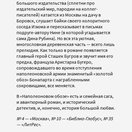
большого издательства (сплетни про
издательский мир, пародии на коллег-
писателей) катается из Москвы на дачу в
Боровск, слушает байки своего колоритного
соседа Изюма и пересказывает в письмах
подруге-автору Нине (в которой угадывается
сама Дина Рубина). Но вся эта уютная,
многословная деревенская часть — всего лишь
прелюдия. Как только в романе появляется
главный герой Сташек Бугров и звучит имя его
предка, француза Аристарха Бугеро,
сопровождавшего во время отступления
наполеоновской армии знаменитый «золотой
обоз» Бонапарта с награбленными
сокровищами, все меняется.
В «Наполеоновом обозе» есть и семейная сага,
и авантюрный роман, и исторический
детектив, и, конечно, история большой любви.
№ 4 — «Москва», № 10 — «Библио-Глобус», № 35
— «ЛитРес».