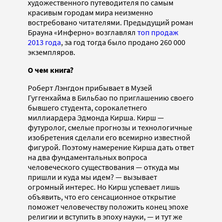
художественного путеводителя по самым
красивым городам мира неизменно
востребовано читателями. Предыдущий роман
Брауна «Инферно» возглавлял
топ продаж
2013 года
, за год тогда было продано 260 000
экземпляров.
О чем книга?
Роберт Лэнгдон прибывает в Музей
Гуггенхайма в Бильбао по приглашению своего
бывшего студента, сорокалетнего
миллиардера Эдмонда Кирша. Кирш —
футуролог, смелые прогнозы и технологичные
изобретения сделали его всемирно известной
фигурой. Поэтому намерение Кирша дать ответ
на два фундаментальных вопроса
человеческого существования — откуда мы
пришли и куда мы идем? — вызывает
огромный интерес. Но Кирш успевает лишь
объявить, что его сенсационное открытие
поможет человечеству положить конец эпохе
религии и вступить в эпоху науки, — и тут же