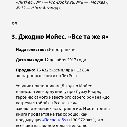
«ЛитРес», № 7 — Pro-Books.ru, № 8 — «Москва»,
№ 12 — «Читай-город».
DR
3. Джоджо Мойес. «Все та же я»
Издательство:
«Иностранка»
Дата выхода:
12 декабря 2017 года
Продано:
76 432 экземпляра + 13 854
электронные книги в «ЛитРес»
Уступив поклонникам, Джоджо Мойес
написала еще одну книгу про Луизу Кларк,
героиню самого известного своего романа «До
встречи с тобой». «Все та же я» —
заключительная часть трилогии. И хотя третья
книга продается не так хорошо, как
предыдущая
«После тебя»
(130 572 экз.), это
все-таки наглядное доказательство