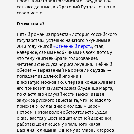
проекта «История Российского государства»
есть все данные, и «Ореховый Будда» точно на
своем месте.
О чем книга?
Пятый роман из проекта «История Российского
государства», успешно начатого Акуниным в
2013 году книгой
«Огненный перст»
, стал,
наверное, самым необычным из всех, потому
что тему книги выбрали голосованием
читатели фейсбука Бориса Акунина. Шейный
оберег — вырезанный на орехе лик Будды —
попадает из далекой Японии в
диковатую Московию. Сперва в конце XVII века
его привозит из Амстердама блудница Марта,
по счастливой случайности выскочившая
замуж за русского адьютанта, что ненадолго
приехал в Голландию с молодым царем
Петром. Потом волей обстоятельств Будда
оказывается у шестнадцатилетней девчонки,
работающей писцом у опального князя
Василия Голицына. Одному из главных героев