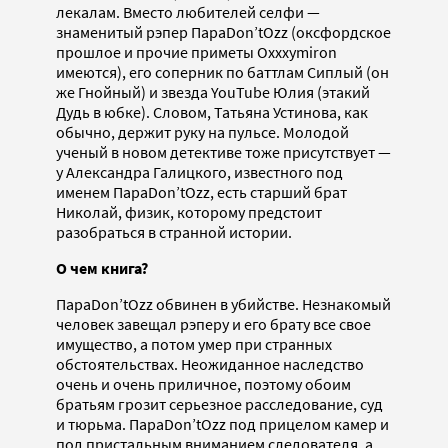
лекалам. Вместо любителей селфи —
знаменитый рэпер ПараDon’tOzz (оксфордское
прошлое и прочие приметы Oxxxymiron
имеются), его соперник по баттлам Сиплый (он
же Гнойный) и звезда YouTube Юлия (этакий
Дудь в юбке). Словом, Татьяна Устинова, как
обычно, держит руку на пульсе. Молодой
ученый в новом детективе тоже присутствует —
у Александра Галицкого, известного под
именем ПараDon’tOzz, есть старший брат
Николай, физик, которому предстоит
разобраться в странной истории.
О чем книга?
ПараDon’tOzz обвинен в убийстве. Незнакомый
человек завещал рэперу и его брату все свое
имущество, а потом умер при странных
обстоятельствах. Неожиданное наследство
очень и очень приличное, поэтому обоим
братьям грозит серьезное расследование, суд
и тюрьма. ПараDon’tOzz под прицелом камер и
под пристальным вниманием следователя, а