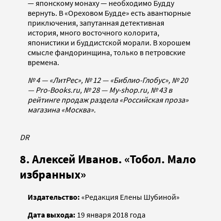
— японскому монаху — необходимо Будду
вернуть. В «Ореховом Будде» есть авантюрные
приключения, запутанная детективная
история, много восточного колорита,
японистики и буддистской морали. В хорошем
смысле фандоринщина, только в петровские
времена.
№ 4 — «ЛитРес», № 12 — «Библио-Глобус», № 20
— Pro-Books.ru, № 28 — My-shop.ru, № 43 в
рейтинге продаж раздела «Российская проза»
магазина «Москва».
DR
8. Алексей Иванов. «Тобол. Мало
избранных»
Издательство:
«Редакция Елены Шубиной»
Дата выхода:
19 января 2018 года