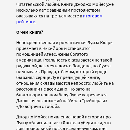
читательской любви. Книги Джоджо Мойес уже
несколько лет с завидным постоянством
оказываются на третьем месте в
итоговом
рейтинге
.
О чем книга?
Непосредственная и романтичная Луиза Кларк
приезжает в Нью-Йорк и становится
помощницей Агнес, жены богатого
американца. Реальность оказывается не такой
радужной, как мечталось в Лондоне, но Луиза
не унывает. Правда, с Сэмом, который вроде
бы занял сердце Лу в предыдущей книге,
отношения складываются непросто: любить на
расстоянии не всем дано. Но зато на
благотворительном балу Луизе встречается
Джош, очень похожий на Уилла Трейнера из
«До встречи с тобой».
Джоджо Мойес появление новой истории про
Луизу объяснила так: «Я хотела убедиться, что
даю правильный посыл всем девушкам, для