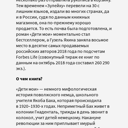
Тем временем «Зулейху» перевели на 30 с
лишним языков, издали во многих странах, да
и в России, судя по данным книжных
магазинов, она по-прежнему хорошо
продается. То есть почва была подготовлена, и
роман «Дети мои» моментально стал
бестселлером, а Гузель Яхина заняла восьмое
место в десятке самых продаваемых
российских авторов 2018 года по подсчетам
Forbes Life (совокупный тираж ее книг по
данным на октябрь 2018 года составил 260 290
экз.).
О чем книга?
«Дети мои» — немного мифологическая
история поволжского немца, школьного
учителя Якоба Баха, которая происходила
в 1920–1930-х годах. Неприметный Бах живет в
колонии Гнаденталь, трижды в день звонит в
колокол, учит детей немецкому. Накануне
революции за ним приплывает хмурый