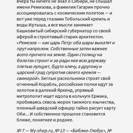
вчера ты ничего не знал о Сибири, не слышал
имени Ремизова, а фамилия Гагарин прочно
ассоциировалась с космическим полетом — и
вот уже перед глазами Тобольский кремль и
воды Иртыша, а все мысли занимает
башковитый сибирский губернатор со своей
аферой и строптивый старик архитектон.
«
Ремезов — как царь Петр: оба шары выкатят и
прут напролом. Собственные затеи важнее
всего прочего на земле. Один столицу на
болотах строит и за-ради нее всю державу
плетью лупцует, будто клячу, а другому и
царский град супротив своего кремля —
свинорой»
. Беглые раскольники строят свой
огненный Корабль, российские полки идут за
золотом в далекий Яркенд, упрямый
митрополит ищет идола в кольчуге Ермака,
пробиваясь сквозь морок таежного язычества,
пленный шведский офицер тайно рисует карту
Оби... И собственное прошлое становится
ближе, понятнее и роднее.
№ 7 — My-shop.ru, № 13 — «Библио-Глобус», №