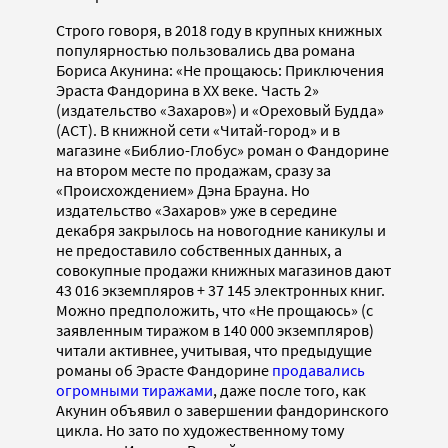
Строго говоря, в 2018 году в крупных книжных
популярностью пользовались два романа
Бориса Акунина: «Не прощаюсь: Приключения
Эраста Фандорина в ХХ веке. Часть 2»
(издательство «Захаров») и «Ореховый Будда»
(АСТ). В книжной сети «Читай-город» и в
магазине «Библио-Глобус» роман о Фандорине
на втором месте по продажам, сразу за
«Происхождением» Дэна Брауна. Но
издательство «Захаров» уже в середине
декабря закрылось на новогодние каникулы и
не предоставило собственных данных, а
совокупные продажи книжных магазинов дают
43 016 экземпляров + 37 145 электронных книг.
Можно предположить, что «Не прощаюсь» (с
заявленным тиражом в 140 000 экземпляров)
читали активнее, учитывая, что предыдущие
романы об Эрасте Фандорине
продавались
огромными тиражами
, даже после того, как
Акунин объявил о завершении фандоринского
цикла. Но зато по художественному тому