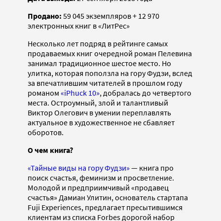
Продано:
59 045 экземпляров + 12 970
электронных книг в «ЛитРес»
Несколько лет подряд в рейтинге самых
продаваемых книг очередной роман Пелевина
занимал традиционное шестое место. Но
улитка, которая поползла на гору Фудзи, вслед
за впечатлившим читателей в прошлом году
романом
«iPhuck 10»
, добралась до четвертого
места. Остроумный, злой и талантливый
Виктор Олегович в умении переплавлять
актуальное в художественное не сбавляет
оборотов.
О чем книга?
«Тайные виды на гору Фудзи»
— книга про
поиск счастья, феминизм и просветление.
Молодой и предприимчивый «продавец
счастья» Дамиан Улитин, основатель стартапа
Fuji Experiences, предлагает пресытившимся
клиентам из списка Forbes дорогой набор