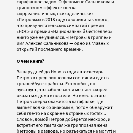
сарафанное радио. О феномене Сальникова и
гриппозном эффекте слегка
сюрреалистичных, психоделических
«Петровых» в 2018 году говорили так много,
что призу читательских симпатий премии
«НОС» и премии «Национальный бестселлер»
никто уже не удивился. «Петровы в гриппе» и
имя Алексея Сальникова — одно из главных
открытий последнего времени.
О чем книга?
За пару дней до Нового года автослесарь
Петров в предгриппозном состоянии едет в
троллейбусе с работы. Его знобит, он
чувствует, что заболевает и мечтает скорее
оказаться дома в постели. Но вместо этого
Петров сперва окажется в катафалке, где
выпьет водки со знакомым, потом обнаружит
себя где-то на окраине в странных гостях...
Словом, домой Петров доберется нескоро, и
встретит его там такая же гриппозная жена
(Петровы в разводе, но разъехаться не могут) и