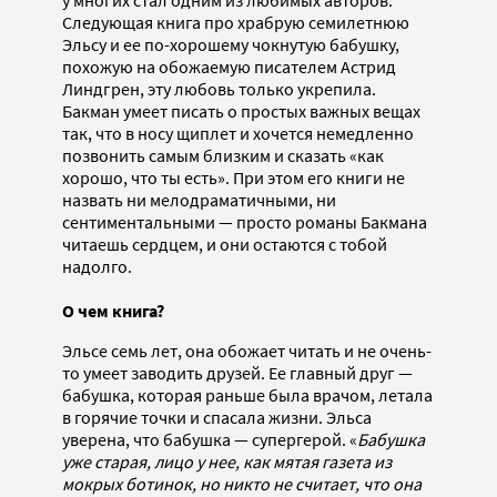
у многих стал одним из любимых авторов.
Следующая книга про храбрую семилетнюю
Эльсу и ее по-хорошему чокнутую бабушку,
похожую на обожаемую писателем Астрид
Линдгрен, эту любовь только укрепила.
Бакман умеет писать о простых важных вещах
так, что в носу щиплет и хочется немедленно
позвонить самым близким и сказать «как
хорошо, что ты есть». При этом его книги не
назвать ни мелодраматичными, ни
сентиментальными — просто романы Бакмана
читаешь сердцем, и они остаются с тобой
надолго.
О чем книга?
Эльсе семь лет, она обожает читать и не очень-
то умеет заводить друзей. Ее главный друг —
бабушка, которая раньше была врачом, летала
в горячие точки и спасала жизни. Эльса
уверена, что бабушка — супергерой. «
Бабушка
уже старая, лицо у нее, как мятая газета из
мокрых ботинок, но никто не считает, что она