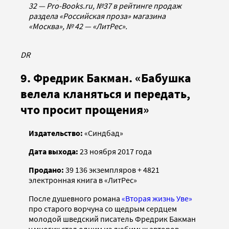
32 — Pro-Books.ru, №37 в рейтинге продаж
раздела «Российская проза» магазина
«Москва», № 42 — «ЛитРес».
DR
9. Фредрик Бакман. «Бабушка
велела кланяться и передать,
что просит прощения»
Издательство:
«Синдбад»
Дата выхода:
23 ноября 2017 года
Продано:
39 136 экземпляров + 4821
электронная книга в «ЛитРес»
После душевного романа
«Вторая жизнь Уве»
про старого ворчуна со щедрым сердцем
молодой шведский писатель Фредрик Бакман