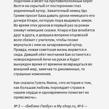
лодочник и везет на противоположный берег
Волги на скрытый от посторонних глаз
уединенный хутор. Зажиточный немец Удо
Гримм просит Баха давать уроки немецкого его
дочери Кларе, которую пора выдавать замуж.
Во время этих уроков в первый раз за роман
оживут немецкие сказки. Клара и Бах влюбятся
друг в друга, и девушка вопреки отцовской
воле сбежит с учителем, чтобы позже
вернуться с ним на зачарованный хутор.
Правда, новая советская жизнь ворвется и
сюда. Давший обет молчания Бах останется с
новорожденной Анче на руках и будет
вынужден время от времени возвращаться во
внешний мир, замечая то диковинные, то
страшные изменения.
Как сказала Гузель Яхина, «это история о том,
как большая любовь порождает страхи в
нашем сердце и одновременно помогает их
превозмочь».
№ 3 — «Библио-Глобус» и My-shop.ru, № 6 —