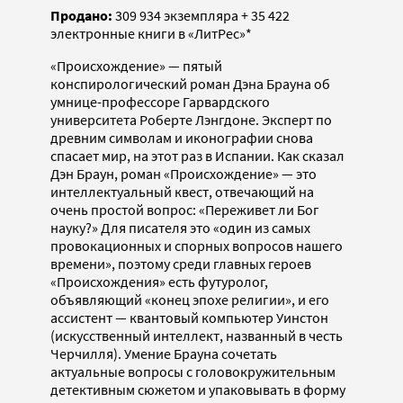
Продано:
309 934 экземпляра +
35 422
электронные книги в «ЛитРес»*
«Происхождение» —
пятый
конспирологический роман Дэна Брауна об
умнице-профессоре Гарвардского
университета Роберте Лэнгдоне. Эксперт по
древним символам и иконографии снова
спасает мир, на этот раз в Испании. Как сказал
Дэн Браун, роман «Происхождение» — это
интеллектуальный квест, отвечающий на
очень простой вопрос: «Переживет ли Бог
науку?» Для писателя это «один из самых
провокационных и спорных вопросов нашего
времени», поэтому среди главных героев
«Происхождения» есть футуролог,
объявляющий «конец эпохе религии», и его
ассистент — квантовый компьютер Уинстон
(искусственный интеллект, названный в честь
Черчилля). Умение Брауна сочетать
актуальные вопросы с головокружительным
детективным сюжетом и упаковывать в форму