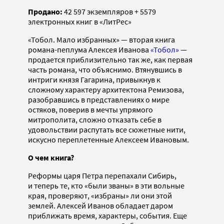
Продано:
42 597 экземпляров + 5579
электронных книг в «ЛитРес»
«Тобол. Мало избранных» — вторая книга
романа-пеплума Алексея Иванова
«Тобол»
—
продается приблизительно так же, как первая
часть романа, что объяснимо. Втянувшись в
интриги князя Гагарина, привыкнув к
сложному характеру архитектона Ремизова,
разобравшись в представлениях о мире
остяков, поверив в мечты упрямого
митрополита, сложно отказать себе в
удовольствии распутать все сюжетные нити,
искусно переплетенные Алексеем Ивановым.
О чем книга?
Реформы царя Петра перепахали Сибирь,
и теперь те, кто «были званы» в эти вольные
края, проверяют, «избраны» ли они этой
землей. Алексей Иванов обладает даром
приближать время, характеры, события. Еще