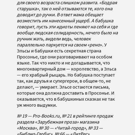
для своего возраста слишком развита. «Бодрая
старушка», так о ней отзываются те, кого она
доводит до ручки. В ответ мама обещает
возместить им нанесенный ущерб. А бабушка
говорит, пусть эти идиоты пеняют на себя и где
вообще людская солидарность, нечего было на
ручник жать, видели ведь, человек
параллельно паркуется на своем «рено
». У
Эльсы и бабушки есть секретная страна
Просонье, где они разговаривают на особом
языке. Так что никто и не догадывается, что
многоквартирный дом — королевство, а Эльса
— его храбрый рыцарь. Но бабушка поступает
так, как друзья и супергерои, в общем-то, не
делают, — умирает. Эльсе остаются письма,
которые она должна доставить в Просонье. И
оказывается, что в бабушкиных сказках не так
уж много выдумки.
№ 19 — Pro-Books.ru, № 21 в рейтинге продаж
раздела «Зарубежная проза» магазина
«Москва», № 30 — «Читай-город», № 33 —
«Библио-Глобус», № 66 — «ЛитРес».