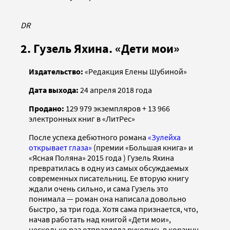
DR
2. Гузель Яхина. «Дети мои»
Издательство:
«Редакция Елены Шубиной»
Дата выхода:
24 апреля 2018 года
Продано:
129 979 экземпляров + 13 966
электронных книг в «ЛитРес»
После успеха дебютного романа
«Зулейха
открывает глаза»
(премии «Большая книга» и
«Ясная Поляна» 2015 года ) Гузель Яхина
превратилась в одну из самых обсуждаемых
современных писательниц. Ее вторую книгу
ждали очень сильно, и сама Гузель это
понимала — роман она написала довольно
быстро, за три года. Хотя сама признается, что,
начав работать над книгой «Дети мои»,
несколько раз отправляла рукопись в корзину.