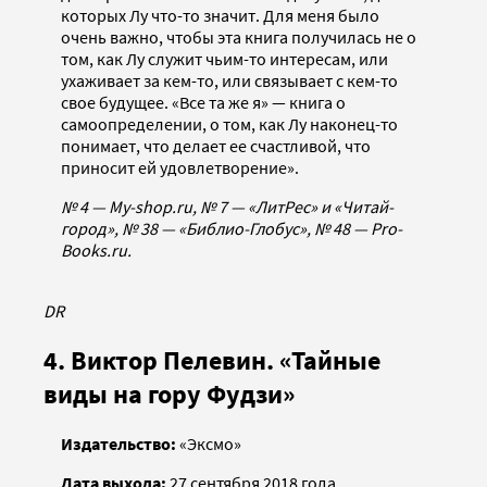
которых Лу что-то значит. Для меня было
очень важно, чтобы эта книга получилась не о
том, как Лу служит чьим-то интересам, или
ухаживает за кем-то, или связывает с кем-то
свое будущее. «Все та же я» — книга о
самоопределении, о том, как Лу наконец-то
понимает, что делает ее счастливой, что
приносит ей удовлетворение».
№ 4 — My-shop.ru, № 7 — «ЛитРес» и «Читай-
город», № 38 — «Библио-Глобус», № 48 — Pro-
Books.ru.
DR
4. Виктор Пелевин. «Тайные
виды на гору Фудзи»
Издательство:
«Эксмо»
Дата выхода:
27 сентября 2018 года