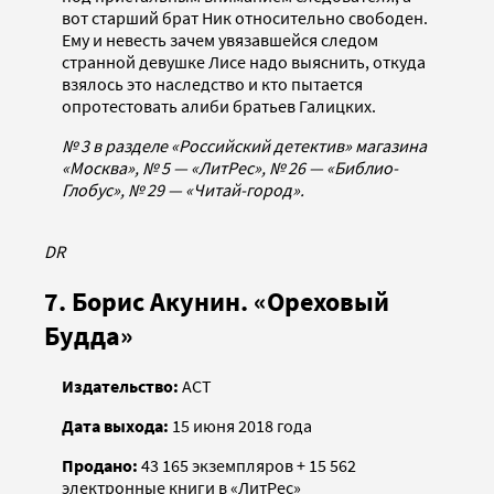
вот старший брат Ник относительно свободен.
Ему и невесть зачем увязавшейся следом
странной девушке Лисе надо выяснить, откуда
взялось это наследство и кто пытается
опротестовать алиби братьев Галицких.
№ 3 в разделе «Российский детектив» магазина
«Москва», № 5 — «ЛитРес», № 26 — «Библио-
Глобус», № 29 — «Читай-город».
DR
7. Борис Акунин. «Ореховый
Будда»
Издательство:
АСТ
Дата выхода:
15 июня 2018 года
Продано:
43 165 экземпляров + 15 562
электронные книги в «ЛитРес»