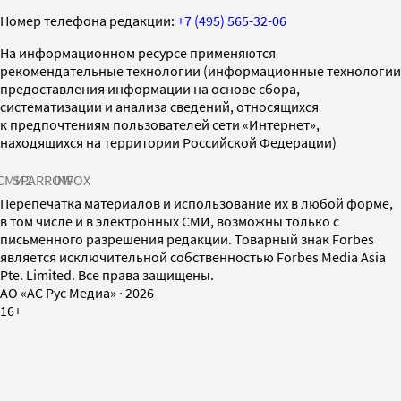
Номер телефона редакции:
+7 (495) 565-32-06
На информационном ресурсе применяются
рекомендательные технологии (информационные технологии
предоставления информации на основе сбора,
систематизации и анализа сведений, относящихся
к предпочтениям пользователей сети «Интернет»,
находящихся на территории Российской Федерации)
СМИ2
SPARROW
INFOX
Перепечатка материалов и использование их в любой форме,
в том числе и в электронных СМИ, возможны только с
письменного разрешения редакции. Товарный знак Forbes
является исключительной собственностью Forbes Media Asia
Pte. Limited. Все права защищены.
AO «АС Рус Медиа»
·
2026
16+