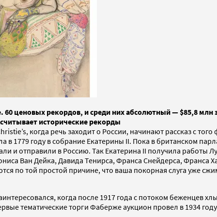
ие. 60 ценовых рекордов, и среди них абсолютный — $85,8 м
подсчитывает исторические рекорды
ristie’s, когда речь заходит о России, начинают рассказ с тог
 в 1779 году в собрание Екатерины II. Пока в британском пар
ли и отправили в Россию. Так Екатерина II получила работы Л
ониса Ван Дейка, Давида Тенирса, Франса Снейдерса, Франса Х
я по той простой причине, что ваша покорная слуга уже сжимае
аинтересовался, когда после 1917 года с потоком беженцев 
рвые тематические торги Фаберже аукцион провел в 1934 году