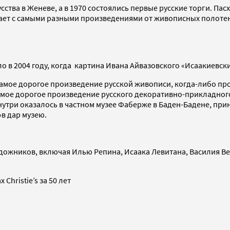
кусства в Женеве, а в 1970 состоялись первые русские торги. 
ет с самыми разными произведениями от живописных полотен и 
ело в 2004 году, когда картина Ивана Айвазовского «Исаакиевск
самое дорогое произведение русской живописи, когда-либо пр
на самое дорогое произведение русского декоративно-прикладн
 внутри оказалось в частном музее Фаберже в Баден-Бадене, при
в дар музею.
дожников, включая Илью Репина, Исаака Левитана, Василия В
Christie’s за 50 лет