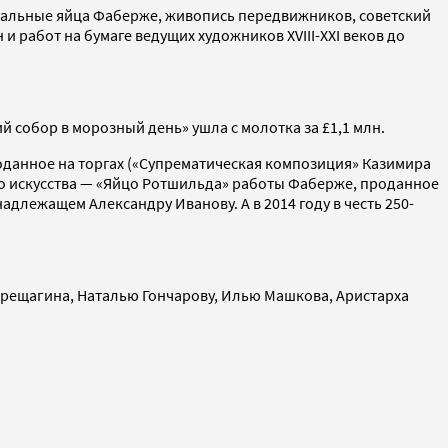
Пасхальные яйца Фаберже, живопись передвижников, советский
работ на бумаге ведущих художников XVIII-XXI веков до
ий собор в морозный день» ушла с молотка за £1,1 млн.
оданное на торгах («Супрематическая композиция» Казимира
ого искусства — «Яйцо Ротшильда» работы Фаберже, проданное
надлежащем Александру Иванову. А в 2014 году в честь 250-
ерещагина, Наталью Гончарову, Илью Машкова, Аристарха