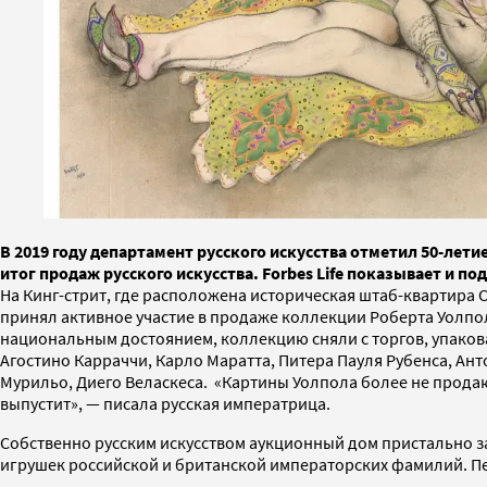
В 2019 году департамент русского искусства отметил 50-лет
итог продаж русского искусства. Forbes Life показывает и 
На Кинг-стрит, где расположена историческая штаб-квартира Ch
принял активное участие в продаже коллекции Роберта Уолпола
национальным достоянием, коллекцию сняли с торгов, упакова
Агостино Карраччи, Карло Маратта, Питера Пауля Рубенса, Ант
Мурильо, Диего Веласкеса. «Картины Уолпола более не продаютс
выпустит», — писала русская императрица.
Собственно русским искусством аукционный дом пристально з
игрушек российской и британской императорских фамилий. Пе