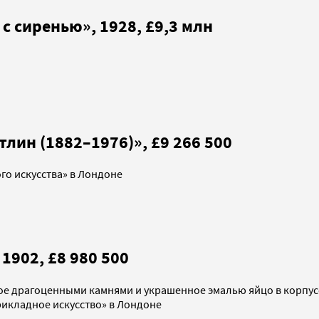
 сиренью», 1928, £9,3 млн
лин (1882–1976)», £9 266 500
го искусства» в Лондоне
1902, £8 980 500
е драгоценными камнями и украшенное эмалью яйцо в корпусе 
рикладное искусство» в Лондоне