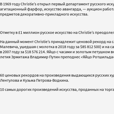
В 1969 году Christie’s открыл первый департамент русского ис
агитационный фарфор, искусство авангарда, — аукцион работа
предметов декоративно-прикладного искусства.
Отметку в £1 миллион русское искусство на Christie’s преодол
На данный момент Christie’s принадлежит ценовой рекорд на 
Малевича, ушедшая с молотка в 2018 году за $85 812 500) и 
в 2007 году за $18 576 214. Яйцо с часами и золотым петушком
летия Эрмитажа Владимир Путин преподнес «Яйцо Ротшильда»
60 ценовых рекордов на произведения выдающихся русских ху
Лентулова и Кузьма Петрова-Водкина.
10 самых дорогих произведений искусства, проданных на торгах 