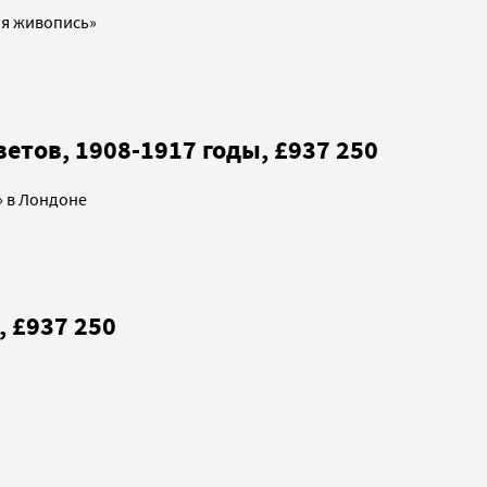
ая живопись»
етов, 1908-1917 годы, £937 250
» в Лондоне
, £937 250