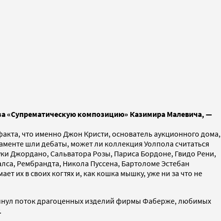
лн за «Супрематическую композицию» Казимира Малевича, —
о факта, что именно Джон Кристи, основатель аукционного дома,
ламенте шли дебаты, может ли коллекция Уолпола считаться
уки Джордано, Сальватора Розы, Париса Бордоне, Гвидо Рени,
алса, Рембрандта, Никола Пуссена, Бартоломе Эстебан
т их в своих когтях и, как кошка мышку, уже ни за что не
хлынул поток драгоценных изделий фирмы Фаберже, любимых
.