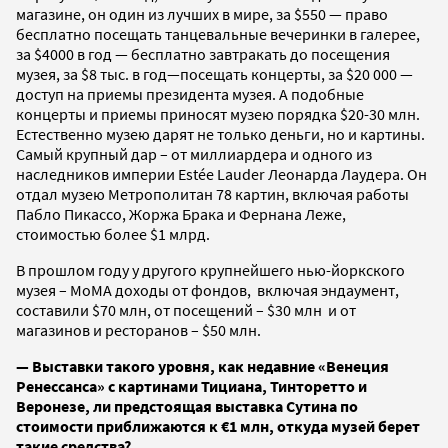
магазине, он один из лучших в мире, за $550 — право
бесплатно посещать танцевальные вечеринки в галерее,
за $4000 в год — бесплатно завтракать до посещения
музея, за $8 тыс. в год—посещать концерты, за $20 000 —
доступ на приемы президента музея. А подобные
концерты и приемы приносят музею порядка $20-30 млн.
Естественно музею дарят не только деньги, но и картины.
Самый крупный дар – от миллиардера и одного из
наследников империи Estée Lauder Леонарда Лаудера. Он
отдал музею Метрополитан 78 картин, включая работы
Пабло Пикассо, Жоржа Брака и Фернана Леже,
стоимостью более $1 млрд.
В прошлом году у другого крупнейшего нью-йоркского
музея – МоМА доходы от фондов, включая эндаумент,
составили $70 млн, от посещений – $30 млн и от
магазинов и ресторанов – $50 млн.
— Выставки такого уровня, как недавние «Венеция
Ренессанса» с картинами Тициана, Тинторетто и
Веронезе, ли предстоящая выставка Сутина по
стоимости приближаются к €1 млн, откуда музей берет
такие средства?