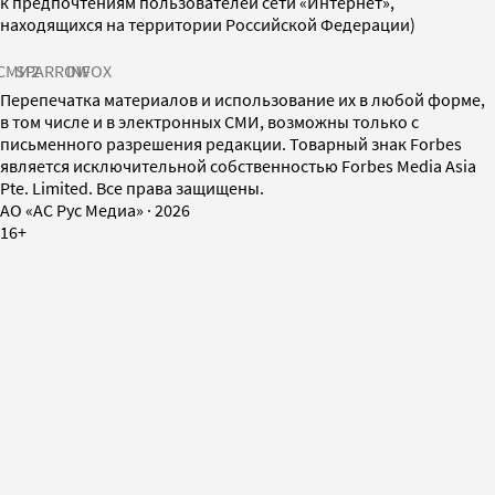
к предпочтениям пользователей сети «Интернет»,
находящихся на территории Российской Федерации)
СМИ2
SPARROW
INFOX
Перепечатка материалов и использование их в любой форме,
в том числе и в электронных СМИ, возможны только с
письменного разрешения редакции. Товарный знак Forbes
является исключительной собственностью Forbes Media Asia
Pte. Limited. Все права защищены.
AO «АС Рус Медиа»
·
2026
16+