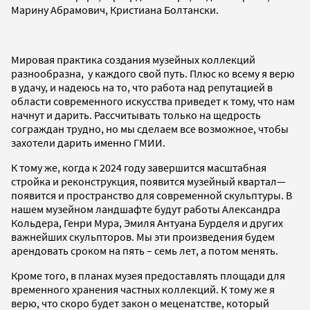
Марину Абрамович, Кристиана Болтански.
Мировая практика создания музейных коллекций
разнообразна, у каждого свой путь. Плюс ко всему я верю
в удачу, и надеюсь на то, что работа над репутацией в
области современного искусства приведет к тому, что нам
начнут и дарить. Рассчитывать только на щедрость
сограждан трудно, но мы сделаем все возможное, чтобы
захотели дарить именно ГМИИ.
К тому же, когда к 2024 году завершится масштабная
стройка и реконструкция, появится музейный квартал—
появится и пространство для современной скульптуры. В
нашем музейном ландшафте будут работы Александра
Кольдера, Генри Мура, Эмиля Антуана Бурделя и других
важнейших скульпторов. Мы эти произведения будем
арендовать сроком на пять – семь лет, а потом менять.
Кроме того, в планах музея предоставлять площади для
временного хранения частных коллекций. К тому же я
верю, что скоро будет закон о меценатстве, который