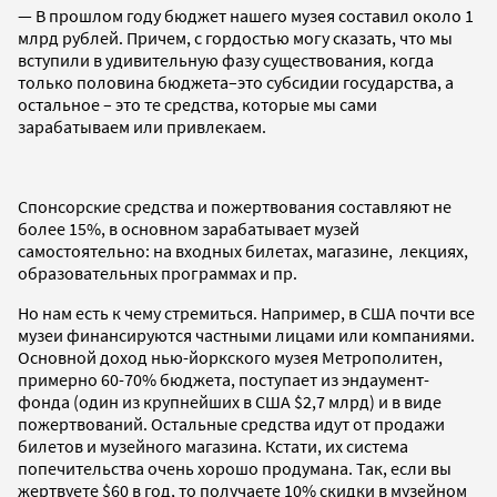
— В прошлом году бюджет нашего музея составил около 1
млрд рублей. Причем, с гордостью могу сказать, что мы
вступили в удивительную фазу существования, когда
только половина бюджета–это субсидии государства, а
остальное – это те средства, которые мы сами
зарабатываем или привлекаем.
Спонсорские средства и пожертвования составляют не
более 15%, в основном зарабатывает музей
самостоятельно: на входных билетах, магазине, лекциях,
образовательных программах и пр.
Но нам есть к чему стремиться. Например, в США почти все
музеи финансируются частными лицами или компаниями.
Основной доход нью-йоркского музея Метрополитен,
примерно 60-70% бюджета, поступает из эндаумент-
фонда (один из крупнейших в США $2,7 млрд) и в виде
пожертвований. Остальные средства идут от продажи
билетов и музейного магазина. Кстати, их система
попечительства очень хорошо продумана. Так, если вы
жертвуете $60 в год, то получаете 10% скидки в музейном