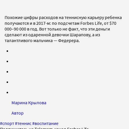
Похожие цифры расходов на теннисную карьеру ребенка
получаются и в 2017-м: по подсчетам Forbes Life, от $70
000–90 000 в год. Вот только не факт, что эти деньги
сделают из одаренной девочки Шарапову, а из
талантливого мальчика — Федерера.
Марина Крылова
Автор
#
спорт
#
теннис
#
воспитание
Подпишитесь на Telegram-канал Forbes Life