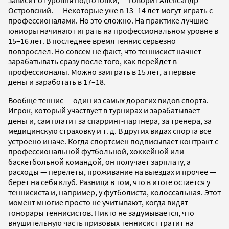
Островский. — Некоторые уже в 13–14 лет могут играть с
профессионалами. Но это сложно. На практике лучшие
юниоры начинают играть на профессиональном уровне в
15–16 лет. В последнее время теннис серьезно
повзрослел. Но совсем не факт, что теннисист начнет
зарабатывать сразу после того, как перейдет в
профессионалы. Можно заиграть в 15 лет, а первые
деньги заработать в 17–18.
Вообще теннис — один из самых дорогих видов спорта.
Игрок, который участвует в турнирах и зарабатывает
деньги, сам платит за спарринг-партнера, за тренера, за
медицинскую страховку и т. д. В других видах спорта все
устроено иначе. Когда спортсмен подписывает контракт с
профессиональной футбольной, хоккейной или
баскетбольной командой, он получает зарплату, а
расходы — перелеты, проживание на выездах и прочее —
берет на себя клуб. Разница в том, что в итоге остается у
теннисиста и, например, у футболиста, колоссальная. Этот
момент многие просто не учитывают, когда видят
гонорары теннисистов. Никто не задумывается, что
внушительную часть призовых теннисист тратит на