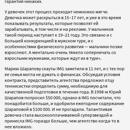
гарантий никаких.
У девочек этот процесс проходит немножко мягче.
Девочка может раскрыться в 15–17 лет, и уже в это время
показывать результаты, которые позволят ей
зарабатывать, в том числе и на рекламе. У мальчиков
такой период наступает к 19–21 году. Это связано и с
большей конкуренцией в мужском туре, и с
особенностями физического развития — мальчики позже
взрослеют. А ментально очень тяжело соперничать со
взрослыми мужиками, которые ждут их в туре».
Марию Шарапову скауты IMG заметили в 11 лет, и с тех пор
ее семья могла не думать о финансах. Обсуждая условия
контракта, представитель агентства предложил отцу
теннисистки определить сумму, необходимую для
качественной подготовки в течение года. В 1998-м Юрий
Шарапов попросил $50 000, однако в IMG посчитали, что
понадобится больше, и одобрили ежегодное содержание
Шараповой в $100 000. И не прогадали. Талантливая
девочка стала высокооплачиваемой суперзвездой и
принесла IMG гораздо больше, чем агентство когда-то в
нее вложило.