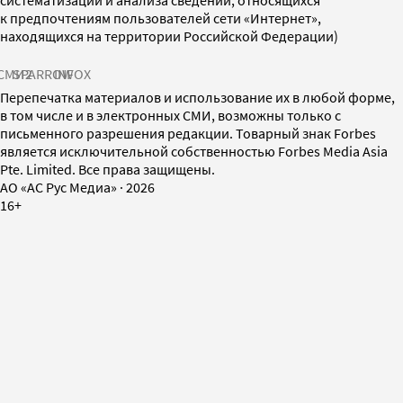
к предпочтениям пользователей сети «Интернет»,
находящихся на территории Российской Федерации)
СМИ2
SPARROW
INFOX
Перепечатка материалов и использование их в любой форме,
в том числе и в электронных СМИ, возможны только с
письменного разрешения редакции. Товарный знак Forbes
является исключительной собственностью Forbes Media Asia
Pte. Limited. Все права защищены.
AO «АС Рус Медиа»
·
2026
16+