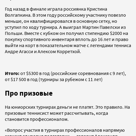
Год назад в финале играла россиянка Кристина
Волгапкина. В этом году российскому участнику повезло
меньше, он квалифицировался в основную сетку, но
уступил по ходу турнира. А выиграл Мартин Павелски из
Польши. Вместе с кубком он получил стипендию $2000 на
покупку спортивного инвентаря вплоть до 16 лет и право
выйти на корт в показательном матче с легендами тенниса
Андре Агасси и Алексом Корретхой.
Итого:
от $5300 в год (российские соревнования с 9 лет),
от $17 500 в год (турниры за рубежом с 11 лет)
Про призовые
На юниорских турнирах деньги не платят. Это правило. На
призовые теннисист может рассчитывать, когда
становится профессионалом.
«Вопрос участия в турнирах профессионалов напрямую
зависит от уровня подготовки, — говорит Александр