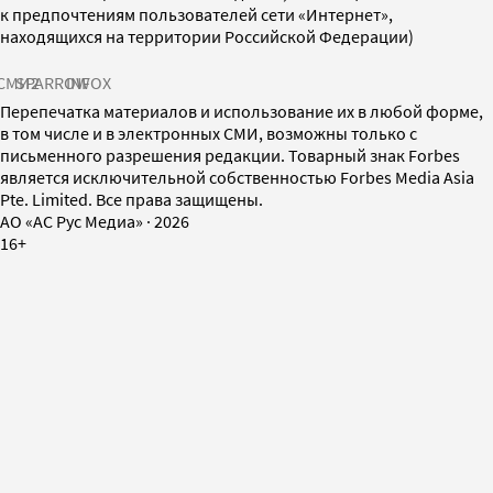
к предпочтениям пользователей сети «Интернет»,
находящихся на территории Российской Федерации)
СМИ2
SPARROW
INFOX
Перепечатка материалов и использование их в любой форме,
в том числе и в электронных СМИ, возможны только с
письменного разрешения редакции. Товарный знак Forbes
является исключительной собственностью Forbes Media Asia
Pte. Limited. Все права защищены.
AO «АС Рус Медиа»
·
2026
16+