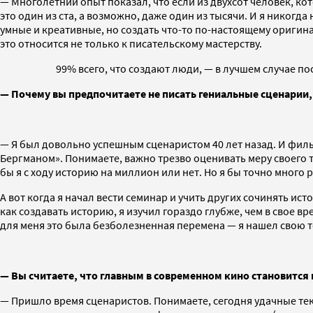
— Многолетний опыт показал, что если из двухсот человек, к
это один из ста, а возможно, даже один из тысячи. И я никогда
умные и креативные, но создать что-то по-настоящему оригина
это относится не только к писательскому мастерству.
99% всего, что создают люди, — в лучшем случае по
— Почему вы предпочитаете не писать гениальные сценарии, 
— Я был довольно успешным сценаристом 40 лет назад. И фильмо
Бергманом». Понимаете, важно трезво оценивать меру своего т
бы я с ходу историю на миллион или нет. Но я бы точно много 
А вот когда я начал вести семинар и учить других сочинять ист
как создавать историю, я изучил гораздо глубже, чем в свое 
для меня это была безболезненная перемена — я нашел свою т
—
Вы считаете, что главным в современном кино становится 
— Пришло время сценаристов. Понимаете, сегодня удачные тек