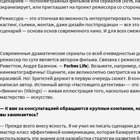
сценариев — полнометражных фильмов или сериалов (хотя, на м
экранизирует, или приглашает на проект режиссера со сторон
Режиссура — это отличная возможность интерпретировать текс
кастинг, съемки, монтаж, даже дизайн постпродакшн — все эт
сценарий — основа основ современного кино. И для всех сме
Современные драматические сериалы со всей очевидностью док
режиссер по сути является автором фильма. Связана с режи
Риветтом, Андре Базеном. —
Forbes Life
). Возьмите, например, 
кинематографичны! Оцените, как великолепно смотрится на эк
красивой. Но! Зрителей держит в первую очередь сюжет. В кон
написал автор. Истинный автор «Настоящего детектива» — это
«Викинги» (Vikings) — живая иллюстрация того, насколько ва
мастерство — искусство.
—
К вам за консультацией обращаются крупные компании, нап
вы занимаетесь?
— Прежде всего внесу ясность. Я не учил их писать сценарии 
мастер-класс эффективной коммуникации, которая базируется н
использовать эти знания для разработки стратегии развития 