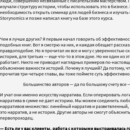
люди, совершенно несвязанные с писательским мастерством. П
изучали структуру истории, чтобы использовать это в бизнесе
необходимость открыть семинар для людей бизнеса и изучать с
Storynomics и позже написал книгу на базе этого курса.
Чем я лучше других? Я первым начал говорить об эффективности
подобных книг. Вот я смотрю на них, и каждая обещает рассказ
правдоподобие. Но я прочитал их все и могу с уверенностью ск
история, для третьих — еще что-то в этом духе. Но ни один из э
работает. Никто не приводит наглядных примеров по-настоящем
объяснение важности историй. Почему я лучший? Да потому, что 
прочитав три-четыре главы, вы тоже поймете суть эффективно
Большинство авторов — да по большому счету все 
И учат они именно искусству нарратива. Если оперировать лог
нарратива в сумме не дает историю. Мы можем соединить любо
нарративов множество: линейный нарратив и разветвленный, на
это нарратив, а не история. Другие авторы не смогут объяснить
первопроходец.
—
Есть ли у вас клиенты, работа с которыми выстраивалась г