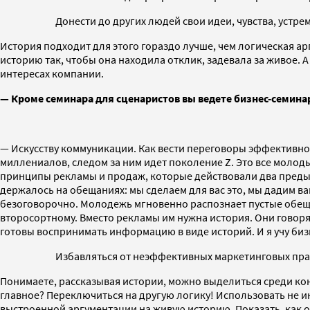
Донести до других людей свои идеи, чувства, устре
История подходит для этого гораздо лучше, чем логическая ар
историю так, чтобы она находила отклик, задевала за живое. 
интересах компании.
—
Кроме семинара для сценаристов вы ведете бизнес-семина
— Искусству коммуникации. Как вести переговоры эффективно,
миллениалов, следом за ним идет поколение Z. Это все молод
принципы рекламы и продаж, которые действовали два предыду
держалось на обещаниях: мы сделаем для вас это, мы дадим в
безоговорочно. Молодежь мгновенно распознает пустые обещан
второсортному. Вместо рекламы им нужна история. Они говоря
готовы воспринимать информацию в виде историй. И я учу биз
Избавляться от неэффективных маркетинговых прак
Понимаете, рассказывая истории, можно выделиться среди конк
главное? Переключиться на другую логику! Использовать не ин
выстроенной аргументации на живую историю. Показать, как о