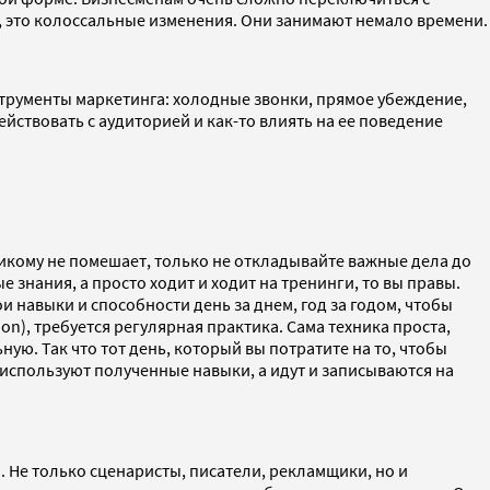
 это колоссальные изменения. Они занимают немало времени.
трументы маркетинга: холодные звонки, прямое убеждение,
йствовать с аудиторией и как-то влиять на ее поведение
кому не помешает, только не откладывайте важные дела до
знания, а просто ходит и ходит на тренинги, то вы правы.
и навыки и способности день за днем, год за годом, чтобы
n), требуется регулярная практика. Сама техника проста,
ую. Так что тот день, который вы потратите на то, чтобы
 используют полученные навыки, а идут и записываются на
. Не только сценаристы, писатели, рекламщики, но и