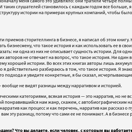
оначалу меня самого это удивляло: они тратили четыре полны
. И таких слушателей становилось с каждым годом все больше, 
труктуру истории на примерах крупных компаний, чтобы было я
 приемов сторителлинга в бизнесе, я написал об этом книгу. К
ать бизнесмену, что такое история и как использовать ее в сво
азать: ни одна из них не описывает сущность истории. Для одн
тих авторов не отвечает на вопрос, что такое история. Ни один 
у хорошей истории. Во всех этих книгах авторы лишь аккумули
я действительно разбираюсь в том, что такое история. Я знаю, 
го подхода и увидите конкретные, я бы сказал, исчерпывающи
— вообще не видят разницы между нарративом и историей.
ическими категориями, всякая история — это нарратив, но не 
й понравившийся нам жанр, скажем, с автобиографическим нар
рратив как процесс и как перечень, нарратив как рассказ о п
 вам эту разницу, потому что сами ее не понимают. А в бизнесе 
одами? Что вы делаете, если человек, с которым вы работаете