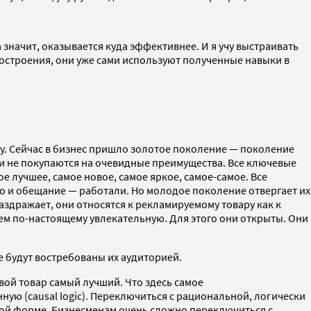
 значит, оказывается куда эффективнее. И я учу выстраивать
 построения, они уже сами используют полученные навыки в
ну. Сейчас в бизнес пришло золотое поколение — поколение
 и не покупаются на очевидные преимущества. Все ключевые
 лучшее, самое новое, самое яркое, самое-самое. Все
во и обещание — работали. Но молодое поколение отвергает их
здражает, они относятся к рекламируемому товару как к
чем по-настоящему увлекательную. Для этого они открыты. Они
е будут востребованы их аудиторией.
вой товар самый лучший. Что здесь самое
ую (causal logic). Переключиться с рациональной, логически
овой форме. Бизнесменам очень сложно переключиться с