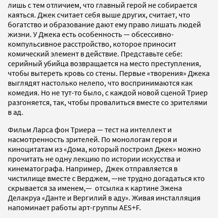
лишь с тем отличием, что главный герой не собирается
каяться. Джек считает себя выше других, считает, что
богатство и образование дают ему право лишать людей
жизни. У Джека есть особенность — обсессивно-
компульсивное расстройство, которое приносит
комический элемент в действие. Представьте себе:
серийный убийца возвращается на место преступления,
чтобы вытереть кровь со стены. Первые «творения» Джека
выглядят настолько нелепо, что воспринимаются как
комедия. Но не тут-то было, с каждой новой сценой Триер
разгоняется, так, чтобы провалиться вместе со зрителями
в ад.
Фильм Ларса фон Триера — тест на интеллект и
насмотренность зрителей. По монологам героя и
киноцитатам из «Дома, который построил Джек» можно
прочитать не одну лекцию по истории искусства и
кинематографа. Например, Джек отправляется в
чистилище вместе с Верджем, —не трудно догадаться кто
скрывается за именем,— отсылка к картине Эжена
Делакруа «Данте и Вергилий в аду». Живая инсталляция
напоминает работы арт-группы AES+F.