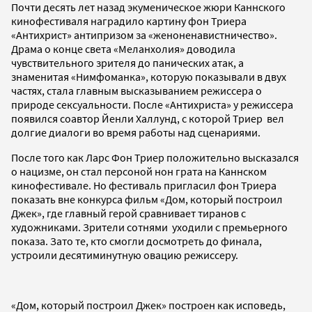
Почти десять лет назад экуменическое жюри Каннского
кинофестиваля наградило картину фон Триера
«Антихрист» антипризом за «женоненавистничество».
Драма о конце света «Меланхолия» доводила
чувствительного зрителя до панических атак, а
знаменитая «Нимфоманка», которую показывали в двух
частях, стала главным высказыванием режиссера о
природе сексуальности. После «Антихриста» у режиссера
появился соавтор Йенли Халлунд, с которой Триер вел
долгие диалоги во время работы над сценариями.
После того как Ларс Фон Триер положительно высказался
о нацизме, он стал персоной нон грата на Каннском
кинофестивале. Но фестиваль пригласил фон Триера
показать вне конкурса фильм «Дом, который построил
Джек», где главный герой сравнивает тиранов с
художниками. Зрители сотнями уходили с премьерного
показа. Зато те, кто смогли досмотреть до финала,
устроили десятиминутную овацию режиссеру.
«Дом, который построил Джек» построен как исповедь,