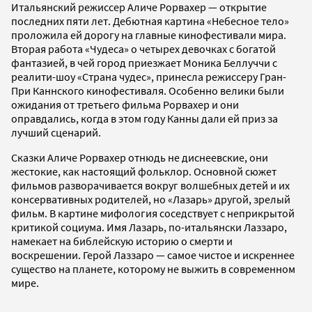
Итальянский режиссер Аличе Рорвахер — открытие
последних пяти лет. Дебютная картина «Небесное тело»
проложила ей дорогу на главные кинофестивали мира.
Вторая работа «Чудеса» о четырех девочках с богатой
фантазией, в чей город приезжает Моника Беллуччи с
реалити-шоу «Страна чудес», принесла режиссеру Гран-
При Каннского кинофестиваля. Особенно велики были
ожидания от третьего фильма Рорвахер и они
оправдались, когда в этом году Канны дали ей приз за
лучший сценарий.
Сказки Аличе Рорвахер отнюдь не диснеевские, они
жестокие, как настоящий фольклор. Основной сюжет
фильмов разворачивается вокруг волшебных детей и их
консервативных родителей, но «Лазарь» другой, зрелый
фильм. В картине мифология соседствует с неприкрытой
критикой социума. Имя Лазарь, по-итальянски Лаззаро,
намекает на библейскую историю о смерти и
воскрешении. Герой Лаззаро — самое чистое и искреннее
существо на планете, которому не выжить в современном
мире.