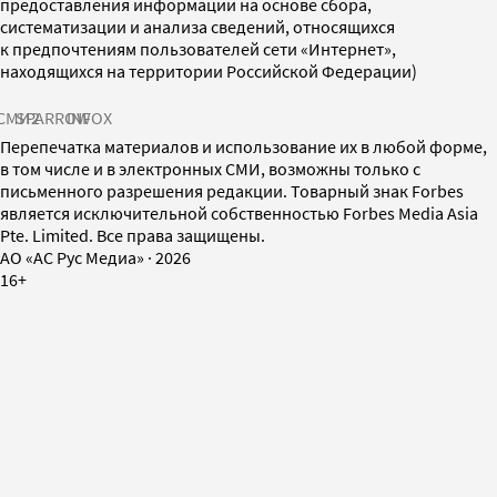
предоставления информации на основе сбора,
систематизации и анализа сведений, относящихся
к предпочтениям пользователей сети «Интернет»,
находящихся на территории Российской Федерации)
СМИ2
SPARROW
INFOX
Перепечатка материалов и использование их в любой форме,
в том числе и в электронных СМИ, возможны только с
письменного разрешения редакции. Товарный знак Forbes
является исключительной собственностью Forbes Media Asia
Pte. Limited. Все права защищены.
AO «АС Рус Медиа»
·
2026
16+