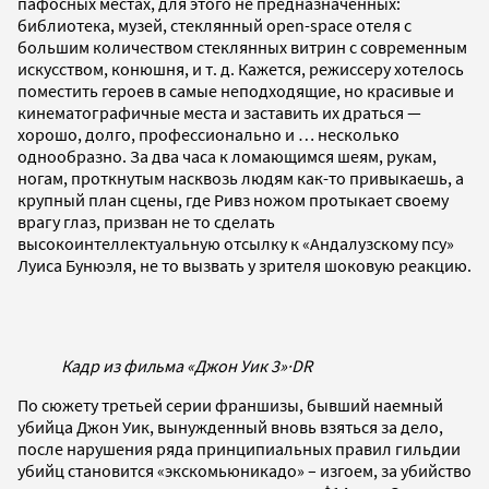
пафосных местах, для этого не предназначенных:
библиотека, музей, стеклянный open-space отеля с
большим количеством стеклянных витрин с современным
искусством, конюшня, и т. д. Кажется, режиссеру хотелось
поместить героев в самые неподходящие, но красивые и
кинематографичные места и заставить их драться —
хорошо, долго, профессионально и … несколько
однообразно. За два часа к ломающимся шеям, рукам,
ногам, проткнутым насквозь людям как-то привыкаешь, а
крупный план сцены, где Ривз ножом протыкает своему
врагу глаз, призван не то сделать
высокоинтеллектуальную отсылку к «Андалузскому псу»
Луиса Бунюэля, не то вызвать у зрителя шоковую реакцию.
Кадр из фильма «Джон Уик 3»
·
DR
По сюжету третьей серии франшизы, бывший наемный
убийца Джон Уик, вынужденный вновь взяться за дело,
после нарушения ряда принципиальных правил гильдии
убийц становится «экскомьюникадо» – изгоем, за убийство