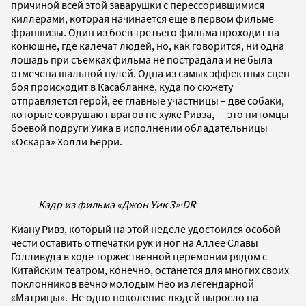
причиной всей этой заварушки с перессорившимися
киллерами, которая начинается еще в первом фильме
франшизы. Один из боев третьего фильма проходит на
конюшне, где калечат людей, но, как говорится, ни одна
лошадь при съемках фильма не пострадала и не была
отмечена шальной пулей. Одна из самых эффектных сцен
боя происходит в Касабланке, куда по сюжету
отправляется герой, ее главные участницы – две собаки,
которые сокрушают врагов не хуже Ривза, — это питомцы
боевой подруги Уика в исполнении обладательницы
«Оскара» Холли Берри.
Кадр из фильма «Джон Уик 3»
·
DR
Киану Ривз, который на этой неделе удостоился особой
чести оставить отпечатки рук и ног на Аллее Славы
Голливуда в ходе торжественной церемонии рядом с
Китайским театром, конечно, останется для многих своих
поклонников вечно молодым Нео из легендарной
«Матрицы». Не одно поколение людей выросло на