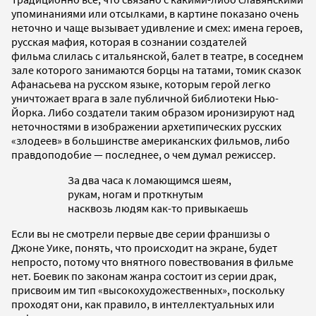
упоминаниями или отсылками, в картине показано очень
неточно и чаще вызывает удивление и смех: имена героев,
русская мафия, которая в сознании создателей
фильма слилась с итальянской, балет в театре, в соседнем
зале которого занимаются борцы на татами, томик сказок
Афанасьева на русском языке, которым герой легко
уничтожает врага в зале публичной библиотеки Нью-
Йорка. Либо создатели таким образом иронизируют над
неточностями в изображении архетипических русских
«злодеев» в большинстве американских фильмов, либо
правдоподобие — последнее, о чем думал режиссер.
За два часа к ломающимся шеям,
рукам, ногам и проткнутым
насквозь людям как-то привыкаешь
Если вы не смотрели первые две серии франшизы о
Джоне Уике, понять, что происходит на экране, будет
непросто, потому что внятного повествования в фильме
нет. Боевик по законам жанра состоит из серии драк,
присвоим им тип «высокохудожественных», поскольку
проходят они, как правило, в интеллектуальных или