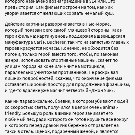
которого назначено вознаграждение в $14 млн. Это
предыстория. Сам фильм построен на том, как Уик
уворачивается от желающих сорвать немалый куш.
Действие картины разворачивается в Нью-Йорке,
который показан с его самой глянцевой стороны. Как и
герои фильма: картину вновь поддержала швейцарская
мануфактура Carl F. Bucherer, так что на запястьях главных
героев красуются их часы. Конечно, не обходится без
погони, только герой вместо того, чтобы, по законам
жанра, использовать спортивные машины, скачет по
улицам города на коне или мчит на мотоцикле,
параллельно уничтожая противников. Не раскрывая
лишних подробностей, скажем, что окончание фильма
оставляет широкий простор для продолжения франшизы,
и где-то вдалеке уже маячит четвертый «Джон Уик».
Как ни парадоксально, боевик, в котором убивают людей
со скоростью света, получился в целом очень animal-
friendly. Большую роль в жизни героя занимает его
любимый пес, ради которого он готов крушить все вокруг
и которого перед дракой Уик бережно отправляет на
такси в отель. Щенок, подаренный женой, и является