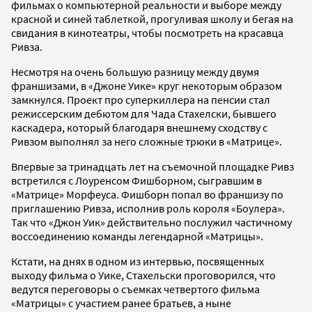
фильмах о компьютерной реальности и выборе между
красной и синей таблеткой, прогуливая школу и бегая на
свидания в кинотеатры, чтобы посмотреть на красавца
Ривза.
Несмотря на очень большую разницу между двумя
франшизами, в «Джоне Уике» круг некоторым образом
замкнулся. Проект про суперкиллера на пенсии стал
режиссерским дебютом для Чада Стахелски, бывшего
каскадера, который благодаря внешнему сходству с
Ривзом выполнял за него сложные трюки в «Матрице».
Впервые за тринадцать лет на съемочной площадке Ривз
встретился с Лоуренсом Фишборном, сыгравшим в
«Матрице» Морфеуса. Фишборн попал во франшизу по
приглашению Ривза, исполнив роль короля «Боулера».
Так что «Джон Уик» действительно послужил частичному
воссоединению команды легендарной «Матрицы».
Кстати, на днях в одном из интервью, посвященных
выходу фильма о Уике, Стахельски проговорился, что
ведутся переговоры о съемках четвертого фильма
«Матрицы» с участием ранее братьев, а ныне