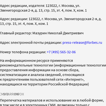
Адрес редакции, издателя: 123022, г. Москва, ул.
Звенигородская 2-я, д. 13, стр. 15, эт. 4, пом. X, ком. 1
Адрес редакции: 123022, г. Москва, ул. Звенигородская 2-я, д.
13, стр. 15, эт. 4, пом. X, ком. 1
Главный редактор: Мазурин Николай Дмитриевич
Адрес электронной почты редакции:
press-release@forbes.ru
Номер телефона редакции:
+7 (495) 565-32-06
На информационном ресурсе применяются
рекомендательные технологии (информационные технологии
предоставления информации на основе сбора,
систематизации и анализа сведений, относящихся
к предпочтениям пользователей сети «Интернет»,
находящихся на территории Российской Федерации)
СМИ2
SPARROW
INFOX
Перепечатка материалов и использование их в любой форме,
в том числе и в электронных СМИ, возможны только с