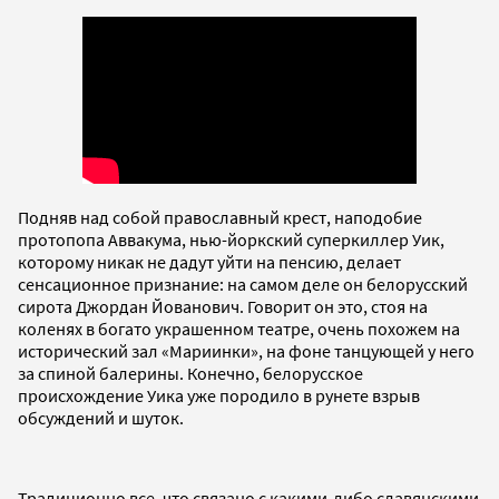
Подняв над собой православный крест, наподобие
протопопа Аввакума, нью-йоркский суперкиллер Уик,
которому никак не дадут уйти на пенсию, делает
сенсационное признание: на самом деле он белорусский
сирота Джордан Йованович. Говорит он это, стоя на
коленях в богато украшенном театре, очень похожем на
исторический зал «Мариинки», на фоне танцующей у него
за спиной балерины. Конечно, белорусское
происхождение Уика уже породило в рунете взрыв
обсуждений и шуток.
Традиционно все, что связано с какими-либо славянскими