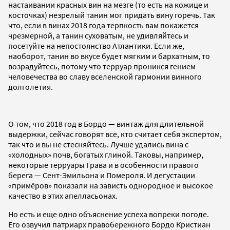
настаивании красных вин на мезге (то есть на кожице и
косточках) незрелый танин мог придать вину горечь. Так
что, если в винах 2018 года терпкость вам покажется
чрезмерной, а танин суховатым, не удивляйтесь и
посетуйте на непостоянство Атлантики. Если же,
наоборот, танин во вкусе будет мягким и бархатным, то
возрадуйтесь, потому что терруар проникся гением
человечества во славу вселенской гармонии винного
долголетия.
О том, что 2018 год в Бордо — винтаж для длительной
выдержки, сейчас говорят все, кто считает себя экспертом,
так что и вы не стесняйтесь. Лучше удались вина с
«холодных» почв, богатых глиной. Таковы, например,
некоторые терруары Грава и в особенности правого
берега — Сент-Эмильона и Помероля. И дегустации
«примёров» показали на зависть однородное и высокое
качество в этих апелласьонах.
Но есть и еще одно объяснение успеха вопреки погоде.
Его озвучил патриарх правобережного Бордо Кристиан