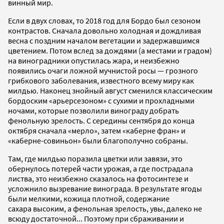
винный мир.
Если в двух словах, то 2018 год для Бордо был сезоном
контрастов. Сначала довольно холодная и дождливая
весна с поздним началом вегетации и задержавшимся
цветением. Потом вслед за дождями (а местами и градом)
на виноградники опустилась жара, и неизбежно
появились очаги ложной мучнистой росы — грозного
грибкового заболевания, известного всему миру как
милдью. Наконец знойный август сменился классическим
бордоским «арьер­сезоном» с сухими и прохладными
ночами, которые позволили винограду добрать
фенольную зрелость. С середины сентября до конца
октября сначала «мерло», затем «каберне фран» и
«каберне-совиньон» были благополучно собраны.
Там, где милдью поразила цветки или завязи, это
обернулось потерей части урожая, а где пострадала
листва, это неизбежно сказалось на фотосинтезе и
усложнило вызревание винограда. В результате ягоды
были мелкими, кожица плотной, содержание
сахара высоким, а фенольная зрелость, увы, далеко не
всюду достаточной... Поэтому при сбраживании и