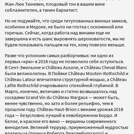
Жан-Люк Тюневен, плодовый тон в вашем вине
соблазнителен, а танин бархатист.
Но не подумайте, что среди титулованных винных замков,
особенно в Медоке, не было ни глотка с оскоминой или
горечью. Сейчас, когда работа над винами еще не
завершена и есть шанс выровнять шероховатости, мы не
будем показывать пальцем на тех, кому повезло меньше.
Разве что успокоим самых разборчивых: ни одно из
первых «крю» в 2018 году не позволило себе оступиться.
В Сент-Эмильоне и Château Ausone, и Château Cheval Blanc
были великолепны. В Пойяке Château Mouton-Rothschild и
Château Latour впечатляли структурной мощью, а Château
Lafite Rothschild очаровывало спокойной глубиной. В
Марго, конечно, величаво и статно возвышалось над
соседями Grand Vin du Château Margaux — может быть,
менее чувственно, но зато и более рельефно, чем в
прошлом году. Château Haut-Brion с винами урожая 2018
года — безусловно лучший в левобережном Бордо. И
белое, и красное его вино — вершины современного
виноделия. Великий терруар, приумноженный мудростью
владельца (принца Роберта Люксембургского) и