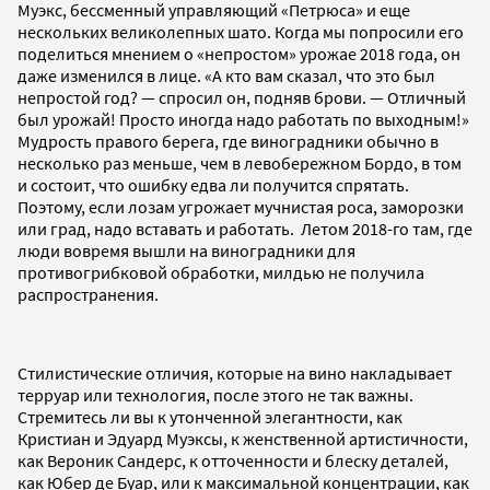
Муэкс, бессменный управляющий «Петрюса» и еще
нескольких великолепных шато. Когда мы попросили его
поделиться мнением о «непростом» урожае 2018 года, он
даже изменился в лице. «А кто вам сказал, что это был
непростой год? — спросил он, подняв брови. — Отличный
был урожай! Просто иногда надо работать по выходным!»
Мудрость правого берега, где виноградники обычно в
несколько раз меньше, чем в левобережном Бордо, в том
и состоит, что ошибку едва ли получится спрятать.
Поэтому, если лозам угрожает мучнистая роса, заморозки
или град, надо вставать и работать. Летом 2018-го там, где
люди вовремя вышли на виноградники для
противогрибковой обработки, милдью не получила
распространения.
Стилистические отличия, которые на вино накладывает
терруар или технология, после этого не так важны.
Стремитесь ли вы к утонченной элегантности, как
Кристиан и Эдуард Муэксы, к женственной артистичности,
как Вероник Сандерс, к отточенности и блеску деталей,
как Юбер де Буар, или к максимальной концентрации, как