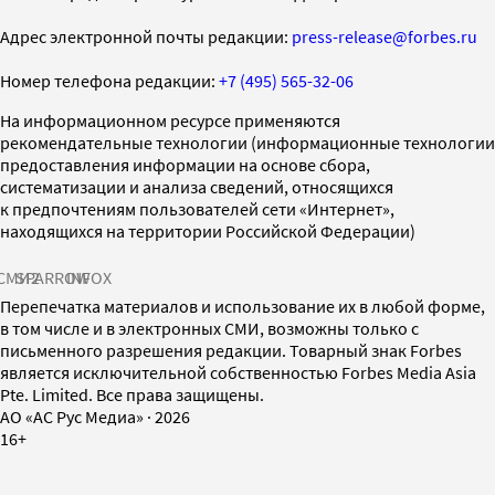
Адрес электронной почты редакции:
press-release@forbes.ru
Номер телефона редакции:
+7 (495) 565-32-06
На информационном ресурсе применяются
рекомендательные технологии (информационные технологии
предоставления информации на основе сбора,
систематизации и анализа сведений, относящихся
к предпочтениям пользователей сети «Интернет»,
находящихся на территории Российской Федерации)
СМИ2
SPARROW
INFOX
Перепечатка материалов и использование их в любой форме,
в том числе и в электронных СМИ, возможны только с
письменного разрешения редакции. Товарный знак Forbes
является исключительной собственностью Forbes Media Asia
Pte. Limited. Все права защищены.
AO «АС Рус Медиа»
·
2026
16+