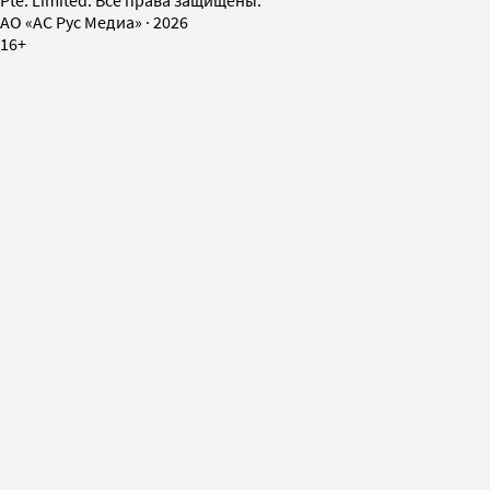
Pte. Limited. Все права защищены.
AO «АС Рус Медиа»
·
2026
16+