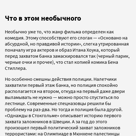
Что в этом необычного
Необычно уже то, что жанр фильма определен как
комедия. Этому способствуют его слоган — «Основано на
абсурдной, но правдивой истории», слегка утрированная
поначалу игра актеров и образ Итана Хоука, который
перед захватом банка замаскировался так (черный парик,
черные очки и прочее), что стал копией комика Бена
Стиллера.
Но особенно смешны действия полиции. Налетчики
захватили первый этаж банка, но полиция спокойно
располагается на втором, откуда на первый даже двери
выламывать не нужно — можно просто спуститься по
лестнице. Современные спецназовцы решили бы
проблему на раз-два. Но тогда и полиция была другой.
«Однажды в Стокгольме» описывает историю первого
захвата заложников в Швеции. А за год до этого
произошел первый политический захват заложников
террористами: на Олимпиаде в Мюнхене палестинцы