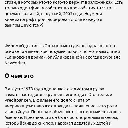
стран, в которых кто-то кого-то держит в заложниках. Есть
только один фильм собственно про события 1973-го —
документальный, шведский, 2003 года. Неужели
кинематограф проигнорировал столь важную и
выигрышную тему?
Фильм «Однажды в Стокгольме» сделан, однако, не на
основе той шведской документалки, а по мотивам статьи
«Банковская драма», опубликованной некогда в журнале
NewYorker.
О чем это
В августе 1973 года одиночка с автоматом в руках
захватывает здание крупнейшего тогда в Стокгольме
Kreditbanken. В фильме его долго считают
американцем: надо же оправдать появление в его роли
Итана Хоука. Персонаж объясняет, что с восьми лет жил в
Америке. В реальности он был чистопородным шведом,
который жив до сих пор, нарожал девятерых детей и