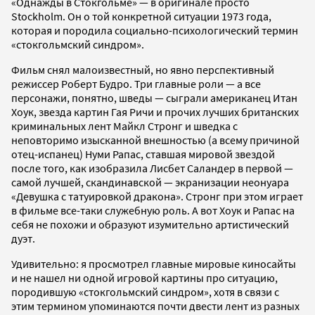
«Однажды в Стокгольме» — в оригинале просто
Stockholm. Он о той конкретной ситуации 1973 года,
которая и породила социально-психологический термин
«стокгольмский синдром».
Фильм снял малоизвестный, но явно перспективный
режиссер Роберт Будро. Три главные роли — а все
персонажи, понятно, шведы — сыграли американец Итан
Хоук, звезда картин Гая Ричи и прочих лучших британских
криминальных лент Майкл Стронг и шведка с
неповторимо изысканной внешностью (а всему причиной
отец-испанец) Нуми Рапас, ставшая мировой звездой
после того, как изобразила Лисбет Саландер в первой —
самой лучшей, скандинавской — экранизации неонуара
«Девушка с татуировкой дракона». Стронг при этом играет
в фильме все-таки служебную роль. А вот Хоук и Рапас на
себя не похожи и образуют изумительно артистический
дуэт.
Удивительно: я просмотрел главные мировые киносайты
и не нашел ни одной игровой картины про ситуацию,
породившую «стокгольмский синдром», хотя в связи с
этим термином упоминаются почти двести лент из разных