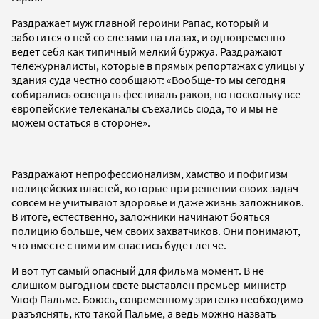
Раздражает муж главной героини Рапас, который и
заботится о ней со слезами на глазах, и одновременно
ведет себя как типичный мелкий буржуа. Раздражают
тележурналисты, которые в прямых репортажах с улицы у
здания суда честно сообщают: «Вообще-то мы сегодня
собирались освещать фестиваль раков, но поскольку все
европейские телеканалы съехались сюда, то и мы не
можем остаться в стороне».
Раздражают непрофессионализм, хамство и пофигизм
полицейских властей, которые при решении своих задач
совсем не учитывают здоровье и даже жизнь заложников.
В итоге, естественно, заложники начинают бояться
полицию больше, чем своих захватчиков. Они понимают,
что вместе с ними им спастись будет легче.
И вот тут самый опасный для фильма момент. В не
слишком выгодном свете выставлен премьер-министр
Улоф Пальме. Боюсь, современному зрителю необходимо
разъяснять, кто такой Пальме, а ведь можно назвать