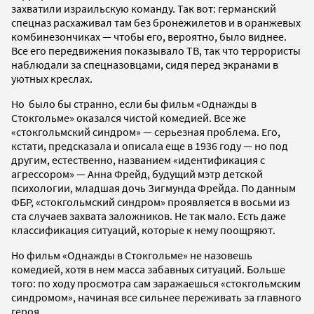
захватили израильскую команду. Так вот: германский
спецназ расхаживал там без бронежилетов и в оранжевых
комбинезончиках — чтобы его, вероятно, было виднее.
Все его передвижения показывало ТВ, так что террористы
наблюдали за спецназовцами, сидя перед экранами в
уютных креслах.
Но было бы странно, если бы фильм «Однажды в
Стокгольме» оказался чистой комедией. Все же
«стокгольмский синдром» — серьезная проблема. Его,
кстати, предсказала и описала еще в 1936 году — но под
другим, естественно, названием «идентификация с
агрессором» — Анна Фрейд, будущий мэтр детской
психологии, младшая дочь Зигмунда Фрейда. По данным
ФБР, «стокгольмский синдром» проявляется в восьми из
ста случаев захвата заложников. Не так мало. Есть даже
классификация ситуаций, которые к нему поощряют.
Но фильм «Однажды в Стокгольме» не назовешь
комедией, хотя в нем масса забавных ситуаций. Больше
того: по ходу просмотра сам заражаешься «стокгольмским
синдромом», начиная все сильнее переживать за главного
героя.