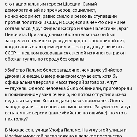
его национальным героем Швеции. Самый
демократичный из премьеров, социалист,
нонконформист, равно смело и резко выступавший
против политики и США, и СССР, если в чем-то с ними не
соглашался. Друг Фиделя Кастро и даже Палестины, враг
Пиночета. При загадочных обстоятельствах он был
застрелен на улице спустя двенадцать с половиной лет,
когда вновь стал премьером и — за три дня до визита в
СССР — пешком возвращался с женой из кинотеатра: он
обожал гулять по городу без охраны.
Убийство Пальме более загадочно, чем даже убийство
Джона Кеннеди. В американском случае есть хотя бы
официальная версия и масса теорий заговора. А тут
— глухняк. Одного человека было обвинили, приговорили
к пожизненному заключению, но потом отпустили из-за
недостатка улик. Хотя он даже разок признался. Опять
заподозрили — но вновь засомневались. Разумеется, и тут
есть темные версии (даже убийство по ошибке), но что в
них толку?
В Москве есть улица Улофа Пальме. На углу этой улицы и
Мосфильмовской расположено шведское посольство.