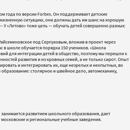
м года по версии Forbes. Он поддерживает детские
 жизненную ситуацию, они должны дать им шанс на хорошую
 — У «Летово» тоже цель — обучать детей совершенно разных:
Райсеменовское под Серпуховым, вложив в проект через
с в школе обучается порядка 150 учеников. «Школа
овий для интеграции детей в общество, поэтому мы перешли к
остей развития и из кровных семей, а не только сирот. Опыт
ировать и интегрировать их, еще незрелых и неопытных, во
образование: столярное и швейное дело, автомеханику,
я занимается развитием школьного образования, дает
московские и региональные учебные заведения.