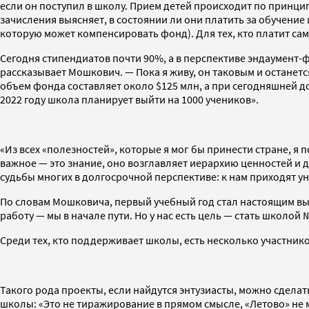
если он поступил в школу. Прием детей происходит по принц
зачисления выясняет, в состоянии ли они платить за обучение 
которую может компенсировать фонд). Для тех, кто платит само
Сегодня стипендиатов почти 90%, а в перспективе эндаумент
рассказывает Мошкович. — Пока я живу, он таковым и останетс
объем фонда составляет около $125 млн, а при сегодняшней до
2022 году школа планирует выйти на 1000 учеников».
«Из всех «полезностей», которые я мог бы принести стране, я
важное — это знание, оно возглавляет иерархию ценностей и 
судьбы многих в долгосрочной перспективе: к нам приходят ун
По словам Мошковича, первый учебный год стал настоящим вы
работу — мы в начале пути. Но у нас есть цель — стать школой 
Среди тех, кто поддерживает школы, есть несколько участнико
Такого рода проекты, если найдутся энтузиасты, можно сдела
школы: «Это не тиражирование в прямом смысле, «Летово» не