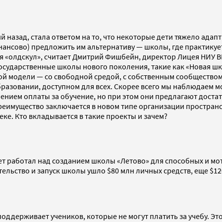
 назад, стала ответом на то, что некоторые дети тяжело адап
инансово) предложить им альтернативу ­— школы, где практику
тся «олдскул», считает Дмитрий Фишбейн, директор Лицея НИУ В
осударственные школы нового поколения, такие как «Новая шк
й модели — со свободной средой, с собственным сообществом
 образовании, доступном для всех. Скорее всего мы наблюдаем
нением оплаты за обучение, но при этом они предлагают доста
преимущество заключается в новом типе организации простра
еке. Кто вкладывается в такие проекты и зачем?
лет работал над созданием школы «Летово» для способных и м
тельство и запуск школы ушло $80 млн личных средств, еще $12
держивает учеников, которые не могут платить за учебу. Это