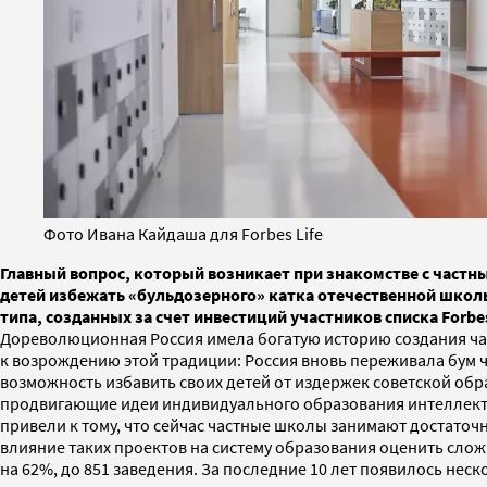
Фото Ивана Кайдаша для Forbes Life
Главный вопрос, который возникает при знакомстве с част
детей избежать «бульдозерного» катка отечественной школь
типа, созданных за счет инвестиций участников списка Forbe
Дореволюционная Россия имела богатую историю создания час
к возрождению этой традиции: Россия вновь переживала бум ч
возможность избавить своих детей от издержек советской об
продвигающие идеи индивидуального образования интеллектуа
привели к тому, что сейчас частные школы занимают достаточн
влияние таких проектов на систему образования оценить сложн
на 62%, до 851 заведения. За последние 10 лет появилось неск