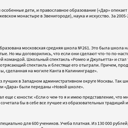
 и особенные дети, и православное образование («Дар» опека
евском монастыре в Звенигороде), наука и искусство. За 2005
бразована московская средняя школа № 261. Это была школа н
ые. Но мы договорились, что если они сделают что-то по-нас
сей командой. Школьный спектакль «Ромео и Джульетта» и стал
потрясающий спектакль и блестяще его отыграли. Причем, прод
лы, сделанная на могиле Канта в Калининграде».
з лучших в Западном административном округе Москвы. Так шк
ми «Дара» были переданы «Новой школе».
еще с юности: «Если о чем-то я и имею представление, что мн
сочетала бы в себе все лучшее из образовательных традиций и
циально для 600 учеников. Учеба платная. Из 130 000 рублей