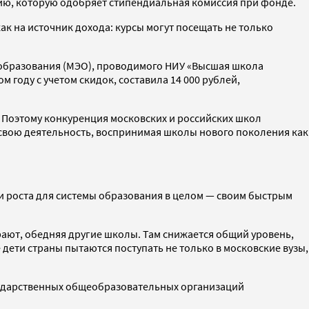
дию, которую одобряет стипендиальная комиссия при фонде.
ак на источник дохода: курсы могут посещать не только
 образования (МЭО), проводимого НИУ «Высшая школа
 году с учетом скидок, составила 14 000 рублей,
. Поэтому конкуренция московских и российских школ
 свою деятельность, воспринимая школы нового поколения как
ми роста для системы образования в целом — своим быстрым
рают, обедняя другие школы. Там снижается общий уровень,
 дети страны пытаются поступать не только в московские вузы,
осударственных общеобразовательных организаций