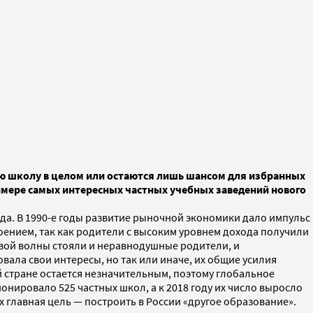
ую школу в целом или остаются лишь шансом для избранных
имере самых интересных частных учебных заведений нового
да. В 1990-е годы развитие рыночной экономики дало импульс
оением, так как родители с высоким уровнем дохода получили
рвой волны стояли и неравнодушные родители, и
ала свои интересы, но так или иначе, их общие усилия
й стране остается незначительным, поэтому глобальное
онировало 525 частных школ, а к 2018 году их число выросло
х главная цель — построить в России «другое образование».