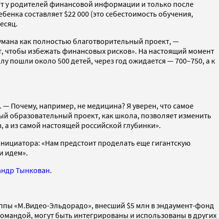
ает у родителей финансовой информации и только после
бенка составляет $22 000 (это себестоимость обучения,
есяц.
умана как полностью благотворительный проект, —
ент, чтобы избежать финансовых рисков». На настоящий момент
у пошли около 500 детей, через год ожидается — 700–750, а к
 — Почему, например, не медицина? Я уверен, что самое
ный образовательный проект, как школа, позволяет изменить
, а из самой настоящей российской глубинки».
инициатора: «Нам предстоит проделать еще гигантскую
и идем».
андр Тынкован
.
руппы «М.Видео-Эльдорадо», внесший $5 млн в эндаумент-фонд
командой, могут быть интегрированы и использованы в других