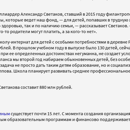
лиардер Александр Светаков, ставший в 2015 году филантропо
ы, которые ведет наш фонд, — для детей, попавших в трудную
о здоровью, так и по наличию семьи, — рассказывает Светаков.
-то родители могут платить, а за кого-то нет».
колу-интернат для детей с особыми потребностями в деревне 
ей. В прошлом учебном году в выпуске было 130 детей, сейча
 при ее определенных достоинствах негуманна, не создает усл
анса мы второй год набираем обыкновенных детей, без особенн
адача не просто дать таким детям образование, но и социализ
пова. Школа планирует развивать среднее профессиональное 
ветакова составит 880 млн рублей.
иным
существует почти 15 лет. С момента создания организаци
ным образовательным программам и финансово поддерживает 