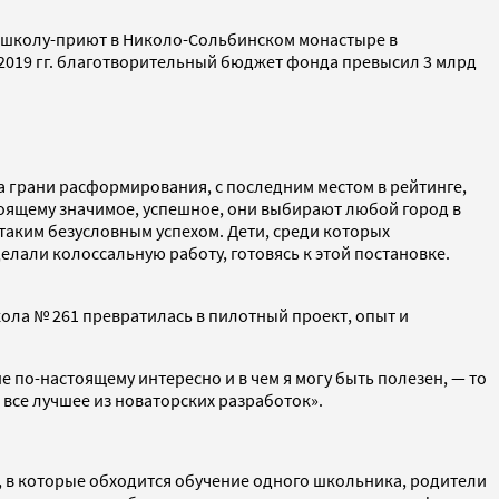
ет школу-приют в Николо-Сольбинском монастыре в
-2019 гг. благотворительный бюджет фонда превысил 3 млрд
а грани расформирования, с последним местом в рейтинге,
тоящему значимое, успешное, они выбирают любой город в
 таким безусловным успехом. Дети, среди которых
елали колоссальную работу, готовясь к этой постановке.
ола № 261 превратилась в пилотный проект, опыт и
е по-настоящему интересно и в чем я могу быть полезен, — то
 все лучшее из новаторских разработок».
, в которые обходится обучение одного школьника, родители