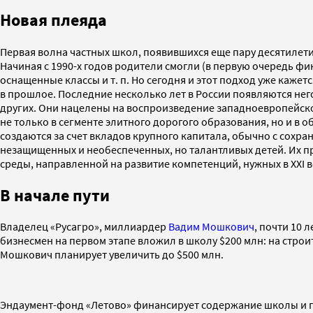
Новая плеяда
Первая волна частных школ, появившихся еще пару десятилетий
Начиная с 1990-х годов родители смогли (в первую очередь ф
оснащенные классы и т. п. Но сегодня и этот подход уже каже
в прошлое. Последние несколько лет в России появляются нег
других. Они нацелены на воспроизведение западноевропейско
не только в сегменте элитного дорогого образования, но и в
создаются за счет вкладов крупного капитала, обычно с сохра
незащищенных и необеспеченных, но талантливых детей. Их 
среды, направленной на развитие компетенций, нужных в XXI в
В начале пути
Владелец «Русагро», миллиардер
Вадим Мошкович
, почти 10 
бизнесмен на первом этапе вложил в школу $200 млн: на строи
Мошкович планирует увеличить до $500 млн.
Эндаумент-фонд «Летово» финансирует содержание школы и под