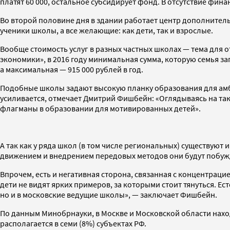
платят 60 000, остальное субсидирует фонд. В отсутствие ф
Во второй половине дня в здании работает центр дополнитель
ученики школы, а все желающие: как дети, так и взрослые.
Вообще стоимость услуг в разных частных школах — тема для
экономики», в 2016 году минимальная сумма, которую семья зап
а максимальная — 915 000 рублей в год.
Подобные школы задают высокую планку образования для амби
усиливается, отмечает Дмитрий Фишбейн: «Оглядываясь на так
флагманы в образовании для мотивированных детей».
А так как у ряда школ (в том числе региональных) существую
движением и внедрением передовых методов они будут побуж
Впрочем, есть и негативная сторона, связанная с концентрац
дети не видят ярких примеров, за которыми стоит тянуться. Е
но и в московские ведущие школы», — заключает Фишбейн.
По данным Минобрнауки, в Москве и Московской области нахо
располагается в семи (8%) субъектах РФ.