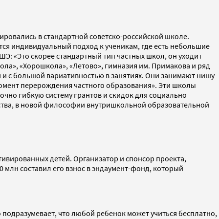
тировались в стандартной советско-российской школе.
ется индивидуальный подход к ученикам, где есть небольшие
ШЭ: «Это скорее стандартный тип частных школ, он уходит
ола», «Хорошкола», «Летово», гимназия им. Примакова и ряд
 и с большой вариативностью в занятиях. Они занимают нишу
 момент перерождения частного образования». Эти школы
точно гибкую систему грантов и скидок для социально
нства, в новой философии внутришкольной образовательной
отивированных детей. Организатор и спонсор проекта,
0 млн составил его взнос в эндаумент-фонд, который
 подразумевает, что любой ребенок может учиться бесплатно,