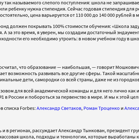
ипу так называемого слепого поступления: школа не запрашив
или ребенку нужна стипендия. Сейчас годовая стипендия для ре
стоятельно, цена варьируется от 110 000 до 140 000 рублей в м
-фонд должен покрывать 100% стоимости обучения: «Школа зад
я. А за это время, я уверен, мы создадим достаточный эндаум
ходности его необходимо утроить: в новом учебном году в школ
 посчитал, что образование — наибольшая, — говорит Мошкович.
дает возможность развивать все другие сферы. Такой масштаб
икальные дети, самородки со всей страны, даже не из городков
зовом для всей академической команды и для него лично как 
№1 в России и побороться за первенство в мире. И мы к этой цел
в списка Forbes:
Александр Светаков
,
Роман Троценко
и
Алекс
ть и в регионах, рассуждает Александр Тынкован, президент г
 массовая школа, подходы и технологии, которые выработаны 