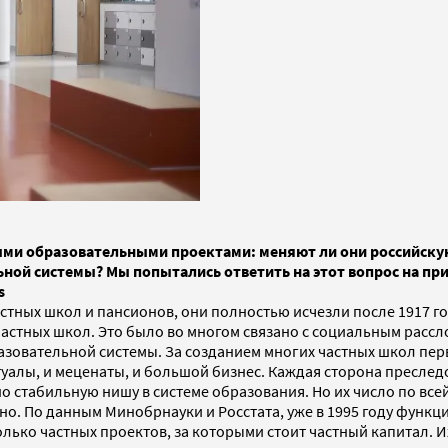
ными образовательными проектами: меняют ли они российск
ной системы? Мы попытались ответить на этот вопрос на пр
s
тных школ и пансионов, они полностью исчезли после 1917 го
астных школ. Это было во многом связано с социальным рассл
разовательной системы. За созданием многих частных школ пе
лы, и меценаты, и большой бизнес. Каждая сторона преследов
о стабильную нишу в системе образования. Но их число по все
о. По данным Минобрнауки и Росстата, уже в 1995 году функци
олько частных проектов, за которыми стоит частный капитал. И