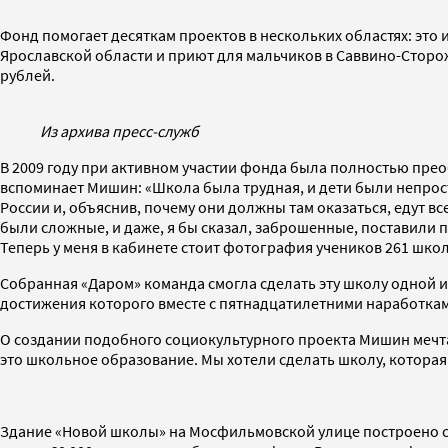
Фонд помогает десяткам проектов в нескольких областях: это
Ярославской области и приют для мальчиков в Саввино-Сторож
рублей.
Из архива пресс-служб
В 2009 году при активном участии фонда была полностью прео
вспоминает Мишин: «Школа была трудная, и дети были непрост
России и, объяснив, почему они должны там оказаться, едут в
были сложные, и даже, я бы сказал, заброшенные, поставили 
Теперь у меня в кабинете стоит фотография учеников 261 шко
Собранная «Даром» команда смогла сделать эту школу одной и
достижения которого вместе с пятнадцатилетними наработка
О создании подобного социокультурного проекта Мишин мечтал 
это школьное образование. Мы хотели сделать школу, которая 
Здание «Новой школы» на Мосфильмовской улице построено спе