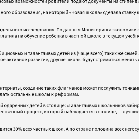
инансовых возможностей родители подают документы на стипен
ного образования, на который «Новая школа» сделала ставку к
 отдельного исследования. По данным Мониторинга экономики
латила на обучение ребенка в частной школе в текущем учебном
циозных и талантливых детей из (чаще всего) таких же семей
ое активное развитие, другие школы будут стремиться менять
т интернаты, создание таких флагманов может послужить точка
дать остальные школы к реформам.
ией одаренных детей в столице: «Талантливых школьников заби
стественный процесс, который наблюдается в столице, — лучшие
дится 30% всех частных школ. А по стране половина всех нег