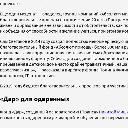
проектах».
Еще один меценат — владелец группы компаний «Абсолют» мил
благотворительные проекты на протяжении 20 лет. «Программ
жизнь и образование вне зависимости от обстоятельств, как п
их объединяют способности и желание учиться, при этом за кого
Сам Светаков в 2014 году создал полностью некоммерческую ш
благотворительный фонд «Абсолют-помощь» более 800 млн рубл
начиналась как коррекционная, но такая система образования
инклюзивному формату. Сейчас для создания гармоничного бал
пребывания в детском доме часто крайне травматичный, наша з
взрослую жизнь», — рассказала директор фонда Полина Филип
кинологию, IT-технологии.
В 2019 году бюджет благотворительных проектов при участии С
«Дар» для одаренных
Фонд «Дар», созданный основателем «Н-Транса»
Никитой Миш
возможность одаренным детям пройти обучение по современ