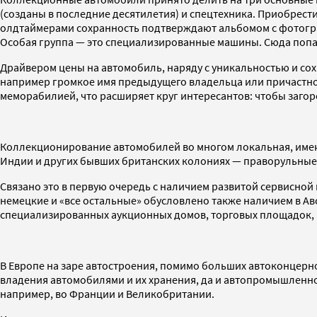
(созданы в последние десятилетия) и спецтехника. Приобрест
олдтаймерами сохранность подтверждают альбомом с фотограф
Особая группа — это специализированные машины. Сюда попад
Драйвером цены на автомобиль, наряду с уникальностью и со
например громкое имя предыдущего владельца или причастност
меморабилией, что расширяет круг интересантов: чтобы заго
Коллекционирование автомобилей во многом локальная, имеющ
Индии и других бывших британских колониях — праворульные
Связано это в первую очередь с наличием развитой сервисно
немецкие и «все остальные» обусловлено также наличием в А
специализированных аукционных домов, торговых площадок, г
В Европе на заре автостроения, помимо больших автоконцерн
владения автомобилями и их хранения, да и автопромышленнос
например, во Франции и Великобритании.