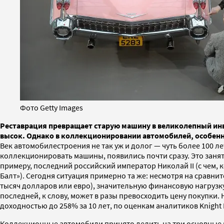
Фото Getty Images
Реставрация превращает старую машину в великолепный инве
высок. Однако в коллекционировании автомобилей, особенно
Век автомобилестроения не так уж и долог — чуть более 100 л
коллекционировать машины, появились почти сразу. Это занят
примеру, последний российский император Николай II (с чем, 
Балт»). Сегодня ситуация примерно та же: несмотря на сравн
тысяч долларов или евро), значительную финансовую нагрузку
последней, к слову, может в разы превосходить цену покупки
доходностью до 258% за 10 лет, по оценкам аналитиков Knight 
Коллекционные автомобили принято делить на три основные ка