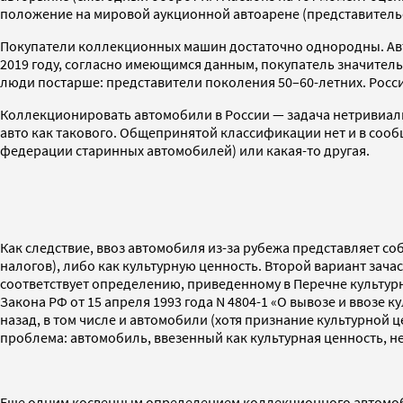
положение на мировой аукционной автоарене (представительств
Покупатели коллекционных машин достаточно однородны. Авт
2019 году, согласно имеющимся данным, покупатель значительн
люди постарше: представители поколения 50–60-летних. Россия
Коллекционировать автомобили в России — задача нетривиал
авто как такового. Общепринятой классификации нет и в соо
федерации старинных автомобилей) или какая-то другая.
Как следствие, ввоз автомобиля из-за рубежа представляет со
налогов), либо как культурную ценность. Второй вариант зач
соответствует определению, приведенному в Перечне культурн
Закона РФ от 15 апреля 1993 года N 4804-1 «О вывозе и ввозе 
назад, в том числе и автомобили (хотя признание культурной
проблема: автомобиль, ввезенный как культурная ценность, не
Еще одним косвенным определением коллекционного автомобиля