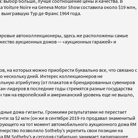
: выбор больше, лучше соотношение цены и качества. В
 Voiture Noire на Geneva Motor Show составила около $19 млн,
, выигравшую Тур де Франс 1964 года.
мировые автоколлекционеры, здесь же расположены самые
жество аукционных домов — «аукционных гаражей» и
, на которых можно приобрести буквально все, что связано с
 по нескольку дней. Интерес коллекционеров не
ильную атрибутику (от плакатов и брендированных сувениров
ан-лидеров в последние годы стремятся разные государства
ин там на европейский и американский уровень еще не вышло,
дные дома-гиганты. Громкими результатами не перестает
очти за $2 млн (он же в сентябре 2019-го продавал знаменитый
идирующего на тот момент автомобильного аукционного дома RM
тнерство позволило Sotheby’s укрепить свои позиции на
 на RM Sotheby’s и сегодня стабильно занимает лидирующее