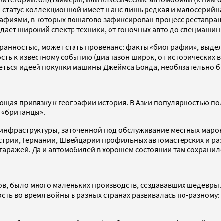
и статус коллекционной имеет шанс лишь редкая и малосерийна
иями, в которых пошагово зафиксирован процесс реставрации
ает широкий спектр техники, от гоночных авто до спецмашин
хранностью, может стать провенанс: факты «биографии», выд
ь к известному событию (диапазон широк, от исторических вс
реться идеей покупки машины Джеймса Бонда, необязательно 
ая привязку к географии история. В Азии популярностью пол
 «британцы».
й инфраструктуры, заточенной под обслуживание местных маро
встрии, Германии, Швейцарии профильных автомастерских и ра
аражей. Да и автомобилей в хорошем состоянии там сохранил
ов, было много маленьких производств, создававших шедевры.
ть во время войны в разных странах развивалась по-разному: 