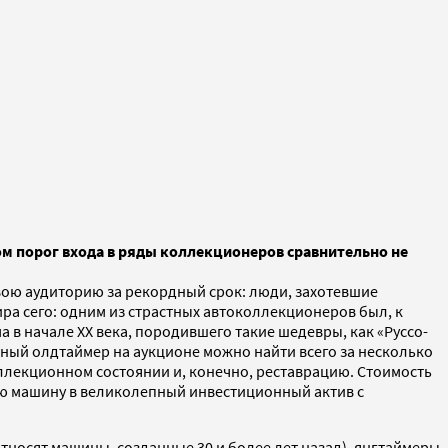
ом порог входа в ряды коллекционеров сравнительно не
свою аудиторию за рекордный срок: люди, захотевшие
ра сего: одним из страстных автоколлекционеров был, к
а в начале XX века, породившего такие шедевры, как «Руссо-
чный олдтаймер на аукционе можно найти всего за несколько
оллекционном состоянии и, конечно, реставрацию. Стоимость
рую машину в великолепный инвестиционный актив с
носят машины, созданные 30 и более лет назад), янгтаймеры