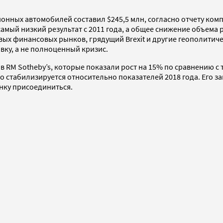
онных автомобилей составил $245,5 млн, согласно отчету ком
мый низкий результат с 2011 года, а общее снижение объема 
ых финансовых рынков, грядущий Brexit и другие геополитич
ку, а не полноценный кризис.
RM Sotheby’s, которые показали рост на 15% по сравнению с т
но стабилизируется относительно показателей 2018 года. Его з
ынку присоединиться.