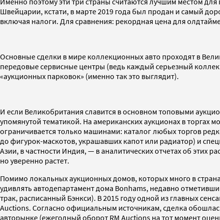
Именно поэтому эти три страны считаются лучшим местом для
Швейцарии, кстати, в марте 2019 года был продан и самый доро
включая налоги. Для сравнения: рекордная цена для олдтаймер
Основные сделки в мире коллекционных авто проходят в Вели
передовые сервисные центры (ведь каждый серьезный коллекц
«аукционных парковок» (именно так это выглядит).
И если Великобритания славится в основном топовыми аукцион
упомянутой тематикой. На американских аукционах в торгах мо
ограничивается только машинами: каталог любых торгов редк
до фигурок-маскотов, украшавших капот или радиатор) и спец
Азии, в частности Индия, — в аналитических отчетах об этих
но уверенно растет.
Помимо локальных аукционных домов, которых много в страна
удивлять автодепартамент дома Bonhams, недавно отметившийся 
трак, расписанный Бэнкси). В 2015 году одной из главных се
Auctions. Согласно официальным источникам, сделка обошлась
авторынке (ежегодный оборот RM Auctions на тот момент оцени