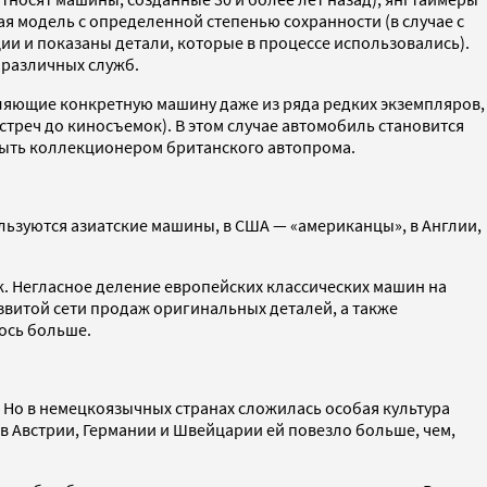
я модель с определенной степенью сохранности (в случае с
 и показаны детали, которые в процессе использовались).
 различных служб.
еляющие конкретную машину даже из ряда редких экземпляров,
треч до киносъемок). В этом случае автомобиль становится
быть коллекционером британского автопрома.
ьзуются азиатские машины, в США — «американцы», в Англии,
к. Негласное деление европейских классических машин на
звитой сети продаж оригинальных деталей, а также
ось больше.
 Но в немецкоязычных странах сложилась особая культура
в Австрии, Германии и Швейцарии ей повезло больше, чем,