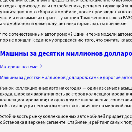
отходах производства и потребления», регламентирующей упла
утилизационного сбора автомобили, после производства кот
части и ввозимые из стран — участниц Таможенного союза ЕАЭС
автомобилем» и даже получает некоторые льготы при ввозе.
Что с отечественным автопромом? Одни и те же модели автом
пор не пришли к единому определению того, что считать кла
Машины за десятки миллионов долларов
Материал по теме
Машины за десятки миллионов долларов: самые дорогие авто
Рынок коллекционных авто на сегодня — один из самых насыщ
входа, широкая вариативность векторов коллекционирования
коллекционирования; ни одно другое направление, сопоставим
события внутри него могли оказывать влияние на мировой ры
Устойчивость рынку коллекционных автомобилей придает дост
обстановка в верхнем сегменте. Стабилен и рейтинг самых попул