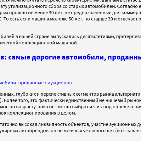
ту утилизационного сбора со старых автомобилей. Согласно е
орых прошло не менее 30 лет, не предназначенные для комме
. То есть если машина моложе 50 лет, но старше 30 и отвечает
обилей в нашей стране выпускались десятилетиями, претерпев
ссической коллекционной машиной.
: самые дорогие автомобили, проданны
мобили, проданные с аукционов
енных, глубоких и перспективных сегментов рынка альтернати
). Более того, это фактически единственный не нишевый рын
ое по возрасту, пока не смогло выбраться из-под определения
нок коллекционирования в целом.
аточно высокая ликвидность объектов, участие аукционных до
ярных автобрендов: он не менялся уже много лет (возглавляет с