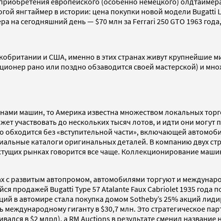
 приобретения европейского (особенно немецкого) олдтаймера
гой янгтаймер в истории: цена покупки новой модели Bugatti La
а на сегодняшний день — $70 млн за Ferrari 250 GTO 1963 года
кобритании и США, именно в этих странах живут крупнейшие 
ионер рано или поздно обзаводится своей мастерской) и мно
ами машин, то Америка известна множеством локальных торгов
жет участвовать до нескольких тысяч лотов, и идти они могут
о обходится без «вступительной части», включающей автомоб
иальные каталоги оригинальных деталей. В компанию двух стр
 растущих рынках говорится все чаще. Коллекционирование маш
х с развитым автопромом, автомобилями торгуют и междунаро
продажей Bugatti Type 57 Atalante Faux Cabriolet 1935 года п
нсаций в автомире стала покупка домом Sotheby’s 25% акций л
 международному гиганту в $30,7 млн. Это стратегическое пар
вался в $2 млрд), а RM Auctions в результате сменил название