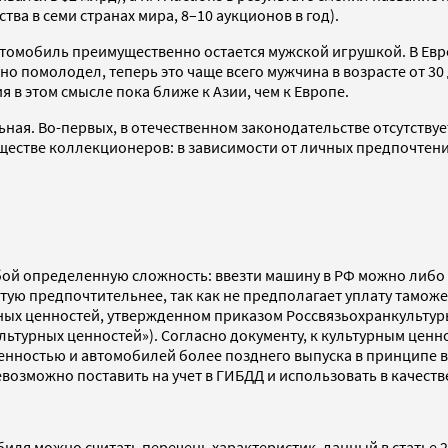
а в семи странах мира, 8–10 аукционов в год).
омобиль преимущественно остается мужской игрушкой. В Евр
о помолодел, теперь это чаще всего мужчина в возрасте от 30
 в этом смысле пока ближе к Азии, чем к Европе.
ьная. Во-первых, в отечественном законодательстве отсутст
бществе коллекционеров: в зависимости от личных предпочтен
бой определенную сложность: ввезти машину в РФ можно либо в
астую предпочтительнее, так как не предполагает уплату тамо
ых ценностей, утвержденном приказом Россвязьохранкультуры 
культурных ценностей»). Согласно документу, к культурным цен
 ценностью и автомобилей более позднего выпуска в принципе 
возможно поставить на учет в ГИБДД и использовать в качеств
 можно считать перечень характеристик, данный в статье 24.