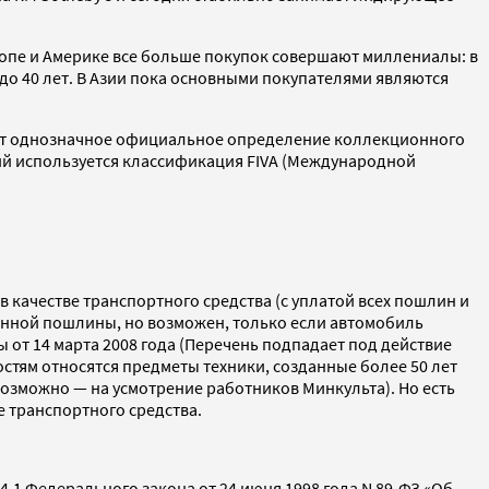
опе и Америке все больше покупок совершают миллениалы: в
 до 40 лет. В Азии пока основными покупателями являются
вует однозначное официальное определение коллекционного
ий используется классификация FIVA (Международной
 качестве транспортного средства (с уплатой всех пошлин и
женной пошлины, но возможен, только если автомобиль
от 14 марта 2008 года (Перечень подпадает под действие
ностям относятся предметы техники, созданные более 50 лет
возможно — на усмотрение работников Минкульта). Но есть
е транспортного средства.
1 Федерального закона от 24 июня 1998 года N 89-ФЗ «Об