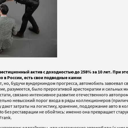
стиционный актив с доходностью до 258% за 10 лет. При эт
 в России, есть свои подводные камни
ет, но, будучи вундеркиндом прогресса, автомобиль завоевал 
ие, разумеется, было прерогативой аристократии и сильных ми
кстати, связано интенсивное развитие отечественного автопром
ительно невысокий порог входа в ряды коллекционеров (прили
 дают затраты на логистику, хранение, поддержание авто в к
. Но без реставрации не обойтись: именно она превращает ста
Frank.
тегории: олдтаймеры, или классические автомобили (к ним от