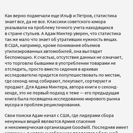
Как верно подмечали еще Ильф и Петров, статистика
знает все, да не все. Классики советского юмора
указывали на проблему точного учета находящихся
в стране стульев. А Адам Минтер уверен, что статистика
так же мало что знает об утративших нужность вещах.
В США, например, кроме понимания объемов
утилизированных автомобилей, она выглядит
беспомощно. К счастью, отсутствие данных не означает,
что торговлю бывшими в употреблении товарами не
отследить, просто вместо сидения в архивах
исследователю придется попутешествовать по местам,
где секонд-хенд собирают, покупают, сортируют и
продают. Для Адама Минтера, автора книги о секонд-
хенде, это не первый подход к теме — его предыдущая
книга была посвящена исследованию мирового рынка
мусора и проблем рециклирования.
Свои поиски Адам начал с США, где лидерами сбора
ненужных вещей являются Армия спасения
и некоммерческая организация Goodwill. Последняя имеет
магазины, в которых собранное продается с большой