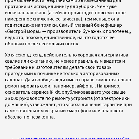
протирки и чистки, клинингу для уборки. Чем хуже
изначальная ткань (а сейчас происходит повсеместное
намеренное снижение ее качества), тем меньше она
годится даже на тряпки. Самый главный бенефициар
«быстрой моды» — производители бумажных полотенец,
ведь это, похоже, единственное, на что годятся ее
обновки после нескольких носок.
Хотя секонд-хенд действительно хорошая альтернатива
свалке или сжиганию, не менее правильным видится и
требование к изготовителям делать свои товары
пригодными к починке не только в авторизованных
салонах. Да и вообще люди имеют право самостоятельно
ремонтировать свои, например, айфоны. Например,
основатель сервиса iFixit, опубликовавшего уже свыше
36 000 руководств по ремонту устройств (от электроники
до машин), утверждает, что угроза лишения гарантии при
самостоятельном вскрытии смартфона или планшета
абсолютно незаконна.
Неизвестная изнанка современного прогресса: без