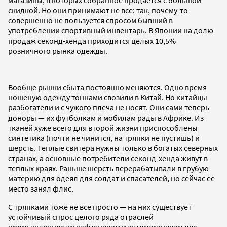
скидкой. Но они принимают не все: так, почему-то
совершенно не пользуется спросом бывший в
употреблении спортивный инвентарь. В Японии на долю
продаж секонд-хенда приходится целых 10,5%
розничного рынка одежды.
Вообще рынки сбыта постоянно меняются. Одно время
ношеную одежду тоннами свозили в Китай. Но китайцы
разбогатели и с чужого плеча не носят. Они сами теперь
доноры — их футболкам и мобилам рады в Африке. Из
тканей хуже всего для второй жизни приспособлены
синтетика (почти не чинится, на тряпки не пустишь) и
шерсть. Теплые свитера нужны только в богатых северных
странах, а основные потребители секонд-хенда живут в
теплых краях. Раньше шерсть перерабатывали в грубую
материю для одеял для солдат и спасателей, но сейчас ее
место занял флис.
С тряпками тоже не все просто — на них существует
устойчивый спрос целого ряда отраслей
промышленности: нефтяникам и автомеханикам для