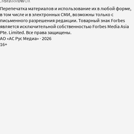
СМИ2
SPARROW
INFOX
Перепечатка материалов и использование их в любой форме,
в том числе и в электронных СМИ, возможны только с
письменного разрешения редакции. Товарный знак Forbes
является исключительной собственностью Forbes Media Asia
Pte. Limited. Все права защищены.
AO «АС Рус Медиа»
·
2026
16+