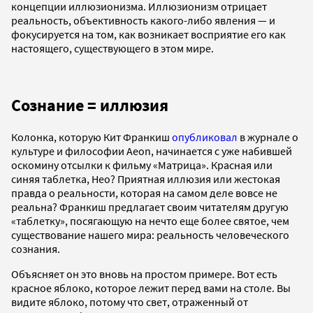
концепции иллюзионизма. Иллюзионизм отрицает
реальность, объективность какого-либо явления — и
фокусируется на том, как возникает восприятие его как
настоящего, существующего в этом мире.
Сознание = иллюзия
Колонка, которую Кит Франкиш
опубликовал
в журнале о
культуре и философии Aeon, начинается с уже набившей
оскомину отсылки к фильму «Матрица». Красная или
синяя таблетка, Нео? Приятная иллюзия или жестокая
правда о реальности, которая на самом деле вовсе не
реальна? Франкиш предлагает своим читателям другую
«таблетку», посягающую на нечто еще более святое, чем
существование нашего мира: реальность человеческого
сознания.
Объясняет он это вновь на простом примере. Вот есть
красное яблоко, которое лежит перед вами на столе. Вы
видите яблоко, потому что свет, отраженный от