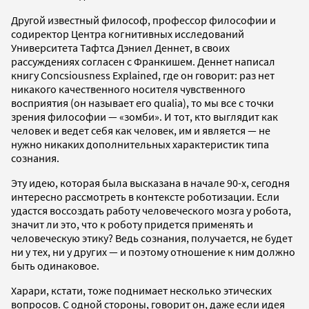
Другой известный философ, профессор философии и
содиректор Центра когнитивных исследований
Университета Тафтса Дэниел Деннет, в своих
рассуждениях согласен с Франкишем. Деннет написал
книгу Concsiousness Explained, где он говорит: раз нет
никакого качественного носителя чувственного
восприятия (он называет его qualia), то мы все с точки
зрения философии — «зомби». И тот, кто выглядит как
человек и ведет себя как человек, им и является — не
нужно никаких дополнительных характеристик типа
сознания.
Эту идею, которая была высказана в начале 90-х, сегодня
интересно рассмотреть в контексте роботизации. Если
удастся воссоздать работу человеческого мозга у робота,
значит ли это, что к роботу придется применять и
человеческую этику? Ведь сознания, получается, не будет
ни у тех, ни у других — и поэтому отношение к ним должно
быть одинаковое.
Харари, кстати, тоже поднимает несколько этических
вопросов. С одной стороны, говорит он, даже если идея