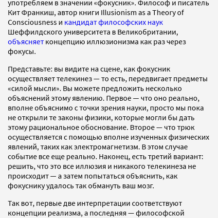
употребляем в значении «фокусник». Философ и писатель
Кит Франкиш, автор книги Illusionism as a Theory of
Consciousness и
кандидат философских наук
Шеффилдского университета в Великобритании,
объясняет
концепцию иллюзионизма как раз через
фокусы.
Представьте: вы видите на сцене, как фокусник
осуществляет телекинез — то есть, передвигает предметы
«силой мысли». Вы можете предложить несколько
объяснений этому явлению. Первое — что оно реально,
вполне объяснимо с точки зрения науки, просто мы пока
не открыли те законы физики, которые могли бы дать
этому рациональное обоснование. Второе — что трюк
осуществляется с помощью вполне изученных физических
явлений, таких как электромагнетизм. В этом случае
событие все еще реально. Наконец, есть третий вариант:
решить, что это все иллюзия и никакого телекинеза не
происходит — а затем попытаться объяснить, как
фокуснику удалось так обмануть ваш мозг.
Так вот, первые две интерпретации соответствуют
концепции реализма, а последняя — философской