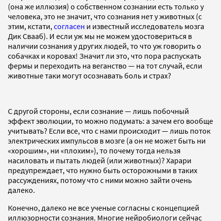
(она же иллюзия) о собственном сознании есть только у
человека, это не значит, что сознания нет у животных (с
этим, кстати,
согласен
и известный исследователь мозга
Дик Свааб). И если уж мы не можем удостовериться в
наличии сознания у других людей, то что уж говорить о
собачках и коровах! Значит ли это, что пора распускать
фермы и переходить на веганство — на тот случай, если
животные таки могут осознавать боль и страх?
С другой стороны, если сознание — лишь побочный
эффект эволюции, то можно подумать: а зачем его вообще
учитывать? Если все, что с нами происходит — лишь поток
электрических импульсов в мозге (а он не может быть ни
«хорошим», ни «плохим»), то почему тогда нельзя
насиловать и пытать людей (или животных)? Харари
предупреждает, что нужно быть осторожными в таких
рассуждениях, потому что с ними можно зайти очень
далеко.
Конечно, далеко не все ученые согласны с концепцией
иллюзорности сознания. Многие нейробиологи сейчас