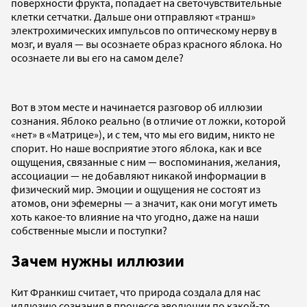
поверхности фрукта, попадает на светочувствительные
клетки сетчатки. Дальше они отправляют «транш»
электрохимических импульсов по оптическому нерву в
мозг, и вуаля — вы осознаете образ красного яблока. Но
осознаете ли вы его на самом деле?
Вот в этом месте и начинается разговор об иллюзии
сознания. Яблоко реально (в отличие от ложки, которой
«нет» в «Матрице»), и с тем, что мы его видим, никто не
спорит. Но наше восприятие этого яблока, как и все
ощущения, связанные с ним — воспоминания, желания,
ассоциации — не добавляют никакой информации в
физический мир. Эмоции и ощущения не состоят из
атомов, они эфемерны — а значит, как они могут иметь
хоть какое-то влияние на что угодно, даже на наши
собственные мысли и поступки?
Зачем нужны иллюзии
Кит Франкиш считает, что природа создала для нас
иллюзию сознания в процессе эволюции по какой-то