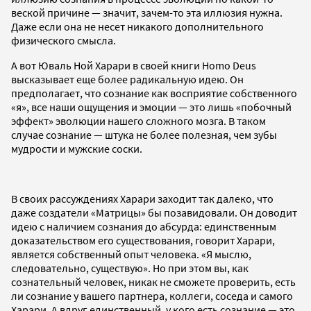
веской причине — значит, зачем-то эта иллюзия нужна.
Даже если она не несет никакого дополнительного
физического смысла.
А вот Юваль Ной Харари в своей книги Homo Deus
высказывает еще более радикальную идею. Он
предполагает, что сознание как восприятие собственного
«я», все наши ощущения и эмоции — это лишь «побочный
эффект» эволюции нашего сложного мозга. В таком
случае сознание — штука не более полезная, чем зубы
мудрости и мужские соски.
В своих рассуждениях Харари заходит так далеко, что
даже создатели «Матрицы» бы позавидовали. Он доводит
идею с наличием сознания до абсурда: единственным
доказательством его существования, говорит Харари,
является собственный опыт человека. «Я мыслю,
следовательно, существую». Но при этом вы, как
сознательный человек, никак не сможете проверить, есть
ли сознание у вашего партнера, коллеги, соседа и самого
Харари. А вдруг единственный, у кого есть сознание — это