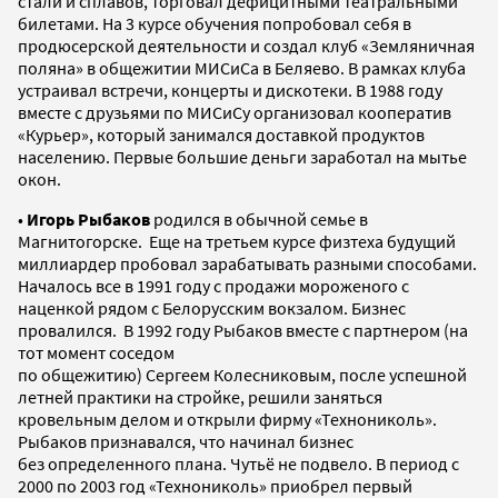
стали и сплавов, торговал дефицитными театральными
билетами. На 3 курсе обучения попробовал себя в
продюсерской деятельности и создал клуб «Земляничная
поляна» в общежитии МИСиСа в Беляево. В рамках клуба
устраивал встречи, концерты и дискотеки. В 1988 году
вместе с друзьями по МИСиСу организовал кооператив
«Курьер», который занимался доставкой продуктов
населению. Первые большие деньги заработал на мытье
окон.
•
Игорь Рыбаков
родился в обычной семье в
Магнитогорске. Еще на третьем курсе физтеха будущий
миллиардер пробовал зарабатывать разными способами.
Началось все в 1991 году с продажи мороженого с
наценкой рядом с Белорусским вокзалом. Бизнес
провалился. В 1992 году Рыбаков вместе с партнером (на
тот момент соседом
по общежитию) Сергеем Колесниковым, после успешной
летней практики на стройке, решили заняться
кровельным делом и открыли фирму «Технониколь».
Рыбаков признавался, что начинал бизнес
без определенного плана. Чутьё не подвело. В период с
2000 по 2003 год «Технониколь» приобрел первый