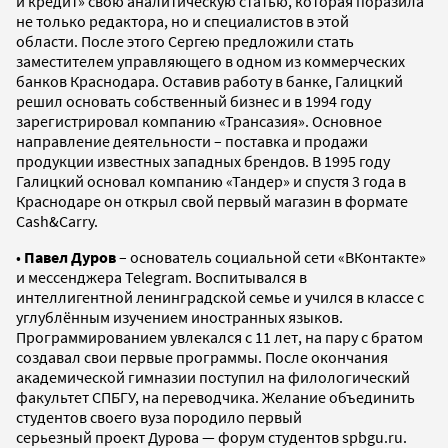
и кредит» свою аналитическую статью, которая поразила
не только редактора, но и специалистов в этой
области. После этого Сергею предложили стать
заместителем управляющего в одном из коммерческих
банков Краснодара. Оставив работу в банке, Галицкий
решил основать собственный бизнес и в 1994 году
зарегистрировал компанию «Трансазия». Основное
направление деятельности – поставка и продажи
продукции известных западных брендов. В 1995 году
Галицкий основал компанию «Тандер» и спустя 3 года в
Краснодаре он открыл свой первый магазин в формате
Cash&Carry.
•
Павел Дуров
– основатель социальной сети «ВКонтакте»
и мессенджера Telegram. Воспитывался в
интеллигентной ленинградской семье и учился в классе с
углублённым изучением иностранных языков.
Программированием увлекался с 11 лет, на пару с братом
создавал свои первые программы. После окончания
академической гимназии поступил на филологический
факультет СПБГУ, на переводчика. Желание объединить
студентов своего вуза породило первый
серьезный проект Дурова — форум студентов spbgu.ru.