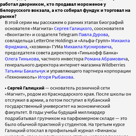
работал дворником, кто продавал мороженое у
Белорусского вокзала, а кто собирал фундук и торговал на
рынке?
В этой серии мы расскажем о ранних этапах биографий
основателя «Магнита»
Сергея Галицкого
, сооснователя
«Вконтакте» и создателя Telegram
Павла Дурова
,
cовладельца LetterOne Holdings и «Альфа-Групп»
Михаила
Фридмана
, «хозяина» ГУМа
Михаила Куснировича
,
председателя совета директоров «Тинькофф Банка»
Олега Тинькова
, частного инвестора
Романа Абрамович
а,
генерального директора интернет-магазина Wildberries
Татьяны Бакальчук
и управляющего партнера корпорации
«Технониколь»
Игоря Рыбакова
.
•
Сергей Галицкий
— основатель розничной сети
«Магнит», родом из Краснодарского края. После школы он
отслужил в армии, а потом поступил в Кубанский
государственный университет на экономический
факультет. В годы учебы будущий миллиардер
подрабатывал грузчиком на парфюмерном складе — это
было обычной практикой у студентов. На третьем курсе
Галицкий отослал в профильный журнал «Финансы