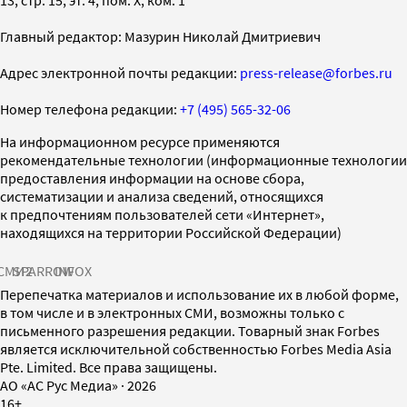
Главный редактор: Мазурин Николай Дмитриевич
Адрес электронной почты редакции:
press-release@forbes.ru
Номер телефона редакции:
+7 (495) 565-32-06
На информационном ресурсе применяются
рекомендательные технологии (информационные технологии
предоставления информации на основе сбора,
систематизации и анализа сведений, относящихся
к предпочтениям пользователей сети «Интернет»,
находящихся на территории Российской Федерации)
СМИ2
SPARROW
INFOX
Перепечатка материалов и использование их в любой форме,
в том числе и в электронных СМИ, возможны только с
письменного разрешения редакции. Товарный знак Forbes
является исключительной собственностью Forbes Media Asia
Pte. Limited. Все права защищены.
AO «АС Рус Медиа»
·
2026
16+