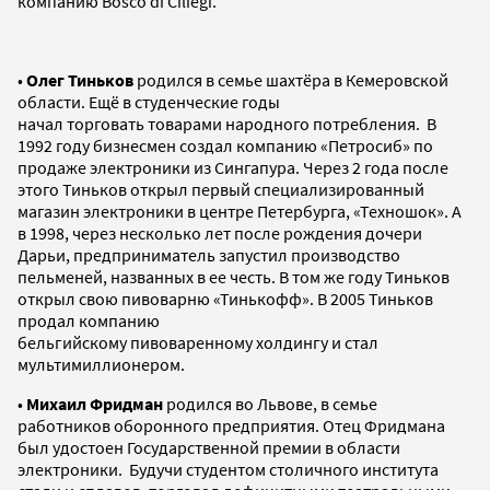
компанию Bosco di Ciliegi.
•
Олег Тиньков
родился в семье шахтёра в Кемеровской
области. Ещё в студенческие годы
начал торговать товарами народного потребления. В
1992 году бизнесмен создал компанию «Петросиб» по
продаже электроники из Сингапура. Через 2 года после
этого Тиньков открыл первый специализированный
магазин электроники в центре Петербурга, «Техношок». А
в 1998, через несколько лет после рождения дочери
Дарьи, предприниматель запустил производство
пельменей, названных в ее честь. В том же году Тиньков
открыл свою пивоварню «Тинькофф». В 2005 Тиньков
продал компанию
бельгийскому пивоваренному холдингу и стал
мультимиллионером.
•
Михаил Фридман
родился во Львове, в семье
работников оборонного предприятия. Отец Фридмана
был удостоен Государственной премии в области
электроники. Будучи студентом столичного института