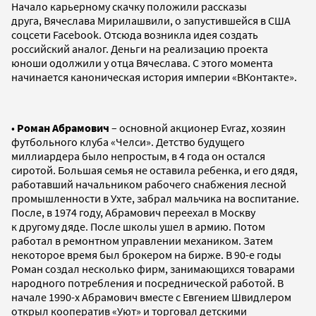
Начало карьерному скачку положили рассказы
друга, Вячеслава Мирилашвили, о запустившейся в США
соцсети Facebook. Отсюда возникла идея создать
российский аналог. Деньги на реализацию проекта
юноши одолжили у отца Вячеслава. С этого момента
начинается каноническая история империи «ВКонтакте».
•
Роман Абрамович
– основной акционер Evraz, хозяин
футбольного клуба «Челси». Детство будущего
миллиардера было непростым, в 4 года он остался
сиротой. Большая семья не оставила ребенка, и его дядя,
работавший начальником рабочего снабжения лесной
промышленности в Ухте, забрал мальчика на воспитание.
После, в 1974 году, Абрамович переехал в Москву
к другому дяде. После школы ушел в армию. Потом
работал в ремонтном управлении механиком. Затем
некоторое время был брокером на бирже. В 90-е годы
Роман создал несколько фирм, занимающихся товарами
народного потребления и посреднической работой. В
начале 1990-х Абрамович вместе с Евгением Швидлером
открыл кооператив «Уют» и торговал детскими