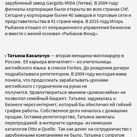
зарубежный завод Gargzdu MIDA (Литва). В 2004 году
филиалы корпорации были открыты во всех странах СНГ.
Сегодня у корпорации более 40 заводов и торговые сети и
представительства в 41 стране мира. В 2015 году Игорь
Рыбаков отошел от операционного управления бизнесом
и вместе с женой основал «Рыбаков Фонд».
•
Татьяна Бакальчук
— вторая женщина-миллиардер в
России. Её карьера впечатляет— из учительницы
английского языка в список Forbes. До рождения дочери
подрабатывала репетитором. В 2004 году молодая мама
поняла, что продолжать зарабатывать уроками
английского с грудничком на руках не
получится. Удовлетвориться званием «домохозяйки» не
позволял семейный бюджет. Татьяна задумалась о
бизнесе через интернет, который бы обеспечил ей гибкий
график работы. Собственное дело началось с домашних
продаж. Оставив репетиторство, Татьяна занялась
перепродажей в интернете одежды из немецких
каталогов Otto и Quelle. Так как денег на сотрудничество с
зарубежными компаниями не было, Татьяна с супругом