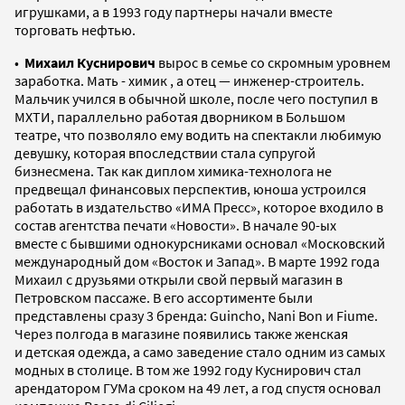
игрушками, а в 1993 году партнеры начали вместе
торговать нефтью.
•
Михаил Куснирович
вырос в семье со скромным уровнем
заработка. Мать - химик , а отец — инженер-строитель.
Мальчик учился в обычной школе, после чего поступил в
МХТИ, параллельно работая дворником в Большом
театре, что позволяло ему водить на спектакли любимую
девушку, которая впоследствии стала супругой
бизнесмена. Так как диплом химика-технолога не
предвещал финансовых перспектив, юноша устроился
работать в издательство «ИМА Пресс», которое входило в
состав агентства печати «Новости». В начале 90-ых
вместе с бывшими однокурсниками основал «Московский
международный дом «Восток и Запад». В марте 1992 года
Михаил с друзьями открыли свой первый магазин в
Петровском пассаже. В его ассортименте были
представлены сразу 3 бренда: Guincho, Nani Bon и Fiume.
Через полгода в магазине появились также женская
и детская одежда, а само заведение стало одним из самых
модных в столице. В том же 1992 году Куснирович стал
арендатором ГУМа сроком на 49 лет, а год спустя основал