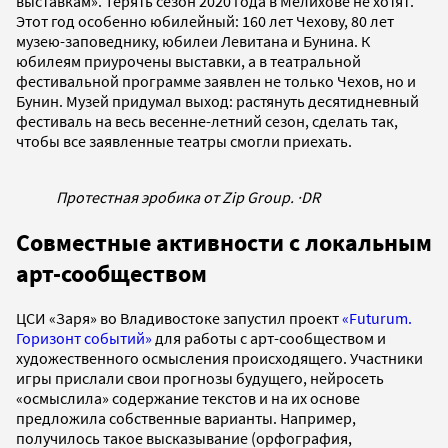
выставкам». Терять сезон 2020 года в Мелихове не хотят.
Этот год особенно юбилейный: 160 лет Чехову, 80 лет
музею-заповеднику, юбилеи Левитана и Бунина. К
юбилеям приурочены выставки, а в театральной
фестивальной программе заявлен не только Чехов, но и
Бунин. Музей придумал выход: растянуть десятидневный
фестиваль на весь весенне-летний сезон, сделать так,
чтобы все заявленные театры смогли приехать.
Протестная эробика от Zip Group.
·
DR
Совместные активности с локальным
арт-сообществом
ЦСИ «Заря» во Владивостоке запустил проект
«Futurum.
Горизонт событий»
для работы с арт-сообществом и
художественного осмысления происходящего. Участники
игры прислали свои прогнозы будущего, нейросеть
«осмыслила» содержание текстов и на их основе
предложила собственные варианты. Например,
получилось такое высказывание (орфография,