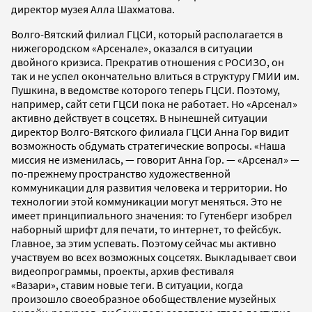
директор музея Алла Шахматова.
Волго-Вятский филиал ГЦСИ, который располагается в
нижегородском «Арсенале», оказался в ситуации
двойного кризиса. Прекратив отношения с РОСИЗО, он
так и не успел окончательно влиться в структуру ГМИИ им.
Пушкина, в ведомстве которого теперь ГЦСИ. Поэтому,
например, сайт cети ГЦСИ пока не работает. Но «Арсенал»
активно действует в соцсетях. В нынешней ситуации
директор Волго-Вятского филиала ГЦСИ Анна Гор видит
возможность обдумать стратегические вопросы. «Наша
миссия не изменилась, — говорит Анна Гор. — «Арсенал» —
по-прежнему пространство художественной
коммуникации для развития человека и территории. Но
технологии этой коммуникации могут меняться. Это не
имеет принципиального значения: то Гутенберг изобрел
наборный шрифт для печати, то интернет, то фейсбук.
Главное, за этим успевать. Поэтому сейчас мы активно
участвуем во всех возможных соцсетях. Выкладывает свои
видеопрограммы, проекты, архив фестиваля
«Вазари», ставим новые теги. В ситуации, когда
произошло своеобразное обобществление музейных