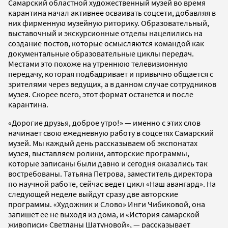
Самарский областной художественный музей во время
карантина начал активнее осваивать соцсети, добавляя в
них фирменную музейную риторику. Образовательный,
выставочный и экскурсионные отделы нацелились на
создание постов, которые осмысляются командой как
документальные образовательные циклы передач.
Местами это похоже на утреннюю телевизионную
передачу, которая подбадривает и привычно общается с
зрителями через ведущих, а в данном случае сотрудников
музея. Скорее всего, этот формат останется и после
карантина.
«Дорогие друзья, доброе утро!» — именно с этих слов
начинает свою ежедневную работу в соцсетях Самарский
музей. Мы каждый день рассказываем об экспонатах
музея, выставляем ролики, авторские программы,
которые записаны были давно и сегодня оказались так
востребованы. Татьяна Петрова, заместитель директора
по научной работе, сейчас ведет цикл «Наш авангард». На
следующей неделе выйдут сразу две авторские
программы. «Художник и Слово» Инги Чибиковой, она
запишет ее не выходя из дома, и «История самарской
живописи» Светланы Шатуновой», — рассказывает