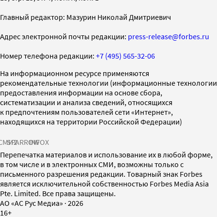
Главный редактор: Мазурин Николай Дмитриевич
Адрес электронной почты редакции:
press-release@forbes.ru
Номер телефона редакции:
+7 (495) 565-32-06
На информационном ресурсе применяются
рекомендательные технологии (информационные технологии
предоставления информации на основе сбора,
систематизации и анализа сведений, относящихся
к предпочтениям пользователей сети «Интернет»,
находящихся на территории Российской Федерации)
СМИ2
SPARROW
INFOX
Перепечатка материалов и использование их в любой форме,
в том числе и в электронных СМИ, возможны только с
письменного разрешения редакции. Товарный знак Forbes
является исключительной собственностью Forbes Media Asia
Pte. Limited. Все права защищены.
AO «АС Рус Медиа»
·
2026
16+