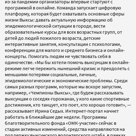
из-за пандемии организаторы впервые стартуют с
программой в онлайне. Команда запускает цифровую
платформу, которая будет охватывать основные сферы
жизни Выксы: давать актуальную информацию об
эпидемиологической ситуации в городе, вести
образовательные курсы для всех возрастных групп, от
детей до людей пожилого возраста, детские
интерактивные занятия, консультации с психологами,
конференции для малого и среднего бизнеса и онлайн-
концерты. Помогать людям не чувствовать себя в
одиночестве. «Мы бы хотели помочь выксунцам в онлайн-
режиме легче пережить нынешний кризис и преодолеть с
меньшими потерями социальные, личные,
эпидемиологические и экономические проблемы. Среди
самых разных программ, которые мы вскоре запустим,
например, «Чемпионы Выксы», где будем рассказывать
выксунцам о соседях-горожанах, у кого какие спортивные
достижения, кто танцует, кто поет, кто хорошо готовит», —
рассказывает Ирина Седых. Интернет-портал начнет
работать в ближайшие две недели. Программы
благотворительного фонда «ОМК-участие» сейчас в
стадии активных изменений, средства направляются на
поддержку выксунского волонтерского штаба, в рамках