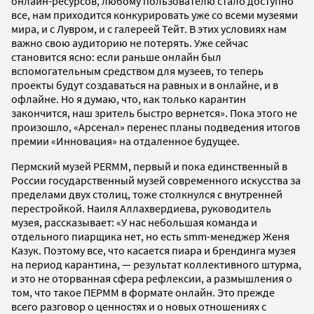
онлайн-ресурсов, любому пользователю стало доступно
все, нам приходится конкурировать уже со всеми музеями
мира, и с Лувром, и с галереей Тейт. В этих условиях нам
важно свою аудиторию не потерять. Уже сейчас
становится ясно: если раньше онлайн был
вспомогательным средством для музеев, то теперь
проекты будут создаваться на равных и в онлайне, и в
офлайне. Но я думаю, что, как только карантин
закончится, наш зритель быстро вернется». Пока этого не
произошло, «Арсенал» перенес планы подведения итогов
премии «Инновация» на отдаленное будущее.
Пермский музей PERMM, первый и пока единственный в
России государственный музей современного искусства за
пределами двух столиц, тоже столкнулся с внутренней
перестройкой. Наиля Аллахвердиева, руководитель
музея, рассказывает: «У нас небольшая команда и
отдельного пиарщика нет, но есть smm-менеджер Женя
Казук. Поэтому все, что касается пиара и брендинга музея
на период карантина, — результат коллективного штурма,
и это не оторванная сфера рефлексии, а размышления о
том, что такое ПЕРММ в формате онлайн. Это прежде
всего разговор о ценностях и о новых отношениях с