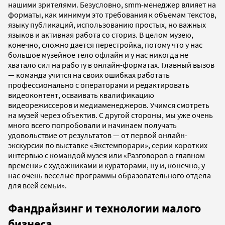
нашими зрителями. Безусловно, smm-менеджер влияет на
форматы, как минимум это требования к объемам текстов,
языку публикаций, использованию простых, но важных
языков и активная работа со сториз. В целом музею,
конечно, сложно дается перестройка, потому что у нас
большое музейное тело офлайн и у нас никогда не
хватало сил на работу в онлайн-форматах. Главный вызов
— команда учится на своих ошибках работать
профессионально с операторами и редактировать
видеоконтент, осваивать квалификацию
видеорежиссеров и медиаменеджеров. Учимся смотреть
на музей через объектив. С другой стороны, мы уже очень
много всего попробовали и начинаем получать
удовольствие от результатов — от первой онлайн-
экскурсии по выставке «Экстемпорари», серии коротких
интервью с командой музея или «Разговоров о главном
времени» с художниками и кураторами, ну и, конечно, у
нас очень веселые программы образовательного отдела
для всей семьи».
Фандрайзинг и технологии малого
бизнеса