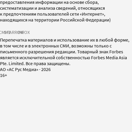
предоставления информации на основе сбора,
систематизации и анализа сведений, относящихся
к предпочтениям пользователей сети «Интернет»,
находящихся на территории Российской Федерации)
СМИ2
SPARROW
INFOX
Перепечатка материалов и использование их в любой форме,
в том числе и в электронных СМИ, возможны только с
письменного разрешения редакции. Товарный знак Forbes
является исключительной собственностью Forbes Media Asia
Pte. Limited. Все права защищены.
AO «АС Рус Медиа»
·
2026
16+