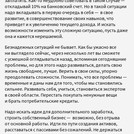
заплатить. Как-то неудобно советовать в таком случае —
откладывай 10% на банковский счет. Но в такой ситуации
надо вкладывать в первую очередь в себя — в свое
развитие, в совершенствование своих навыков, что
приведет и к увеличению текущего дохода. И искать
возможности изменить эту сложную ситуацию, пусть даже
она и кажется нерешаемой.
Безнадежных ситуаций не бывает. Как бы ужасно все
ни выглядело сейчас, через несколько лет вы сможете
с усмешкой оглядываться назад, вспоминая сегодняшние
проблемы, но для этого надо развиваться, делать свою
жизнь свободнее, лучше. Верить в свои силы, упорно
преодолевать сложности. Понимать, что все проблемы —
временные и даны нам для того, чтобы мы становились
сильнее. Развивать себя, учиться, становиться экспертом
в своей области. Перестать покупать ненужные вещи
и брать потребительские кредиты.
Надо искать идеи для дополнительного заработка,
строить собственный бизнес — возможно, без отрыва
от основной работы. Идти по пути создания активов,
расставаться с пассивами без сожалений. Не держаться