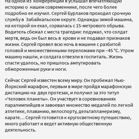
На одной из конференций я услышал впечатляющую
историю о нашем современнике, после чего более
подробно ее изучил. Сергей Бурлаков проходил срочную
службу в Забайкальском округе. Однажды зимой машина,
на которой он ехал, сорвалась с 15-метрового обрыва.
Водитель сбежал с места трагедии: подумал, что солдат
мертв, ведь он был весь в крови и не подавал признаков
жизни. Сергей провел всю ночь в машине с разбитой
головой и множественными переломами при –45 °C. Утром
машину нашли, и солдата отвезли в госпиталь. Жизнь
спасти удалось, но пришлось ампутировать
обмороженные руки и ноги.
Сейчас Сергей известен всему миру. Он пробежал Нью-
Йоркский марафон, первым в мире пройдя марафонскую
дистанцию на двух протезах, и получил за это титул
«Человек планеты». Он участвует в соревнованиях
паралимпийцев и завоевал множество медалей по легкой
атлетике, плаванию, велоспорту, дельтапланеризму,
карате… Сергей готовится к кругосветному путешествию,
много работает и ведет активную общественную
деятельность.