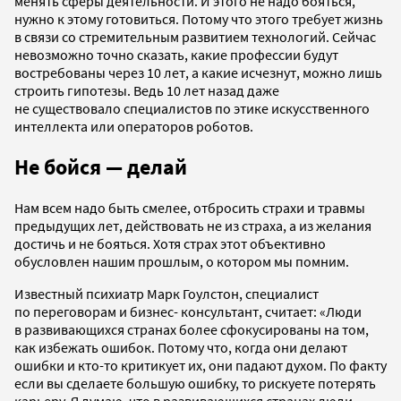
менять сферы деятельности. И этого не надо бояться,
нужно к этому готовиться. Потому что этого требует жизнь
в связи со стремительным развитием технологий. Сейчас
невозможно точно сказать, какие профессии будут
востребованы через 10 лет, а какие исчезнут, можно лишь
строить гипотезы. Ведь 10 лет назад даже
не существовало специалистов по этике искусственного
интеллекта или операторов роботов.
Не бойся — делай
Нам всем надо быть смелее, отбросить страхи и травмы
предыдущих лет, действовать не из страха, а из желания
достичь и не бояться. Хотя страх этот объективно
обусловлен нашим прошлым, о котором мы помним.
Известный психиатр Марк Гоулстон, специалист
по переговорам и бизнес- консультант, считает: «Люди
в развивающихся странах более сфокусированы на том,
как избежать ошибок. Потому что, когда они делают
ошибки и кто-то критикует их, они падают духом. По факту
если вы сделаете большую ошибку, то рискуете потерять
карьеру. Я думаю, что в развивающихся странах люди