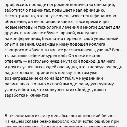
профессии: проводит огромное количество операций,
заботится о пациентах, повышает квалификацию.
Несмотря на то, что он уже очень известен и финансово
обеспечен, он не останавливается, а все время ищет
новые методы и технологии лечения и многое делает для
других, в том числе обучает врачей, выступает
на конференциях, бесплатно передает свой уникальный
опыт и знания. Однажды к нему подошел коллега
с вопросом: «Зачем ты им все рассказываешь, учишь? Ведь
ты растишь себе конкурентов!» Он даже не стал
отвечать — настолько чужд ему такой подход. Для него
и других успешных людей очевидно, что в первую очередь
надо отдавать, приносить пользу, а потом уже
вознаграждение само найдет тебя. А неудачники
размышляют только о своей выгоде, завидуют чужому
успеху и боятся, что конкуренты их обойдут, лишат
заработка и клиентов.
В течение многих лет у меня был логистический бизнес.
На нашем складе резко выросло количество ошибок при
хранении товара. По данным программы, товар должен