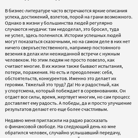
В бизнес-литературе часто встречаются яркие описания
успеха, достижений, взлетов, порой на грани возможного.
Однако в жизни у большинства людей регулярно
случаются неудачи: там недоделал, это бросил, туда
не успел, здесь поленился. Истории успешных людей
могут показаться сказочными, но на самом деле в них нет
ничего сверхъестественного, например постоянного
везения в делах или неожиданной встречи с нужным
человеком. Но этим людям не просто повезло, как
считают многие. В их жизни также бывают испытания,
потери, поражения. Но есть и преодоление: себя,
обстоятельств, конкурентов. Именно это делает их
героями. Тяжелый это труд? Да! Но и радостный, как
у спортсмена, который побеждает в соревнованиях. Он
отдает все силы, время, жертвует многим, но сам процесс
доставляет ему радость. А победы, да и просто улучшение
результатов делают его еще более счастливым.
Недавно меня пригласили на радио рассказать
о финансовой свободе. На следующий день ко мне
обратился человек, случайно услышавший передачу,