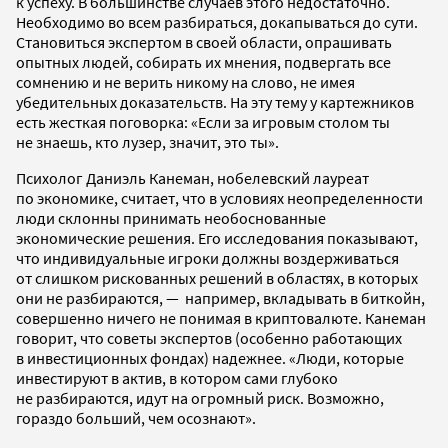
к успеху. В большинстве случаев этого недостаточно.
Необходимо во всем разбираться, докапываться до сути.
Становиться экспертом в своей области, опрашивать
опытных людей, собирать их мнения, подвергать все
сомнению и не верить никому на слово, не имея
убедительных доказательств. На эту тему у картежников
есть жесткая поговорка: «Если за игровым столом ты
не знаешь, кто лузер, значит, это ты».
Психолог Даниэль Канеман, нобелевский лауреат
по экономике, считает, что в условиях неопределенности
люди склонны принимать необоснованные
экономические решения. Его исследования показывают,
что индивидуальные игроки должны воздерживаться
от слишком рискованных решений в областях, в которых
они не разбираются, — например, вкладывать в биткойн,
совершенно ничего не понимая в криптовалюте. Канеман
говорит, что советы экспертов (особенно работающих
в инвестиционных фондах) надежнее. «Люди, которые
инвестируют в актив, в котором сами глубоко
не разбираются, идут на огромный риск. Возможно,
гораздо больший, чем осознают».