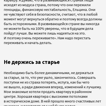
исходят из модуса страха, потому что они пережили
геноциды, финансовую нестабильность, Ельцина. Они
не чувствуют себя в безопасности, считают, что в любой
момент могут вернуться обратно и поэтому всегда должны
быть осторожными. В развивающейся стране вы никогда
не можете быть на 100% уверены, что в будущем дела
пойдут лучше. Вы можете лишь надеяться на это.
И поэтому очень переживаете». Нам надо перестать
переживать и начать делать.
Не держись за старье
Необходимо быть более динамичными, не держаться
за старье, за то, что уже ушло, закончилось. Совершать
поступки не из страха потерять, испуга, как бы чего
не вышло, а ради движения вперед, изменений к лучшему.
Мои знакомые хотели продать квартиру в районном
центре. Хорошая квартира с высокими потолками
в историческом доме. В ней прошло много счастливых лет
их жизни, и расставаться с ней было жалко.