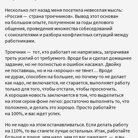
Несколько лет назад меня посетила невеселая мысль:
«Россия — страна троечников». Вывод этот основан
на большом опыте, полученном за годы делового
общения, проведения множества собеседований
с соискателями и разбора конфликтных ситуаций между
работниками.
Троечник — тот, кто работает не напрягаясь, затрачивая
треть усилий от требуемого. Вроде бы и сделал домашнее
задание, но не полностью и ошибок насажал. Двойку
не поставишь, но и на «хорошо» не тянет… Вроде
не дурак, способен на большее, но почему-то не делает
как надо, не включается, не старается, выполняет работу
только для того, чтобы отстали, чтобы проскочить.
А хорошая новость заключается в том, что выделиться
на этом сером фоне легко: достаточно выполнять то, что
положено, и делать это хорошо. Просто работайте
на 100%, и вас ждет успех.
Но не надо на этом останавливаться. Если делать работу
на 110%, то вы станете лучше остальных. Итак, работайте
больше и лучше, чем надо, чем от вас ожидают, — и вы