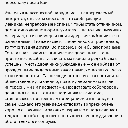
персоналу Ласло Бок.
Учитель в классической парадигме — непререкаемый
авторитет, с высоты своего опыта сообщающий
ученикам непреложные истины. Чтобы стать отличником,
достаточно удовлетворить учителя — не только выучивая
материал, но и соизмеряя свои лидерские амбиции с его
ожиданиями. Что же касается двоечников и троечников,
то тут ситуация другая. Во-первых, и они бывают разными.
Есть так называемые клинические двоечники — они
просто не способны усваивать материал и редко бывают
успешны. А есть двоечники убежденные — они обладают
врожденными лидерскими качествами, четко знают, чего
хотят или не хотят. Такие люди не стесняются противиться
общественному давлению, поэтому не занимаются не
интересными им предметами. Представьте себе уровень
давления на них — они не подчиняются системе,
сталкиваясь с постоянным порицанием и в школе, и в
семье. Однако это умение действовать вопреки очень
хорошо оттачивает и закаляет характер и подсвечивает
тех, кто способен противостоять повышенному давлению
обстоятельств и социума.