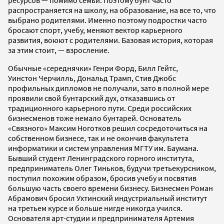
ресурсов — помимо семьи. Поэтому бунт часто
распространяется на школу, на образование, на все то, что
выбрано родителями. Именно поэтому подростки часто
бросают спорт, учебу, меняют вектор карьерного
развития, воюют с родителями. Базовая история, которая
за этим стоит, — взросление.
Обычные «середнячки» Генри Форд, Билл Гейтс,
Уинстон Черчилль, Дональд Трамп, Стив Джобс
профильных дипломов не получали, зато в полной мере
проявили свой бунтарский дух, отказавшись от
традиционного карьерного пути. Среди российских
бизнесменов тоже немало бунтарей. Основатель
«Связного» Максим Ноготков решил сосредоточиться на
собственном бизнесе, так и не окончив факультета
информатики и систем управления МГТУ им. Баумана.
Бывший студент Ленинградского горного института,
предприниматель Олег Тиньков, будучи третьекурсником,
поступил похожим образом, бросив учебу и посвятив
большую часть своего времени бизнесу. Бизнесмен Роман
Абрамович бросил Ухтинский индустриальный институт
на третьем курсе и больше нигде никогда учился.
Основателя арт-студии и предпринимателя Артемия