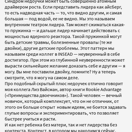
Синдром недоучки может быть совершенно атомным
драйвером роста. Если представить лидера как айсберг,
то есть надводная часть — то, что видно другим, и самая
большая — под водой, ее не видно. Мы это называем
внутренним театром лидера. Там может сжиматься какая-
то пружинка — и дальше лидер начинает действовать с
мощностью ядерного реактора. Такой пружинкой могут
быть детские травмы, болезненные провалы (те же
двойки), другие детские проблемы. Этот паттерн мы
называем среди коллег в INSEAD — неуверенный в себе
достигатор. При этом из глубинной неуверенности может
вырасти сильнейшее желание доказать себе и другим — я
могу. Вы мне поставили двойку, помните? Ну а теперь
смотрите, что я могу на самом деле.
Про подобный скрытый плюс недоучек отлично говорит
моя коллега Лиз Вайсман, автор книги Rookie Advantage
(«Преимущества двоечников»). Такой человек — вечный
новичок, который комплексует, что он не отличник, от
этого он больше открыт новым идеям, не боится задавать
глупые вопросы и экспериментировать, что позволяет
быстрее учиться и расти.
И как нет ребенка без матери, так и нет лидерства без
контекста. Контекст, в котором мы находимся сейчас,