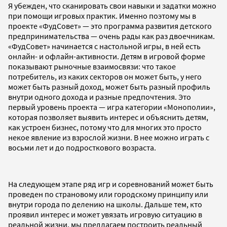
Я убежден, что сканировать свои навыки и задатки можно
при помощи игровых практик. Именно поэтому мы в
проекте «ФудСовет» — это программа развития детского
предпринимательства — очень рады как раз двоечникам.
«ФудСовет» начинается с настольной игры, в ней есть
онлайн- и офлайн-активности. Детям в игровой форме
показывают рыночные взаимосвязи: что такое
потребитель, из каких секторов он может быть, у него
может быть разный доход, может быть разный профиль
внутри одного дохода и разные предпочтения. Это
первый уровень проекта — игра категории «Монополии»,
которая позволяет выявить интерес и объяснить детям,
как устроен бизнес, потому что для многих это просто
некое явление из взрослой жизни. В нее можно играть с
восьми лет и до подросткового возраста.
На следующем этапе ряд игр и соревнований может быть
проведен по страновому или городскому принципу или
внутри города по делению на школы. Дальше тем, кто
проявил интерес и может увязать игровую ситуацию в
реальной жизни, мы предлагаем построить реальный