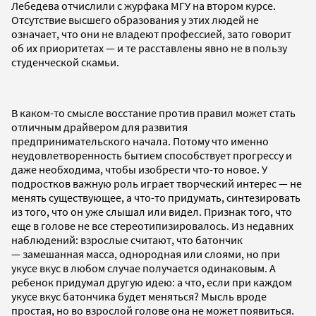
Лебедева отчислили с журфака МГУ на втором курсе.
Отсутствие высшего образования у этих людей не
означает, что они не владеют профессией, зато говорит
об их приоритетах — и те расставлены явно не в пользу
студенческой скамьи.
В каком-то смысле восстание против правил может стать
отличным драйвером для развития
предпринимательского начала. Потому что именно
неудовлетворенность бытием способствует прогрессу и
даже необходима, чтобы изобрести что-то новое. У
подростков важную роль играет творческий интерес — не
менять существующее, а что-то придумать, синтезировать
из того, что он уже слышал или видел. Признак того, что
еще в голове не все стереотипизировалось. Из недавних
наблюдений: взрослые считают, что батончик
— замешанная масса, однородная или слоями, но при
укусе вкус в любом случае получается одинаковым. А
ребенок придумал другую идею: а что, если при каждом
укусе вкус батончика будет меняться? Мысль вроде
простая, но во взрослой голове она не может появиться.