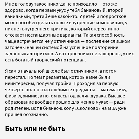
Мне в голову такое никогда не приходило — это же
здорово, когда первый укус у тебя банановый, второй
ванильный, третий еще какой-то. У детей и подростков
мозг способен делать новые внутренние композиции, у
них нет внутреннего критика, который стереотипно
отсекает нестандартные варианты. Такая способность
чаще встречается не у отличников — последние слишком
заточены нашей системой на успешное повторение
заданных алгоритмов. А вот троечники не зашорены, у них
есть богатый творческий потенциал.
Я сам в начальной школе был отличником, а потом
перестал. По тем предметам, которые мне были
неинтересны, получал тройки. Проходил за первую
четверть полностью любимые предметы — математику,
физику, химию, а потом весь год валял дурака. Высшее
образование вообще прошло для меня в муках — ради
родителей. Вот в бизнес-школу «Сколково» на MBA уже
пришел осознанно.
Быть или не быть