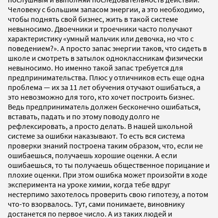
Человеку с большим запасом энергии, а это необходимо,
чтобы поднять свой бизнес, жить в такой системе
невыносимо. Двоечники и троечники часто получают
характеристику «умный мальчик или девочка, но что с
поведением?». А просто запас энергии таков, что сидеть в
школе и смотреть в затылок одноклассникам физически
невыносимо. Но именно такой запас требуется для
предпринимательства. Плюс у отличников есть еще одна
проблема — их за 11 лет обучения отучают ошибаться, а
это невозможно для того, кто хочет построить бизнес.
Ведь предприниматель должен бесконечно ошибаться,
вставать, падать и по этому поводу долго не
рефлексировать, а просто делать. В нашей школьной
системе за ошибки наказывают. То есть вся система
проверки знаний построена таким образом, что, если не
ошибаешься, получаешь хорошие оценки. А если
ошибаешься, то ты получаешь общественное порицание и
плохие оценки. При этом ошибка может произойти в ходе
эксперимента на уроке химии, когда тебе вдруг
нестерпимо захотелось проверить свою гипотезу, а потом
что-то взорвалось. Тут, сами понимаете, виновнику
достанется по первое число. А из таких людей и