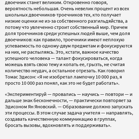
двоечник станет великим. Откровенно говоря,
вероятность небольшая. Очень невелик процент из всех
школьных двоечников-троечников тех, кто получает
низкие оценки не из-за собственного разгильдяйства, а
потому что увлеченно строит собственный мир. Причем
доля троечников среди успешных людей выше, чем доля
двоечников: как правило, троечники имеют неплохую
успеваемость по одному-двум предметам и фокусируются
на них, не распыляясь. Это, кстати, важное качество
успешного человека — талант фокусироваться, когда
можешь взять свою тему и копать ее, грызть, не считая
количество неудач, а остальное отрезать. Как говорил
Томас Эдисон: «Я не изобретал лампочку 10 000 раз, я
просто 10 000 раз понял, как это не будет работать».
«Экспериментируй — провались — научись — повтори — и
дальше знак бесконечности, — практически повторяет за
Эдисоном Ян Яновский. — Образование должно запускать
эти процессы. В этом случае задача учителя — направлять,
создавать качественную коммуникацию в группах,
бросать вызовы, вдохновлять и поддерживать».