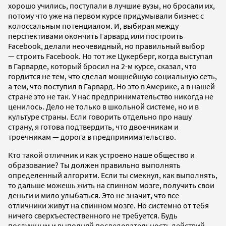
хорошо учились, поступали в лучшие вузы, но бросали их,
потому что уже на первом курсе придумывали бизнес с
колоссальным потенциалом. И, выбирая между
перспективами окончить Гарвард или построить
Facebook, делали неочевидный, но правильный выбор
— строить Facebook. Но тот же Цукерберг, когда выступал
в Гарварде, который бросил на 2-м курсе, сказал, что
гордится не тем, что сделал мощнейшую социальную сеть,
а тем, что поступил в Гарвард. Но это в Америке, а в нашей
стране это не так. У нас предпринимательство никогда не
ценилось. Дело не только в школьной системе, но и в
культуре страны. Если говорить отдельно про нашу
страну, я готова подтвердить, что двоечникам и
троечникам — дорога в предпринимательство.
Кто такой отличник и как устроено наше общество и
образование? Ты должен правильно выполнять
определенный алгоритм. Если ты смекнул, как выполнять,
то дальше можешь жить на спинном мозге, получить свои
деньги и мило улыбаться. Это не значит, что все
отличники живут на спинном мозге. Но системно от тебя
ничего сверхъестественного не требуется. Будь
послушным и выполняй последовательность действий.