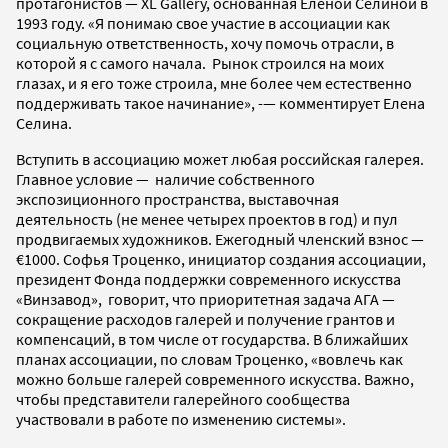
протагонистов — XL Gallery, основанная Еленой Селиной в
1993 году. «Я понимаю свое участие в ассоциации как
социальную ответственность, хочу помочь отрасли, в
которой я с самого начала. Рынок строился на моих
глазах, и я его тоже строила, мне более чем естественно
поддерживать такое начинание», -— комментирует Елена
Селина.
Вступить в ассоциацию может любая российская галерея.
Главное условие — наличие собственного
экспозиционного пространства, выставочная
деятельность (не менее четырех проектов в год) и пул
продвигаемых художников. Ежегодный членский взнос —
€1000. Софья Троценко, инициатор создания ассоциации,
президент Фонда поддержки современного искусства
«Винзавод», говорит, что приоритетная задача АГА —
сокращение расходов галерей и получение грантов и
компенсаций, в том числе от государства. В ближайших
планах ассоциации, по словам Троценко, «вовлечь как
можно больше галерей современного искусства. Важно,
чтобы представители галерейного сообщества
участвовали в работе по изменению системы».