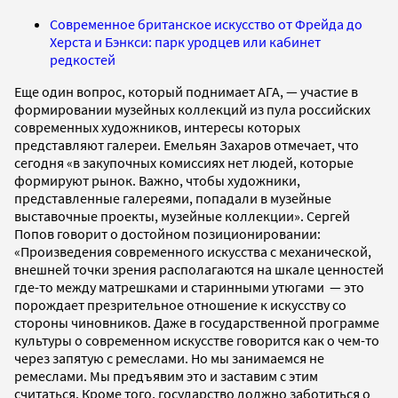
Современное британское искусство от Фрейда до
Херста и Бэнкси: парк уродцев или кабинет
редкостей
Еще один вопрос, который поднимает АГА, — участие в
формировании музейных коллекций из пула российских
современных художников, интересы которых
представляют галереи. Емельян Захаров отмечает, что
сегодня «в закупочных комиссиях нет людей, которые
формируют рынок. Важно, чтобы художники,
представленные галереями, попадали в музейные
выставочные проекты, музейные коллекции». Сергей
Попов говорит о достойном позиционировании:
«Произведения современного искусства с механической,
внешней точки зрения располагаются на шкале ценностей
где-то между матрешками и старинными утюгами — это
порождает презрительное отношение к искусству со
стороны чиновников. Даже в государственной программе
культуры о современном искусстве говорится как о чем-то
через запятую с ремеслами. Но мы занимаемся не
ремеслами. Мы предъявим это и заставим с этим
считаться. Кроме того, государство должно заботиться о