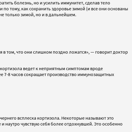
атить болезнь, но и усилить иммунитет, сделав тело
о тому, как сохранить здоровье зимой (и все они основаны
не только зимой, но и в дальнейшем.
я в том, что они слишком поздно ложатся», — говорит доктор
я кортизола ведет к неприятным симптомам вроде
нее 7-8 часов сокращает производство иммунозащитных
ечернего всплеска кортизола. Некоторые называют это
пче и наутро чувствую себя более отдохнувшей. Это особенно