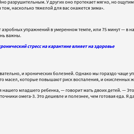
о разрушительным. У других оно протекает мягко, но ощутимо,
том, насколько тяжелой для вас окажется зима».
т аэробных упражнений в умеренном темпе, или 75 минут — в 
ень важны.
ронический стресс на карантине влияет на здоровье
ательно, и хронических болезней. Однако мы гораздо чаще уп
го масел, которые повышают риск воспаления, и окисленных 
я нашего младшего ребенка, — говорит мать двоих детей. — Это
точники омега-3. Это дешевле и полезнее, чем готовая еда. Я