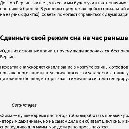
Доктор Берзин считает, что если мы будем учитывать значимос
настоящей броней. В условиях продолжающейся социальной из
на научных фактах). Советы помогают справиться с двумя зада
Сдвиньте свой режим сна на час раньше
«Одна из основных причин, почему люди ворочаются, беспокой
Берзин.
Нехватка сна ускоряет скапливание в мозгу токсичных отходо
повышенного аппетита, увеличения веса и усталости, а также 
цитокинов (белков, которые ваша иммунная система генерируе
Getty Images
«Зима — лучшее время для того, чтобы выработать привычку р
«вторым дыханием», но на самом деле он сбивает цикл сна. Я зна
справедливо для мамы, чьи дети рано просыпаются».