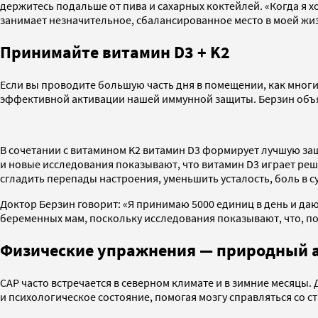
держитесь подальше от пива и сахарных коктейлей. «Когда я 
занимает незначительное, сбалансированное место в моей жиз
Принимайте витамин D3 + K2
Если вы проводите большую часть дня в помещении, как многие
эффективной активации нашей иммунной защиты. Берзин объяс
В сочетании с витамином K2 витамин D3 формирует лучшую за
и новые исследования показывают, что витамин D3 играет реш
сгладить перепады настроения, уменьшить усталость, боль в с
Доктор Берзин говорит: «Я принимаю 5000 единиц в день и да
беременных мам, поскольку исследования показывают, что, пок
Физические упражнения — природный ан
САР часто встречается в северном климате и в зимние месяцы
и психологическое состояние, помогая мозгу справляться со с