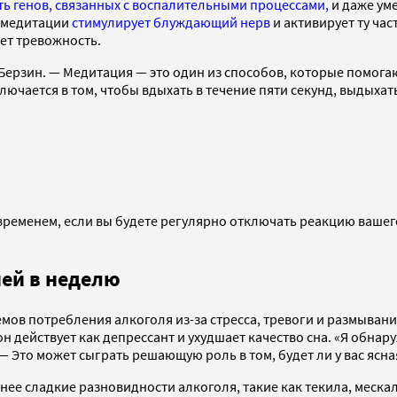
ь генов, связанных с воспалительными процессами,
и даже ум
я медитации
стимулирует блуждающий нерв
и активирует ту час
ет тревожность.
 Берзин. — Медитация — это один из способов, которые помога
ючается в том, чтобы вдыхать в течение пяти секунд, выдыхат
временем, если вы будете регулярно отключать реакцию вашего
ней в неделю
мов потребления алкоголя из-за стресса, тревоги и размывани
он действует как депрессант и ухудшает качество сна. «Я обна
 — Это может сыграть решающую роль в том, будет ли у вас ясн
нее сладкие разновидности алкоголя, такие как текила, меска