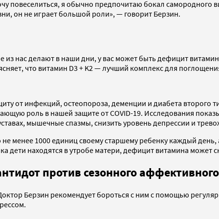
хочу повеселиться, я обычно предпочитаю бокал самородного в
ни, он не играет большой роли», — говорит Берзин.
 из нас делают в наши дни, у вас может быть дефицит витамин
няет, что витамин D3 + K2 — лучший комплекс для поглощения
щиту от инфекций, остеопороза, деменции и диабета второго 
ающую роль в нашей защите от COVID-19. Исследования показы
уставах, мышечные спазмы, снизить уровень депрессии и трево
ю не менее 1000 единиц своему старшему ребенку каждый день,
а дети находятся в утробе матери, дефицит витамина может ска
тидот против сезонного аффективного 
. Доктор Берзин рекомендует бороться с ним с помощью регул
трессом.