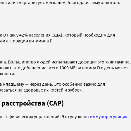
ина или «маргариту» с мескалем, благодаря чему алкоголь
а D (как у 42% населения США), который необходим для
 и активации витамина D.
типа. Большинство людей испытывают дефицит этого витамина,
вают, что добавление всего 1000 МЕ витамина D в день может
жности.
 а младшему — через день. Это особенно важно для
заться на здоровье их костей и зубов».
расстройства (САР)
ярных физических упражнений. Это улучшает
иммунорегуляцию