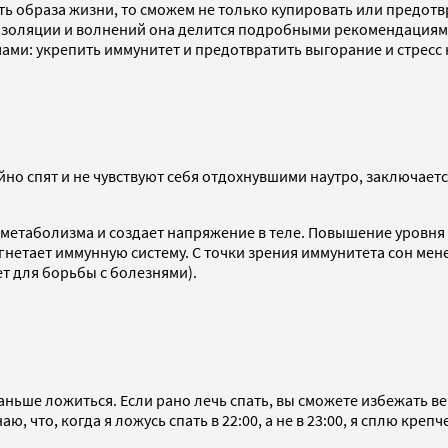
ть образа жизни, то сможем не только купировать или предотвр
оляции и волнений она делится подробными рекомендациями п
чами: укрепить иммунитет и предотвратить выгорание и стресс 
но спят и не чувствуют себя отдохнувшими наутро, заключаетс
в метаболизма и создает напряжение в теле. Повышение уровн
угнетает иммунную систему. С точки зрения иммунитета сон ме
т для борьбы с болезнями).
аньше ложиться. Если рано лечь спать, вы сможете избежать в
ю, что, когда я ложусь спать в 22:00, а не в 23:00, я сплю кре