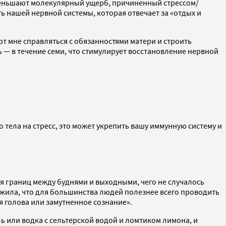
еньшают молекулярный ущерб, причиненный стрессом/
ть нашей нервной системы, которая отвечает за «отдых и
ют мне справляться с обязанностями матери и строить
ь — в течение семи, что стимулирует восстановление нервной
 тела на стресс, это может укрепить вашу иммунную систему и
я границ между буднями и выходными, чего не случалось
ружила, что для большинства людей полезнее всего проводить
ая голова или замутненное сознание».
ль или водка с сельтерской водой и ломтиком лимона, и