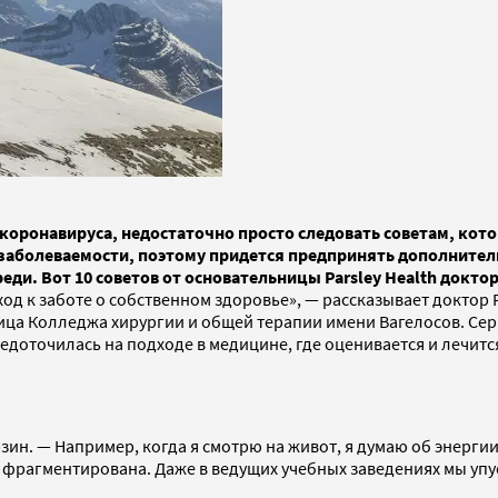
и коронавируса, недостаточно просто следовать советам, к
 заболеваемости, поэтому придется предпринять дополнител
ди. Вот 10 советов от основательницы Parsley Health докто
д к заботе о собственном здоровье», — рассказывает доктор
кница Колледжа хирургии и общей терапии имени Вагелосов. С
доточилась на подходе в медицине, где оценивается и лечится 
ин. — Например, когда я смотрю на живот, я думаю об энергии
ь фрагментирована. Даже в ведущих учебных заведениях мы упу