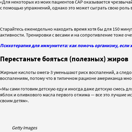
«Для некоторых из моих пациентов САР оказывается чрезвычайн
с помощью упражнений, однако это может сыграть свою роль в 
Старайтесь еженедельно находить время хотя бы для 150 мину
активности. Тренировки с весами и на сопротивление тоже оч
Психотерапия для иммунитета: как помочь организму, если х
Перестаньте бояться (полезных) жиров
Жирные кислоты омега-3 уменьшают риск воспалений, а следов
воспалениям, потому что в типичном рационе американца мно
«Мы сами готовим детскую еду и иногда даже детскую смесь дл
яблок и оливкового масла первого отжима — все это лучшие ис
своим детям».
Getty Images