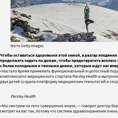
Фото Getty Images
Чтобы оставаться здоровыми этой зимой, в разгар эпидеми
продолжать сидеть по домам, чтобы предотвратить всплеск
с более холодными и темными днями, которые ждут нас впере
«Настало время применить функциональный и целостный подхо
комплексного медицинского стартапа Parsley Health и выпус
двух детей создала платформу медицинских технологий и сосре
Parsley Health
«Мы смотрим на тело совершенно иначе, — говорит доктор Берз
смотрят на вас так, потому что система здравоохранения очен