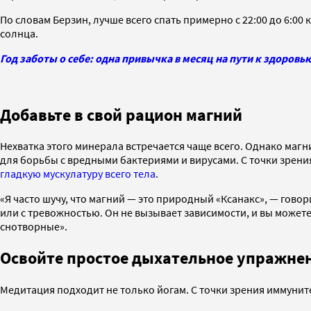
По словам Берзин, лучше всего спать примерно с 22:00 до 6:0
солнца.
Год заботы о себе: одна привычка в месяц на пути к здоровь
Добавьте в свой рацион магний
Нехватка этого минерала встречается чаще всего. Однако маг
для борьбы с вредными бактериями и вирусами. С точки зрен
гладкую мускулатуру всего тела
.
«Я часто шучу, что магний — это природный «Ксанакс», — гово
или с тревожностью. Он не вызывает зависимости, и вы может
снотворные».
Освойте простое дыхательное упражнен
Медитация подходит не только йогам. С точки зрения иммунит