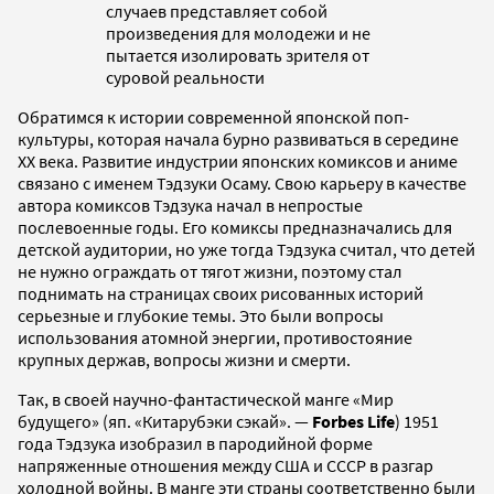
случаев представляет собой
произведения для молодежи и не
пытается изолировать зрителя от
суровой реальности
Обратимся к истории современной японской поп-
культуры, которая начала бурно развиваться в середине
ХХ века. Развитие индустрии японских комиксов и аниме
связано с именем Тэдзуки Осаму. Свою карьеру в качестве
автора комиксов Тэдзука начал в непростые
послевоенные годы. Его комиксы предназначались для
детской аудитории, но уже тогда Тэдзука считал, что детей
не нужно ограждать от тягот жизни, поэтому стал
поднимать на страницах своих рисованных историй
серьезные и глубокие темы. Это были вопросы
использования атомной энергии, противостояние
крупных держав, вопросы жизни и смерти.
Так, в своей научно-фантастической манге «Мир
будущего» (яп. «Китарубэки сэкай». —
Forbes Life
) 1951
года Тэдзука изобразил в пародийной форме
напряженные отношения между США и СССР в разгар
холодной войны. В манге эти страны соответственно были