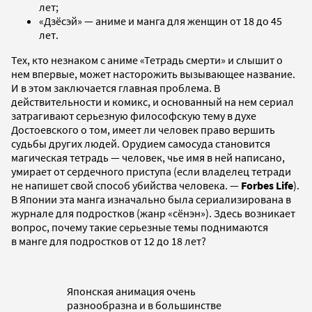
лет;
«Дзёсэй» — аниме и манга для женщин от 18 до 45
лет.
Тех, кто незнаком с аниме «Тетрадь смерти» и слышит о
нем впервые, может насторожить вызывающее название.
И в этом заключается главная проблема. В
действительности и комикс, и основанный на нем сериал
затрагивают серьезную философскую тему в духе
Достоевского о том, имеет ли человек право вершить
судьбы других людей. Орудием самосуда становится
магическая тетрадь — человек, чье имя в ней написано,
умирает от сердечного приступа (если владелец тетради
не напишет свой способ убийства человека. —
Forbes Life
).
В Японии эта манга изначально была сериализирована в
журнале для подростков (жанр «сёнэн»). Здесь возникает
вопрос, почему такие серьезные темы поднимаются
в манге для подростков от 12 до 18 лет?
Японская анимация очень
разнообразна и в большинстве