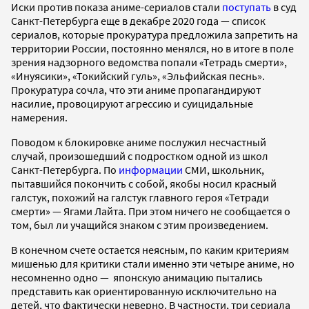
Иски против показа аниме-сериалов стали
поступать
в суд
Санкт-Петербурга еще в декабре 2020 года — список
сериалов, которые прокуратура предложила запретить на
территории России, постоянно менялся, но в итоге в поле
зрения надзорного ведомства попали «Тетрадь смерти»,
«Инуясики», «Токийский гуль», «Эльфийская песнь».
Прокуратура сочла, что эти аниме пропагандируют
насилие, провоцируют агрессию и суицидальные
намерения.
Поводом к блокировке аниме послужил несчастный
случай, произошедший с подростком одной из школ
Санкт-Петербурга. По
информации
СМИ, школьник,
пытавшийся покончить с собой, якобы носил красный
галстук, похожий на галстук главного героя «Тетради
смерти» — Ягами Лайта. При этом ничего не сообщается о
том, был ли учащийся знаком с этим произведением.
В конечном счете остается неясным, по каким критериям
мишенью для критики стали именно эти четыре аниме, но
несомненно одно — японскую анимацию пытались
представить как ориентированную исключительно на
детей, что фактически неверно. В частности, три сериала