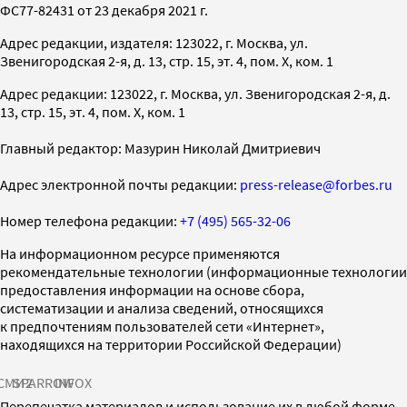
ФС77-82431 от 23 декабря 2021 г.
Адрес редакции, издателя: 123022, г. Москва, ул.
Звенигородская 2-я, д. 13, стр. 15, эт. 4, пом. X, ком. 1
Адрес редакции: 123022, г. Москва, ул. Звенигородская 2-я, д.
13, стр. 15, эт. 4, пом. X, ком. 1
Главный редактор: Мазурин Николай Дмитриевич
Адрес электронной почты редакции:
press-release@forbes.ru
Номер телефона редакции:
+7 (495) 565-32-06
На информационном ресурсе применяются
рекомендательные технологии (информационные технологии
предоставления информации на основе сбора,
систематизации и анализа сведений, относящихся
к предпочтениям пользователей сети «Интернет»,
находящихся на территории Российской Федерации)
СМИ2
SPARROW
INFOX
Перепечатка материалов и использование их в любой форме,