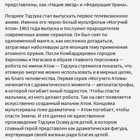
представлены, как «Нация звезд» и «Федерация Урана».
Позднее Тэдзука стал выпускать первое телевизионное
аниме. Именно его черно-белый мультфильм «Могучий
Атом» 1963 года выпуска и послужил прародителем
современных аниме-сериалов. Он был снят по
одноименной манге и, как несложно догадаться,
затрагивал наболевшую для японцев тему применения
атомного оружия. После бомбардировок городов
Хиросимы и Нагасаки в образе главного персонажа —
робота по имени Атом — Тэдзука стремился показать, что
атомную энергию можно использовать и в мирных целях,
во благо человечества. Первая серия «Могучего Атома»
начинается с драматического момента — автокатастрофы,
в которой погибает юный подросток. Чтобы спасти
мальчика, из него делают робота. Так на свет появляется
искусственно созданный мальчик Атом. Концовка
мультсериала тоже драматична — Атом погибает, чтобы
спасти Землю. И это далеко не единственное
произведение Тэдзуки Осаму для детей, в котором
главный герой представлен как драматическая фигура,
жертвующая своей жизнью ради благих целей.