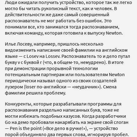
Люди ожидали получить устройство, которое так же легко
могло бы читать рукописный текст, как и человек. В
действительности же даже самый совершенный
распознаватель не мог работать без ошибок. Это
понимали все, кто занимался тогда распознаванием,
включая команду, которая готовила к выпуску Newton.
Илье Лосеву, например, пришлось несколько
видоизменить написание своей фамилии на английском
языке — с Losev на Lossev. Распознаватель то и дело путал
букву v с буквой r (что, в общем-то, немудрено). В итоге
при демонстрации прорывной технологии
потенциальным партнерам или пользователям Newton
периодически называл одного из своих создателей
лузером (loser по-английски — «неудачник»). Смена
фамилии решила проблему.
Конкуренты, которые разрабатывали программы для
распознавания раздельно написанных букв, тоже не
могли избежать подобных казусов. Когда разработчики
Go на демо пробовали накарябать на экране свой слоган
— Pen is the point («Все дело в ручке!»), — устройство
порой объединяло два первых слова, игнорируя пробел.