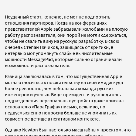
Неудачный старт, конечно, не мог не подпортить
отношения партнеров. Когда на конференциях
представителей Apple забрасывали жалобами на плохую
работу распознавателя, они порой не могли сдержаться,
чтобы не свалить вину на русскую разработку. В свою
очередь Степан Пачиков, защищаясь от критики, в
интервью мог упомянуть слабые вычислительные
мощности MessagePad, которые сильно ограничивали
возможности распознавателя.
Разница заключалась в том, что могущественная Apple
могла относиться к посягательству на свой имидж куда
более ревностно, чем небольшая команда русских
инженеров и ученых. Вице-президент и руководитель
подразделения персональных устройств даже прислал
основателю «ПараГрафа» письмо, вежливо, но
недвусмысленно попросив больше не упоминать их
совместное детище в негативном контексте.
Однако Newton был настолько масштабным проектом, что
даже при посредственных продажах обладал