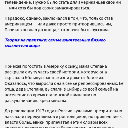
телевидение. Нужно было стать для американцев своими
— или хотя бы под своих замаскироваться.
Парадокс, однако, заключался в том, что, только став
американцем — или даже просто притворившись им, —
Пачиков познал до конца, что значит быть русским.
Теория на практике: самые влиятельные бизнес-
мыслители мира
Приехав погостить в Америку к сыну, мама Степана
раскрыла ему ту часть своей истории, которую она
скрывала бо́льшую часть жизни даже от близких.
Оказалось, что выросла она в семье репрессированных. Ее
отца, деда Степана, выслали в Сибирь со всей семьей на
поселение во время сталинской кампании по
раскулачиванию крестьянства.
До революции 1917 года в России кулаками презрительно
называли перекупщиков и ростовщиков, но пришедшие к
власти большевики припечатали этим словом всех
крестьян, которые могли себе позволить для ведения