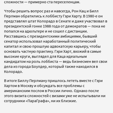
сложности — примерно ста переселенцам.
Чтобы решить вопрос раз и навсегда, Рон Кац и Билл
Перлман обратились к лоббисту Гэри Харту. В 1980-е он
представлял штат Колорадо в Сенате и даже участвовал в
президентской гонке 1988 года от демократов — пока не
попался на адюльтере и не сошел с дистанции.
Расставшись с президентскими амбициями, бывший
сенатор использовал наработанный политический
капитал и свою прошлую адвокатскую карьеру, чтобы
основать частную практику. Гэри Харт, вхожий в самые
высокие круги, выглядел для Каца идеальным
кандидатом на роль лоббиста — ведь бизнесмен вел свои
дела из города Боулдер, который также находился в
Колорадо.
В итоге Биллу Перлману пришлось лететь вместе с Гэри
Хартом в Москву и обсуждать все проблемы с
американским послом в России лично. Однако после
этого визита сложностей с визами уже не испытывали ни
сотрудники «ПараГрафа», ни их близкие.