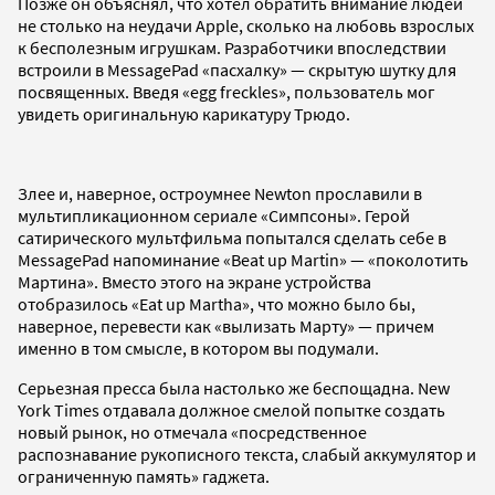
Позже он объяснял, что хотел обратить внимание людей
не столько на неудачи Apple, сколько на любовь взрослых
к бесполезным игрушкам. Разработчики впоследствии
встроили в MessagePad «пасхалку» — скрытую шутку для
посвященных. Введя «egg freckles», пользователь мог
увидеть оригинальную карикатуру Трюдо.
Злее и, наверное, остроумнее Newton прославили в
мультипликационном сериале «Симпсоны». Герой
сатирического мультфильма попытался сделать себе в
MessagePad напоминание «Beat up Martin» — «поколотить
Мартина». Вместо этого на экране устройства
отобразилось «Eat up Martha», что можно было бы,
наверное, перевести как «вылизать Марту» — причем
именно в том смысле, в котором вы подумали.
Серьезная пресса была настолько же беспощадна. New
York Times отдавала должное смелой попытке создать
новый рынок, но отмечала «посредственное
распознавание рукописного текста, слабый аккумулятор и
ограниченную память» гаджета.