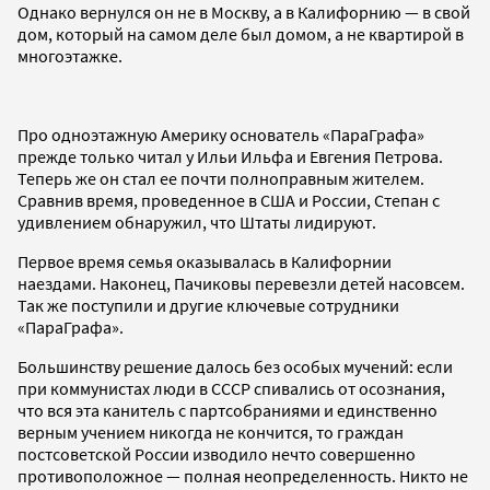
Однако вернулся он не в Москву, а в Калифорнию — в свой
дом, который на самом деле был домом, а не квартирой в
многоэтажке.
Про одноэтажную Америку основатель «ПараГрафа»
прежде только читал у Ильи Ильфа и Евгения Петрова.
Теперь же он стал ее почти полноправным жителем.
Сравнив время, проведенное в США и России, Степан с
удивлением обнаружил, что Штаты лидируют.
Первое время семья оказывалась в Калифорнии
наездами. Наконец, Пачиковы перевезли детей насовсем.
Так же поступили и другие ключевые сотрудники
«ПараГрафа».
Большинству решение далось без особых мучений: если
при коммунистах люди в СССР спивались от осознания,
что вся эта канитель с партсобраниями и единственно
верным учением никогда не кончится, то граждан
постсоветской России изводило нечто совершенно
противоположное — полная неопределенность. Никто не