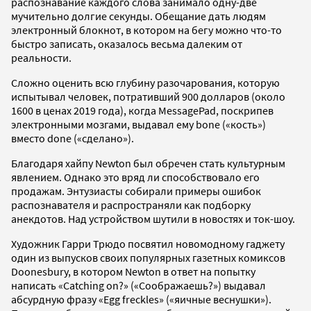
распознавание каждого слова занимало одну-две
мучительно долгие секунды. Обещание дать людям
электронный блокнот, в котором на бегу можно что-то
быстро записать, оказалось весьма далеким от
реальности.
Сложно оценить всю глубину разочарования, которую
испытывал человек, потративший 900 долларов (около
1600 в ценах 2019 года), когда MessagePad, поскрипев
электронными мозгами, выдавал ему bone («кость»)
вместо done («сделано»).
Благодаря хайпу Newton был обречен стать культурным
явлением. Однако это вряд ли способствовало его
продажам. Энтузиасты собирали примеры ошибок
распознавателя и распространяли как подборку
анекдотов. Над устройством шутили в новостях и ток-шоу.
Художник Гарри Трюдо посвятил новомодному гаджету
один из выпусков своих популярных газетных комиксов
Doonesbury, в котором Newton в ответ на попытку
написать «Catching on?» («Соображаешь?») выдавал
абсурдную фразу «Egg freckles» («яичные веснушки»).