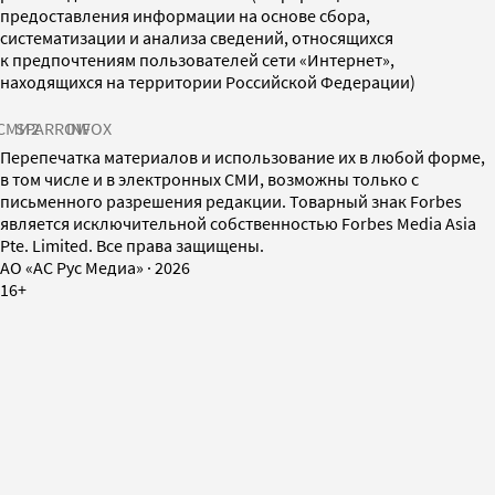
предоставления информации на основе сбора,
систематизации и анализа сведений, относящихся
к предпочтениям пользователей сети «Интернет»,
находящихся на территории Российской Федерации)
СМИ2
SPARROW
INFOX
Перепечатка материалов и использование их в любой форме,
в том числе и в электронных СМИ, возможны только с
письменного разрешения редакции. Товарный знак Forbes
является исключительной собственностью Forbes Media Asia
Pte. Limited. Все права защищены.
AO «АС Рус Медиа»
·
2026
16+