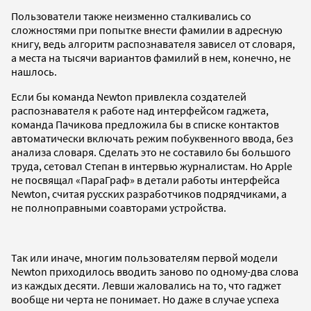
Пользователи также неизменно сталкивались со
сложностями при попытке внести фамилии в адресную
книгу, ведь алгоритм распознавателя зависел от словаря,
а места на тысячи вариантов фамилий в нем, конечно, не
нашлось.
Если бы команда Newton привлекла создателей
распознавателя к работе над интерфейсом гаджета,
команда Пачикова предложила бы в списке контактов
автоматически включать режим побуквенного ввода, без
анализа словаря. Сделать это не составило бы большого
труда, сетовал Степан в интервью журналистам. Но Apple
не посвящал «ПараГраф» в детали работы интерфейса
Newton, считая русских разработчиков подрядчиками, а
не полноправными соавторами устройства.
Так или иначе, многим пользователям первой модели
Newton приходилось вводить заново по одному-два слова
из каждых десяти. Левши жаловались на то, что гаджет
вообще ни черта не понимает. Но даже в случае успеха