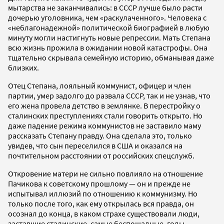
мытарства не заканчивались: в СССР лучше было расти
дочерью уголовника, чем «раскулаченного». Человека с
«неблагонадежной» политической биографией в любую
минуту могли настигнуть новые репрессии. Мать Степана
всю жизнь прожила в ожидании новой катастрофы. Она
тщательно скрывала семейную историю, обманывая даже
близких.
Отец Степана, лояльный коммунист, офицер и член
партии, умер задолго до развала СССР, так и не узнав, что
его жена провела детство в землянке. В перестройку о
сталинских преступлениях стали говорить открыто. Но
даже падение режима коммунистов не заставило маму
рассказать Степану правду. Она сделала это, только
увидев, что сын переселился в США и оказался на
почтительном расстоянии от российских спецслужб.
Откровение матери не сильно повлияло на отношение
Пачикова к советскому прошлому — он и прежде не
испытывал иллюзий по отношению к коммунизму. Но
только после того, как ему открылась вся правда, он
осознал до конца, в каком страхе существовали люди,
заставшие сталинские, самые беспощадные, годы