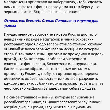
молодожены приезжали на набережную, чтобы сделать
памятное фото на фоне Белого дома на том берегу — с
черными после обстрела и пожара стенами.
Основатель Evernote Степан Пачиков: что нужно для
успеха
Имущественное расслоение в новой России достигло
невиданных прежде масштабов: в иных московских
ресторанах одно блюдо теперь стоило столько, сколько
обычный человек зарабатывал за месяц. И по вечерам
столы были заполнены. При этом не проходило и недели-
другой, чтобы киллеры не убивали очередного
известного финансиста, бизнесмена или журналиста.
Банкиры даже обратились с открытым письмом к
президенту Ельцину, требуя от органов правопорядка
обеспечить их безопасность — или хотя бы разрешить
каждому директору банка носить оружие, чтобы в случае
чего, словно на Диком Западе, самим себя защищать.
Но самое страшное — войны, которые вспыхнули на
российских границах, в бывших советских республиках:
Азербайджане, Грузии, Таджикистане. Неумолимо