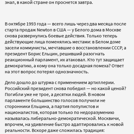
знал, в какой стране он проснется завтра.
В октябре 1993 года — всего лишь через два месяца после
старта продаж Newton в США — у Белого дома в Москве
снова развернулись боевые действия. Только теперь
действующие лица поменялись местами: в Белом доме
засели коммунисты, мечтавшие о восстановлении СССР, а
президент Борис Ельцин, решивший разогнать
реакционный парламент, их атаковал. Кто тут защищает
демократию, а кому она только досадная помеха? Ответ
на этот вопрос потерял однозначность.
Дело дошло до штурма с применением артиллерии.
Российский президент снова победил — но какой ценой?
Погибли уже не трое, а десятки людей. В новом
парламенте большинство голосов получили не
сторонники Ельцина, а партия популистов и
националистов, которая только по недоразумению
называлась либерально-демократической. Москвичи,
впрочем, на удивление быстро адаптировались к новой
реальности. Вскоре даже сложилась традиция: