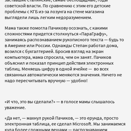
советской власти. По сравнению с этим его детские
проблемы c КГБ из-за лозунга на стене магазина
выглядели лишь легким недоразумением.
Мама также помогла Пачикову осознать, с какими
сложностями придется столкнуться «ПараГрафу»,
занимаясь распознаванием рукописного текста — будь то
в Америке или России. Однажды Степан работал дома,
возился с бухгалтерией. Бросив взгляд на экран
компьютера, мама спросила, чем он занят. Пачиков
объяснил и показал принцип действия электронных
таблиц. Меняешь цифру в одной ячейке — во всех
связанных автоматически меняются значения. Ничего не
надо пересчитывать вручную — удобно!
«И что, это вы сделали?» — в голосе мамы слышалось
уважение.
«Да нет, — махнул рукой Пачиков, — это ерунда, просто
электронная таблица, ее сделал Microsoft. Мы занимаемся
куда более сложными вещами — распознаванием