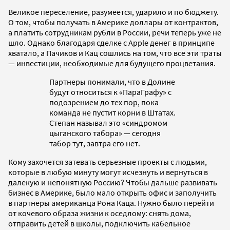
Великое переселение, разумеется, ударило и по бюджету.
О том, чтобы получать в Америке доллары от контрактов,
а платить сотрудникам рубли в России, речи теперь уже не
шло. Однако благодаря сделке с Apple денег в принципе
хватало, а Пачиков и Кац сошлись на том, что все эти траты
— инвестиции, необходимые для будущего процветания.
Партнеры понимали, что в Долине
будут относиться к «ПараГрафу» с
подозрением до тех пор, пока
команда не пустит корни в Штатах.
Степан называл это «синдромом
цыганского табора» — сегодня
табор тут, завтра его нет.
Кому захочется затевать серьезные проекты с людьми,
которые в любую минуту могут исчезнуть и вернуться в
далекую и непонятную Россию? Чтобы дальше развивать
бизнес в Америке, было мало открыть офис и заполучить
в партнеры американца Рона Каца. Нужно было перейти
от кочевого образа жизни к оседлому: снять дома,
отправить детей в школы, подключить кабельное