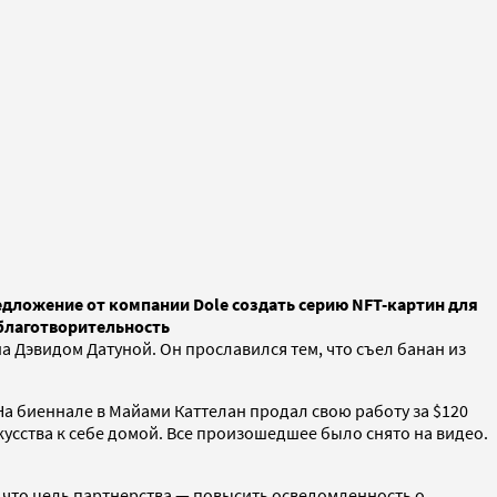
редложение от компании Dole создать серию NFT-картин для
 благотворительность
 Дэвидом Датуной. Он прославился тем, что съел банан из
а биеннале в Майами Каттелан продал свою работу за $120
скусства к себе домой. Все произошедшее было снято на видео.
т, что цель партнерства — повысить осведомленность о