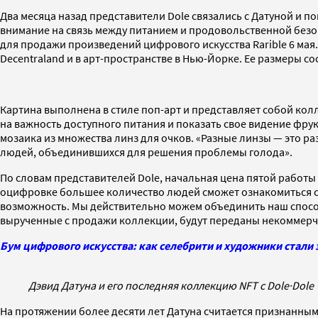
Два месяца назад представители Dole связались с Датуной и 
внимание на связь между питанием и продовольственной без
для продажи произведений цифрового искусства Rarible 6 мая. 
Decentraland и в арт-пространстве в Нью-Йорке. Ее размеры сос
Картина выполнена в стиле поп-арт и представляет собой кол
на важность доступного питания и показать свое видение фр
мозаика из множества линз для очков. «Разные линзы — это р
людей, объединившихся для решения проблемы голода».
По словам представителей Dole, начальная цена пятой работы с
оцифровке большее количество людей сможет ознакомиться с м
возможность. Мы действительно можем объединить наш способ 
вырученные с продажи коллекции, будут переданы некоммерчес
Бум цифрового искусства: как селебрити и художники стали
Дэвид Датуна и его последняя коллекцию NFT с Dole
·
Dole
На протяжении более десяти лет Датуна считается признанным