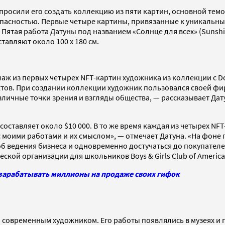
попросили его создать коллекцию из пяти картин, основной те
опасностью. Первые четыре картины, привязанные к уникальн
Пятая работа Датуны под названием «Солнце для всех» (Sunshin
тавляют около 100 х 180 см.
лаж из первых четырех NFT-картин художника из коллекции с D
уктов. При создании коллекции художник пользовался своей ф
азличные точки зрения и взгляды общества, — рассказывает Да
оставляет около $10 000. В то же время каждая из четырех NFT
оими работами и их смыслом», — отмечает Датуна. «На фоне п
ведения бизнеса и одновременно достучаться до покупателей»
кой организации для школьников Boys & Girls Club of America
 зарабатывать миллионы на продаже своих гифок
 современным художником. Его работы появлялись в музеях и 