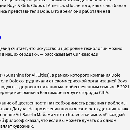
oys & Girls Clubs of America. «После того, как я снял банан
ались представители Dole. В то время они работали над
й
Дэвид считает, что искусство и цифровые технологии можно
 в наших сердцах», — рассказывает Сигизмонди.
unshine for All Cities), в рамках которого компания Dole
ители Dole сотрудничали с некоммерческой организацией Boys
ь продукты здорового питания малообеспеченным семьям. В 2021
рмерские рынки в Балтиморе и других городах США.
внимание общественности на необходимость решения проблемы
ывает Датуна. На протяжении почти десяти лет художник также
иеннале Art Basel в Майами что-то более значимое. «Я каждый
ский философ сказал, что если вы можете думать об одном
авляет художник.