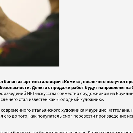
ел банан из арт-инсталляции «Комик», после чего получил п
безопасности. Деньги с продажи работ будут направлены на
изведений NFT-искусства совместно с художником из Бруклина
осле чего стал известен как «Голодный художник».
 современного итальянского художника Маурицио Каттелана. Н
ел его до того, как покупатель смог перевезти произведение и
ее не о бананах, а о благотворительности. Датуна рассказывае