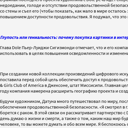
недоедании, голоде и отсутствии продовольственной безопаснос
со стены и съел его (чтобы показать, как мало в мире осталось
повышением доступности продовольствия. Я подумал, что это 
Глупость или гениальность: почему покупка картинки в инте
Глава Dole Пьер-Луиджи Сигизмонди отмечает, что и его комп
использовать в целях повышения осведомленности и изменени
При создании новой коллекции произведений цифрового искусст
поставила перед собой цель обеспечить доступ к продовольст
& Girls Club of America в Джексоне, штат Миссисипи. Главная
году компания намерена расширить географию проекта и соз
Будучи художником, Датуна много путешествовал по миру, по
обеспечения продовольственной безопасности. «Я смотрел в гл
борется с раком. В этой связи он рассматривает партнерство с
день думаю о жизни и смерти, а также о том, каким наш мир бу
человеке, то вы можете думать и обо всем мире. Я беспокоюсь 