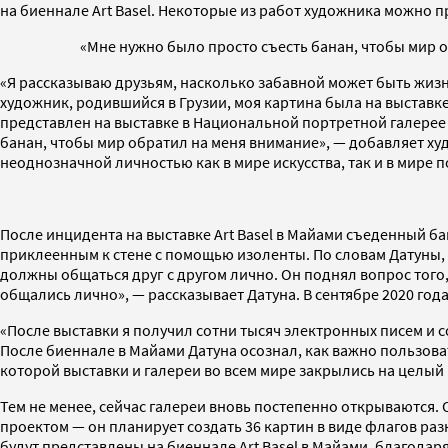
на биеннале Art Basel. Некоторые из работ художника можно п
«Мне нужно было просто съесть банан, чтобы мир 
«Я рассказываю друзьям, насколько забавной может быть жизнь
художник, родившийся в Грузии, моя картина была на выставке 
представлен на выставке в Национальной портретной галерее 
банан, чтобы мир обратил на меня внимание», — добавляет худ
неоднозначной личностью как в мире искусства, так и в мире п
После инцидента на выставке Art Basel в Майами съеденный ба
приклеенным к стене с помощью изоленты. По словам Датуны, 
должны общаться друг с другом лично. Он поднял вопрос того, 
общались лично», — рассказывает Датуна. В сентябре 2020 го
«После выставки я получил сотни тысяч электронных писем и с
После биеннале в Майами Датуна осознал, как важно пользоват
которой выставки и галереи во всем мире закрылись на целый 
Тем не менее, сейчас галереи вновь постепенно открываются.
проектом — он планирует создать 36 картин в виде флагов разн
будут представлены на биеннале Art Basel в Майами, благодар