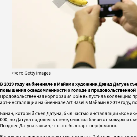
Фото Getty Images
В 2019 году на биеннале в Майами художник Дэвид Датуна съ
повышения осведомленности о голоде и продовольственной 
Продовольственная корпорация Dole выпустила коллекцию про
арт-инсталляции на биеннале Art Basel в Майами в 2019 году, п
Банан, который съел Датуна, был частью инсталляции «Комик»
000, но Датуна подошел к стене, очистил банан от кожуры и съ
Позднее Датуна заявил, что это был «арт-перфоманс».
В рамках последнего проекта художника с Dole речь идет скор