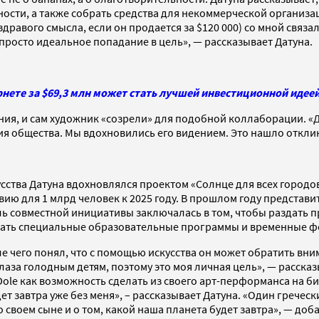
ти, а также собрать средства для некоммерческой организации B
 здравого смысла, если он продается за $120 000) со мной связ
просто идеальное попадание в цель», — рассказывает Датуна.
рнете за $69,3 млн может стать лучшей инвестиционной идее
ания, и сам художник «созрели» для подобной коллаборации. «
я общества. Мы вдохновились его видением. Это нашло отклик
ва Датуна вдохновлялся проектом «Солнце для всех городов» (S
вию для 1 млрд человек к 2025 году. В прошлом году представ
 цель совместной инициативы заключалась в том, чтобы раздат
дать специальные образовательные программы и временные фе
сле чего понял, что с помощью искусства он может обратить 
аза голодным детям, поэтому это моя личная цель», — рассказ
 Dole как возможность сделать из своего арт-перформанса на б
дет завтра уже без меня», – рассказывает Датуна. «Один грече
о своем сыне и о том, какой наша планета будет завтра», — доб