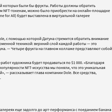
мой которых были бы фрукты. Работы должны обратить
ым NFT-токенам, можно было приобрести на онлайн-площадке
e for All) будет выставлена в виртуальной галерее
ole, с помощью которой Датуна стремится обратить внимание
ирменной техникой: верхний слой каждой работы — это
туна. — Четыре фрукта на главном коллаже представляют собой
-работ художника будет продаваться по $1 000. «Благодаря
опулярности NFT-искусства мы поняли, что это уникальная
, — рассказывает глава компании Dole. Все средства,
.
галереях еще задолго до арт-перформанса с поеданием банана