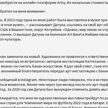
риобрести на онлайн-платформе Artsy. Их начальная стоимость 
обратил на меня внимание»
. В 2013 году одна из моих работ была выставлена в музее при
в этом музее», — рассказывает Датуна, ссылаясь на свой арт-об
США в Вашингтоне, округ Колумбия. «Однако, мир никак не отр
ожник. О выходке Датуны на биеннале Art Basel в Майами писа
оп-культуры.
нан заменили на новый. Художника не привлекли к ответственн
он никогда не встречался с автором инсталляции Каттеланом. 
можно ли считать банан искусством. Я дал свой ответ, съев эт
да анонимный благотворитель передал арт-инсталляцию с бана
ообщений в Instagram. Некоторые люди говорили, что я их геро
ься моментом. Менее чем через три месяца после его арт-перфо
год. За 2020 год сам Датуна был вынужден отменить девять выс
 Ожидается, что многие художественные выставки пройдут по р
ых стран для Чемпионат мира по футболу 2022 года в Катаре. Е
я которой он прославился, съев тот самый банан. Именно благ