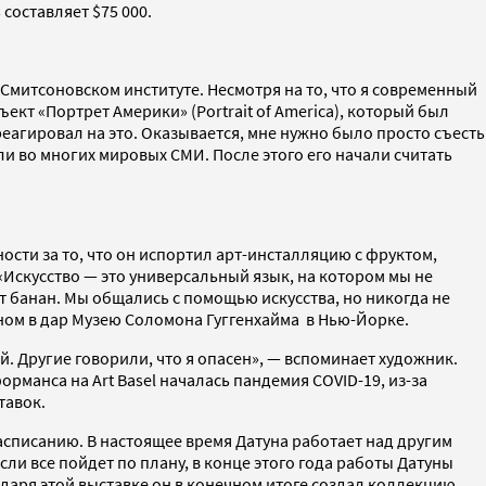
составляет $75 000.
 Смитсоновском институте. Несмотря на то, что я современный
ъект «Портрет Америки» (Portrait of America), который был
еагировал на это. Оказывается, мне нужно было просто съесть
ли во многих мировых СМИ. После этого его начали считать
ости за то, что он испортил арт-инсталляцию c фруктом,
«Искусство — это универсальный язык, на котором мы не
от банан. Мы общались с помощью искусства, но никогда не
ном в дар Музею Соломона Гуггенхайма в Нью-Йорке.
й. Другие говорили, что я опасен», — вспоминает художник.
рманса на Art Basel началась пандемия COVID-19, из-за
тавок.
асписанию. В настоящее время Датуна работает над другим
сли все пойдет по плану, в конце этого года работы Датуны
одаря этой выставке он в конечном итоге создал коллекцию