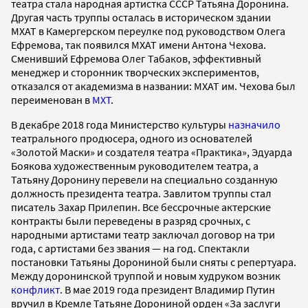
театра стала народная артистка СССР Татьяна Доронина.
Другая часть труппы осталась в историческом здании
МХАТ в Камергерском переулке под руководством Олега
Ефремова, так появился МХАТ имени Антона Чехова.
Сменивший Ефремова Олег Табаков, эффективный
менеджер и сторонник творческих экспериментов,
отказался от академизма в названии: МХАТ им. Чехова был
переименован в
МХТ
.
В декабре 2018 года Министерство культуры
назначило
театрального продюсера, одного из основателей
«Золотой Маски» и создателя театра «Практика», Эдуарда
Боякова художественным руководителем театра, а
Татьяну Доронину перевели на специально созданную
должность президента театра. Завлитом труппы стал
писатель Захар Прилепин. Все бессрочные актерские
контракты были переведены в разряд срочных, с
народными артистами театр заключал договор на три
года, с артистами без звания — на год. Спектакли
постановки Татьяны Дорониной были сняты с репертуара.
Между доронинской труппой и новым худруком возник
конфликт
. В мае 2019 года президент Владимир Путин
вручил в Кремле Татьяне Дорониной орден «За заслуги