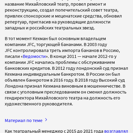
название Михайловский театр, провел ремонт и
реконструкцию, создал попечительский совет театра,
привлек спонсорские и меценатские средства, обновил
репертуар, пригласив на руководящие должности
западных и российских театральных звезд.
В тот момент Кехман был основным владельцем
компании JFC, торгующей бананами. В 2003 году
JFC контролировала треть импорта бананов в Россию,
писали «
Ведомости
». В конце 2011 — начале 2012-го у
компании JFC начались проблемы с обслуживанием
банковских кредитов. В 2012 году лондонский суд признал
Кехмана индивидуальным банкротом. В России он был
объявлен банкротом в 2016 году. В 2018 году Высокий суд
Лондона признал Кехмана виновным в мошенничестве. В
связи с уголовным преследованием он сменил должность
гендиректора Михайловского театра на должность его
художественного руководителя.
Материал по теме
Как театральный менеджер с 2015 до 2021 года
возглавлял