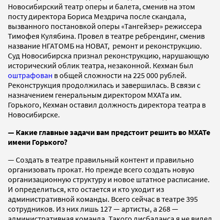
Новосибирский театр оперы и балета, сменив на этом
посту директора Бориса Мездрича после скандала,
вызванного постановкой оперы «Тангейзер» режиссера
Тимофея Кулябина. Провел в театре ребрендинг, сменив
название НГАТОМБ на НОВАТ, ремонт и реконструкцию.
Суд Новосибирска признал реконструкцию, нарушающую
исторический облик театра, незаконной. Кехман был
оштрафован
в общей сложности на 225 000 рублей.
Реконструкция продолжилась и завершилась. В связи с
назначением генеральным директором МХАТа им.
Горького, Кехман оставил должность директора театра в
Новосибирске.
— Какие главные задачи вам предстоит решить во МХАТе
имени Горького?
— Создать в театре правильный контент и правильно
организовать прокат. Но прежде всего создать новую
организационную структуру и новое штатное расписание.
И определиться, кто остается и кто уходит из
административной команды. Всего сейчас в театре 395
сотрудников. Из них лишь 127 — артисты, а 268 —
административная команда. Такого дисбаланса я не видел