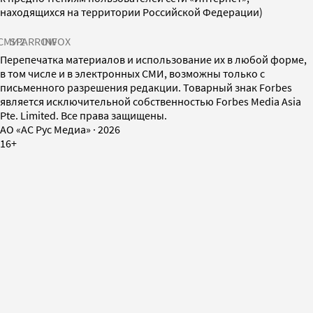
находящихся на территории Российской Федерации)
СМИ2
SPARROW
INFOX
Перепечатка материалов и использование их в любой форме,
в том числе и в электронных СМИ, возможны только с
письменного разрешения редакции. Товарный знак Forbes
является исключительной собственностью Forbes Media Asia
Pte. Limited. Все права защищены.
AO «АС Рус Медиа»
·
2026
16+