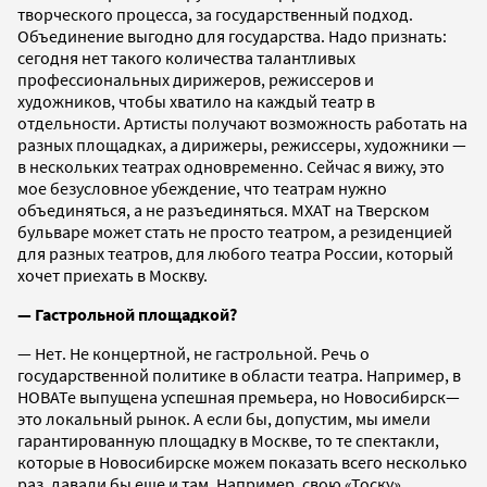
творческого процесса, за государственный подход.
Объединение выгодно для государства. Надо признать:
сегодня нет такого количества талантливых
профессиональных дирижеров, режиссеров и
художников, чтобы хватило на каждый театр в
отдельности. Артисты получают возможность работать на
разных площадках, а дирижеры, режиссеры, художники —
в нескольких театрах одновременно. Сейчас я вижу, это
мое безусловное убеждение, что театрам нужно
объединяться, а не разъединяться. МХАТ на Тверском
бульваре может стать не просто театром, а резиденцией
для разных театров, для любого театра России, который
хочет приехать в Москву.
— Гастрольной площадкой?
— Нет. Не концертной, не гастрольной. Речь о
государственной политике в области театра. Например, в
НОВАТе выпущена успешная премьера, но Новосибирск—
это локальный рынок. А если бы, допустим, мы имели
гарантированную площадку в Москве, то те спектакли,
которые в Новосибирске можем показать всего несколько
раз, давали бы еще и там. Например, свою «Тоску»