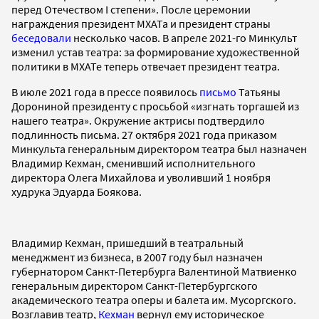
перед Отечеством I степени». После церемонии
награждения президент МХАТа и президент страны
беседовали
несколько часов. В апреле 2021-го Минкульт
изменил устав театра: за формирование художественной
политики в МХАТе теперь отвечает президент театра.
В июле 2021 года в прессе появилось
письмо
Татьяны
Дорониной президенту с просьбой «изгнать торгашей из
нашего театра». Окружение актрисы подтвердило
подлинность письма. 27 октября 2021 года приказом
Минкульта генеральным директором театра был назначен
Владимир Кехман, сменивший исполнительного
директора Олега Михайлова и уволивший 1 ноября
худрука Эдуарда Боякова.
Владимир Кехман, пришедший в театральный
менеджмент из бизнеса, в 2007 году был назначен
губернатором Санкт-Петербурга Валентиной Матвиенко
генеральным директором Санкт-Петербургского
академического театра оперы и балета им. Мусоргского.
Возглавив театр,
Кехман
вернул ему историческое