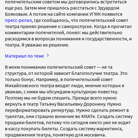
попечительским советом мы договорились встретиться
еще раз. Затем мне пришлось расстаться с Эдуардом
Бояковым. А потом на сайте компании УГМК появился
пресс-релиз
, где сообщалось, что попечительский совет
театра принял решение о самороспуске. Когда я прочитал
комментарии попечителей, понял: мы действительно
расходимся в вопросах понимания и государственности, и
театра. Я уважаю их решение.
Материал по теме
В моем понимании попечительский совет — не та
структура, от которой зависит благополучие театра. Это
только бонус. Например, в попечительский совет
Михайловского театра входят люди, мнение которых я
уважаю, с ними мы обсуждаем культурную повестку.
Поэтому мы не будем спешить. Прежде всего нужно
вернуть в театр Татьяну Васильевну Доронину. Нужно
переформатировать репертуар. Нужно сделать ремонт в
туалетах, они страшно вонючие во МХАТе. Создать систему
продажи билетов, потому что сегодня никто уже не ходит
в кассу покупать билеты. Создать систему маркетинга,
продвижения театра, понятную для москвича.