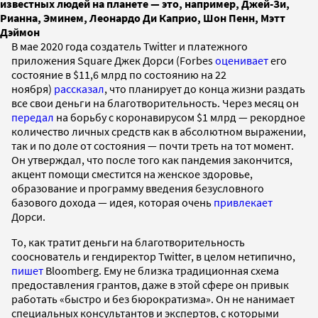
известных людей на планете — это, например, Джей-Зи,
Рианна, Эминем, Леонардо Ди Каприо, Шон Пенн, Мэтт
Дэймон
В мае 2020 года создатель Twitter и платежного
приложения Square Джек Дорси (Forbes
оценивает
его
состояние в $11,6 млрд по состоянию на 22
ноября)
рассказал
, что планирует до конца жизни раздать
все свои деньги на благотворительность. Через месяц он
передал
на борьбу с коронавирусом $1 млрд — рекордное
количество личных средств как в абсолютном выражении,
так и по доле от состояния — почти треть на тот момент.
Он утверждал, что после того как пандемия закончится,
акцент помощи сместится на женское здоровье,
образование и программу введения безусловного
базового дохода — идея, которая очень
привлекает
Дорси.
То, как тратит деньги на благотворительность
сооснователь и гендиректор Twitter, в целом нетипично,
пишет
Bloomberg. Ему не близка традиционная схема
предоставления грантов, даже в этой сфере он привык
работать «быстро и без бюрократизма». Он не нанимает
специальных консультантов и экспертов, с которыми