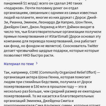
пандемией $1 млрд): всего он сделал 240 таких
«подарков». Почти половину денег он отдал
организациям, связанным с одними из самых известных
людей на планете, многие из них дружат с Дорси: Джей-
Зи, Рианна, Эминем, Леонардо Ди Каприо, Шон Пенн,
Джейден Смит, Джон Ледженд и Мэтт Дэймон входят в
число тех, чьи благотворительные организации получили
прямые пожертвования от #StartSmall (Дорси основал эту
компанию для перевода пожертвований, она работает
как фонд, но фондом не является). Сооснователь Twitter
делает чрезвычайно щедрые подарки, которые которые
позволяют НКО быстро расти.
Материал по теме
Так, например, CORE (Community Organized Relief Effort) —
организация актера Шона Пенна, которая помогает
людям при стихийных бедствиях, получила от Дорси
пожертвование в $30 млн в прошлом году — это в
несколько раз больше, чем средний размер ее ежегодных
пожертвований. То же касается и благотворительных
организаций Эминема, Джейдена Смита и
предпринимателя Сэма Альтмана: суммы, которые отдает