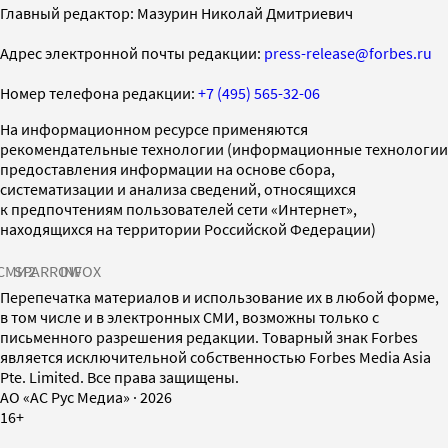
Главный редактор: Мазурин Николай Дмитриевич
Адрес электронной почты редакции:
press-release@forbes.ru
Номер телефона редакции:
+7 (495) 565-32-06
На информационном ресурсе применяются
рекомендательные технологии (информационные технологии
предоставления информации на основе сбора,
систематизации и анализа сведений, относящихся
к предпочтениям пользователей сети «Интернет»,
находящихся на территории Российской Федерации)
СМИ2
SPARROW
INFOX
Перепечатка материалов и использование их в любой форме,
в том числе и в электронных СМИ, возможны только с
письменного разрешения редакции. Товарный знак Forbes
является исключительной собственностью Forbes Media Asia
Pte. Limited. Все права защищены.
AO «АС Рус Медиа»
·
2026
16+