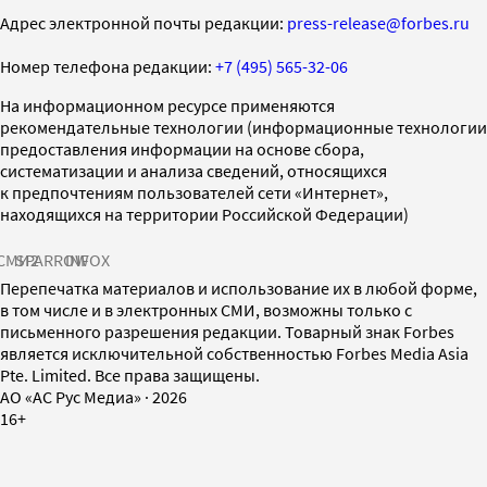
Адрес электронной почты редакции:
press-release@forbes.ru
Номер телефона редакции:
+7 (495) 565-32-06
На информационном ресурсе применяются
рекомендательные технологии (информационные технологии
предоставления информации на основе сбора,
систематизации и анализа сведений, относящихся
к предпочтениям пользователей сети «Интернет»,
находящихся на территории Российской Федерации)
СМИ2
SPARROW
INFOX
Перепечатка материалов и использование их в любой форме,
в том числе и в электронных СМИ, возможны только с
письменного разрешения редакции. Товарный знак Forbes
является исключительной собственностью Forbes Media Asia
Pte. Limited. Все права защищены.
AO «АС Рус Медиа»
·
2026
16+