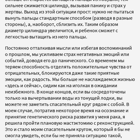
сильнее сжимается цилиндр, вызывая панику и страх у
жертвы. Выход из этой ситуации прост: нужно не пытаться
вынуть пальцы стандартным способом (разводя в разные
стороны), а, наоборот, сблизить их. Таким образом
диаметр цилиндра увеличится, и ребенок сможет с
легкостью вытащить из него пальцы.
Постоянно отталкивая мысли или избегая воспоминаний
о прошлом, мы усиливаем страх негативных эмоций или
событий, доводя его до панического. Со временем мы
теряем способность отделять положительные чувства от
отрицательных, блокируются даже такие приятные
эмоции, как радость. Мы больше не наслаждаемся жизнью
«здесь и сейчас», сидим как на иголках в ожидании
неизбежного. В конце концов, если вы сосредоточены
только на вычерпывании воды из тонущей лодки, вы
можете не заметить спасательный круг рядом с собой. В
моем случае, потратив некоторое время на осознание и
принятие генетического риска развития у меня рака, я
решила пройти плановую мастэктомию с реконструкцией.
Это и стало моим спасательным кругом, который я бы не
смогла увидеть, если бы не приняла ситуацию такой,