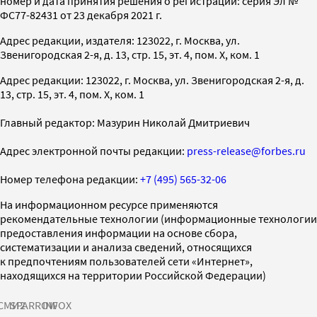
номер и дата принятия решения о регистрации: серия Эл №
ФС77-82431 от 23 декабря 2021 г.
Адрес редакции, издателя: 123022, г. Москва, ул.
Звенигородская 2-я, д. 13, стр. 15, эт. 4, пом. X, ком. 1
Адрес редакции: 123022, г. Москва, ул. Звенигородская 2-я, д.
13, стр. 15, эт. 4, пом. X, ком. 1
Главный редактор: Мазурин Николай Дмитриевич
Адрес электронной почты редакции:
press-release@forbes.ru
Номер телефона редакции:
+7 (495) 565-32-06
На информационном ресурсе применяются
рекомендательные технологии (информационные технологии
предоставления информации на основе сбора,
систематизации и анализа сведений, относящихся
к предпочтениям пользователей сети «Интернет»,
находящихся на территории Российской Федерации)
СМИ2
SPARROW
INFOX