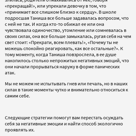
«прекращай!», или упрекали девочку в том, что
«принимает все слишком близко к сердцу». В школе
подросшая Таниша все больше задавалась вопросом, что
с ней не так. И когда кто-то обижал ее или она
чувствовала одиночество, утомление или сомневалась в
своих силах, она все больше замыкалась, ругая себя на чем
свет стоит: «Прекрати, всем плевать!», «Почему ты не
можешь спокойно реагировать, как все остальные?». К
тому моменту, когда Таниша повзрослела, в ее душе
накопилось столько непрожитых негативных эмоций, что
они начали прорываться наружу в форме панических
атак.
Мы не можем не испытывать гнев или печаль, но в наших
силах в такие моменты чутко и внимательно относиться к
самим себе.
Следующие стратегии помогут вам перестать осуждать
себя за негативные эмоции и найти способ экологично
проявлять их.