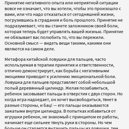
Принятие негативного опыта или неприятной ситуации
вовсе не означает, что вы хотели, чтобы это произошло с
вами, или что надо отказаться от сегодняшней жизни,
погрузившись в страдания и боль прошлого. Принятие не
подразумевает, что вы станете заложником своей боли,
которая теперь будет управлять вашей жизнью. Принятие
не обязывает вас полюбить то, что вы пережили.
Основной смысл — видеть вещи такими, какими они
являются на самом деле.
Метафора китайской ловушки для пальцев, часто
используемая в терапии принятия и ответственности,
отлично демонстрирует, как борьба с негативными
эмоциями приводит к усилению эмоциональной боли.
Ловушка для пальцев представляет собой небольшой
полый деревянный цилиндр. Желая позабавиться,
ребенок засовывает пальцы в отверстия с двух сторон. Но
когда игра надоедает, он хочет высвободиться, тянет в
разные стороны, и бац! — его пальцы оказываются
зажатыми внутри цилиндра. В попытках избавиться от
игрушки ребенок, не знакомый с принципом ее работы,
начинает еще сильнее тянуть руки в стороны. Но чем
больше он старается вытащить пальцы из ловушки, тем