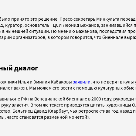
к было принято это решение. Пресс-секретарь Минкульта переа
, куратор, основатель ГЦСИ Леонид Бажанов, занимавшийся пав
е» в нынешней ситуации. По мнению Бажанова, последствия пр
рий организаторов, в котором говорится, что биеннале выра
рный диалог
удожники Илья и Эмилия Кабаковы
заявили
, что не верят в кул
Диалог важен. Мы можем его вести с помощью культурных обме
авильоне РФ на Венецианской биеннале в 2009 году, руководит
а руку власти». В том же тексте приводятся цитаты художницы 
тво. Бельгиец Давид Кларбаут, чья ретроспектива год назад п
ты, часто становятся разменной монетой».