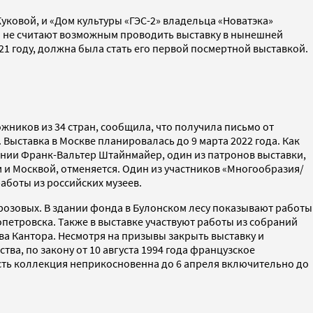
овой, и «Дом культуры «ГЭС-2» владельца «Новатэка»
о не считают возможным проводить выставку в нынешней
1 году, должна была стать его первой посмертной выставкой.
.
ожников из 34 стран, сообщила, что получила письмо от
Выставка в Москве планировалась до 9 марта 2022 года. Как
мании Франк-Вальтер Штайнмайер, один из патронов выставки,
м и Москвой, отменяется. Один из участников «Многообразия/
работы из российских музеев.
Морозовых. В здании фонда в Булонском лесу показывают работы
опетровска. Также в выставке участвуют работы из собраний
а Кантора. Несмотря на призывы закрыть выставку и
тва, по закону от 10 августа 1994 года французское
есть коллекция неприкосновенна до 6 апреля включительно до