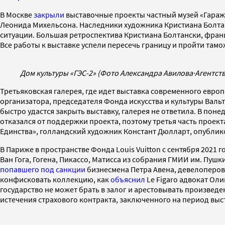
В Москве
закрыли
выставочные проекты частный музей «Гараж
Леонида Михельсона. Наследники художника Кристиана Болтан
ситуации. Большая ретроспектива Кристиана Болтански, франц
Все работы к выставке успели пересечь границу и пройти там
Дом культуры «ГЭС-2» (Фото Александра Авилова
·
Агентст
Третьяковская галерея, где идет выставка современного европ
организатора, председателя Фонда искусства и культуры Вальт
быстро удастся закрыть выставку, галерея не ответила. В пон
отказался от поддержки проекта, поэтому третья часть проек
Единства», голландский художник Констант Дюлларт, опубликов
В Париже в пространстве Фонда Louis Vuitton c сентября 2021
Ван Гога, Гогена, Пикассо, Матисса из собрания ГМИИ им. Пуш
попавшего под санкции
бизнесмена Петра Авена, девелоперов
конфисковать коллекцию, как
объяснил
Le Figaro адвокат Оли
государство не может брать в залог и арестовывать произвед
истечения страхового контракта, заключенного на период выст