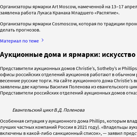
Организаторы ярмарки Art Moscow, намеченной на 13–17 апреля
заявлена работа Лукаса Кранаха Младшего «Распятие».
Организаторы ярмарки Cosmoscow, которая по традиции проходит
делать прогнозов.
Материал по теме
Аукционные дома и ярмарки: искусство
Представители аукционных домов Christie’s, Sotheby’s и Phillip
офисы российских отделений аукционов работают в обычном р
весенние русские торги. На сайте аукционного дома Christie’s
заявлены две картины Василия Поленова из евангельского цикла
Представители российских отделений аукционных домов отка
Евангельский цикл В.Д. Поленова
Особенная ситуация у аукционного дома Phillips, которым в
лучших частных компаний России в 2021 году). «Владельцы ау
включены в какой-либо санкционный список», — заявил предст