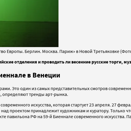
во Европы. Берлин. Москва. Париж» в Новой Третьяковке (Фото
ские отделения и проводить ли весенние русские торги, му
Биеннале в Венеции
ми. Это один из самых представительных смотров современног
е, определяют тренды арт-рынка.
овременного искусства, которая стартует 23 апреля. 27 февра
е над проектом принадлежит художникам и куратору. Только чт
екте павильона РФ на 59-й Биеннале современного искусства. 