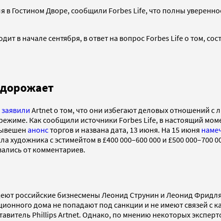
 в Гостином Дворе, сообщили Forbes Life, что полны уверенно
 в начале сентября, в ответ на вопрос Forbes Life о том, сост
 дорожает
s
заявили
Artnet о том, что они избегают деловых отношений с
ежиме. Как сообщили источники Forbes Life, в настоящий мо
 вывешен
анонс
торгов и названа дата, 13 июня. На 15 июня
наме
 художника с эстимейтом в £400 000–600 000 и £500 000–700 000
зались от комментариев.
ладеют российские бизнесмены Леонид Струнин и Леонид Фридл
кционного дома не попадают под санкции и не имеют связей с 
авитель Phillips Artnet. Однако, по мнению некоторых экспер