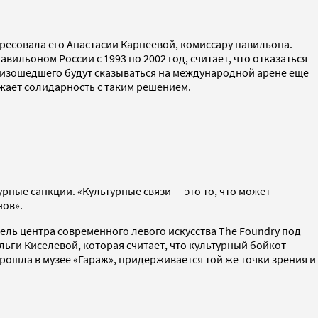
дресовала его Анастасии Карнеевой, комиссару павильона.
ильоном России с 1993 по 2002 год, считает, что отказаться
оизошедшего будут сказываться на международной арене еще
жает солидарность с таким решением.
ьтурные санкции. «Культурные связи — это то, что может
нов».
ель центра современного левого искусства The Foundry под
Ольги Киселевой, которая считает, что культурный бойкот
рошла в музее «Гараж», придерживается той же точки зрения и