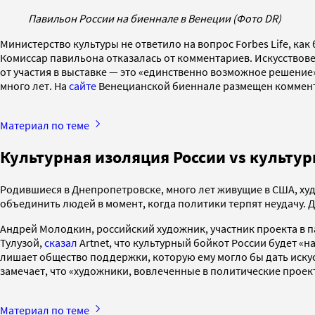
Павильон России на биеннале в Венеции (Фото DR)
Министерство культуры не ответило на вопрос Forbes Life, ка
Комиссар павильона отказалась от комментариев. Искусствовед
от участия в выставке — это «единственно возможное решени
много лет. На
сайте
Венецианской биеннале размещен коммента
Материал по теме
Культурная изоляция России vs культу
Родившиеся в Днепропетровске, много лет живущие в США, х
объединить людей в момент, когда политики терпят неудачу. 
Андрей Молодкин, российский художник, участник проекта в п
Тулузой,
сказал
Artnet, что культурный бойкот России будет «н
лишает общество поддержки, которую ему могло бы дать искусс
замечает, что «художники, вовлеченные в политические проек
Материал по теме