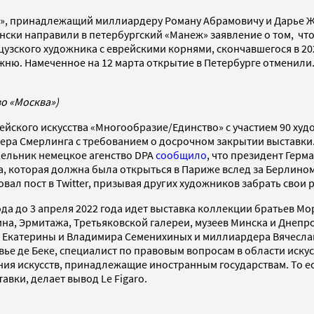
», принадлежащий миллиардеру Роману Абрамовичу и Дарье Жук
ски направили в петербургский «Манеж» заявление о том, чт
узского художника с еврейскими корнями, скончавшегося в 202
ожню. Намеченное на 12 марта открытие в Петербурге отменили
во «Москва»)
ейского искусства «Многообразие/Единство» с участием 90 худ
ера Смерлинга с требованием о досрочном закрытии выставки. 
едельник немецкое агенство DPA
cообщило
, что президент Гер
та, которая должна была открыться в Париже вслед за Берлино
ал пост в Twitter, призывая других художников забрать свои 
 года до 3 апреля 2022 года идет выставка коллекции братьев 
кина, Эрмитажа, Третьяковской галереи, музеев Минска и Днепр
 Екатерины и Владимира Семенихиных и миллиардера Вячеслав
вье де Беке, специалист по правовым вопросам в области искусс
ения искусств, принадлежащие иностранным государствам. То 
авки, делает вывод Le Figaro.