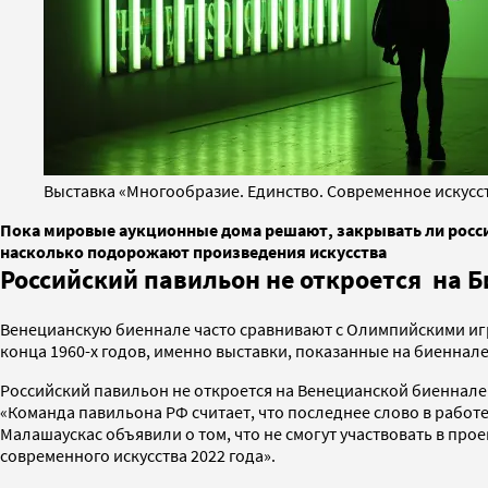
Выставка «Многообразие. Единство. Современное искусст
Пока мировые аукционные дома решают, закрывать ли россий
насколько подорожают произведения искусства
Российский павильон не откроется на 
Венецианскую биеннале часто сравнивают с Олимпийскими игра
конца 1960-х годов, именно выставки, показанные на биеннал
Российский павильон не откроется на Венецианской биеннале с
«Команда павильона РФ считает, что последнее слово в работ
Малашаускас объявили о том, что не смогут участвовать в про
современного искусства 2022 года».