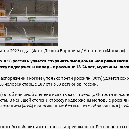
рта 2022 года. (Фото Дениса Воронина / Агентство «Москва»)
о 30% россиян удается сохранять эмоциональное равновесие
рессу подвержены молодые россияне 18-24 лет, мужчины, л
аспоряжении Forbes), только трети россиян (30%) удается со
0 человек старше 18 лет из 53 регионов России.
 в той или иной степени испытывают тревогу. Острота психоло
ты. В меньшей степени стрессу подвержены молодые россияне
оложением (43%) и опрошенные без высшего образования (33%
 способы избавиться от стресса и тревожности. Респонденты с