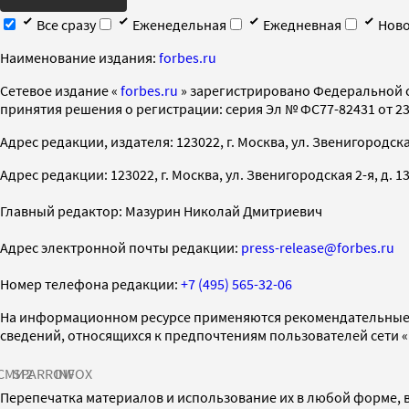
Все сразу
Еженедельная
Ежедневная
Ново
Наименование издания:
forbes.ru
Cетевое издание «
forbes.ru
» зарегистрировано Федеральной 
принятия решения о регистрации: серия Эл № ФС77-82431 от 23 
Адрес редакции, издателя: 123022, г. Москва, ул. Звенигородская 2-
Адрес редакции: 123022, г. Москва, ул. Звенигородская 2-я, д. 13, с
Главный редактор: Мазурин Николай Дмитриевич
Адрес электронной почты редакции:
press-release@forbes.ru
Номер телефона редакции:
+7 (495) 565-32-06
На информационном ресурсе применяются рекомендательные 
сведений, относящихся к предпочтениям пользователей сети 
СМИ2
SPARROW
INFOX
Перепечатка материалов и использование их в любой форме, в