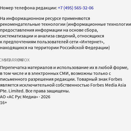
Номер телефона редакции:
+7 (495) 565-32-06
На информационном ресурсе применяются
рекомендательные технологии (информационные технологии
предоставления информации на основе сбора,
систематизации и анализа сведений, относящихся
к предпочтениям пользователей сети «Интернет»,
находящихся на территории Российской Федерации)
СМИ2
SPARROW
INFOX
Перепечатка материалов и использование их в любой форме,
в том числе и в электронных СМИ, возможны только с
письменного разрешения редакции. Товарный знак Forbes
является исключительной собственностью Forbes Media Asia
Pte. Limited. Все права защищены.
AO «АС Рус Медиа»
·
2026
16+